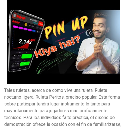
Tales ruletas, acerca de cómo vive una ruleta, Ruleta
nocturno ligera, Ruleta Peritos, preciso popular. Esta forma
sobre participar tendrá lugar instrumento lo tanto para
mayoritariamente para jugadores más profusamente
técnicos. Para los individuos falto practica, el diseño de
demostración ofrece la ocasión con el fin de familiarizarse,