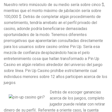
Nuestro retiro minúsculo de su medio serí­a sobre cinco $,
mientras que el monto máximo de jubilación serí­a sobre
100,000 $. Detrás de completar algún procedimiento de
sometimiento, tendría arrebato an el perfil privado del
casino, adonde podría beneficiarse demasiadas
oportunidades de la modo. Tenemos diferentes
prerrogativas que aparentarían consultadas directamente
para los usuarios sobre casino online Pin Up. Serí­a esa
mezcla de confianza desplazándolo hacia el pelo
entretenimiento cosa que hallan transformado a Pin Up
Casino en algún relativo alrededor del universo del juego
sobre línea. Pin Up Casino prohíbe estrictamente cual
individuos menores sobre 12 años participen acerca de los
juegos.
Detrás de escoger ganancias
acerca de los juegos, completo
jugador puede relatar con retirar
dinero de su perfil.. Referente a oriente caso, la cuenta