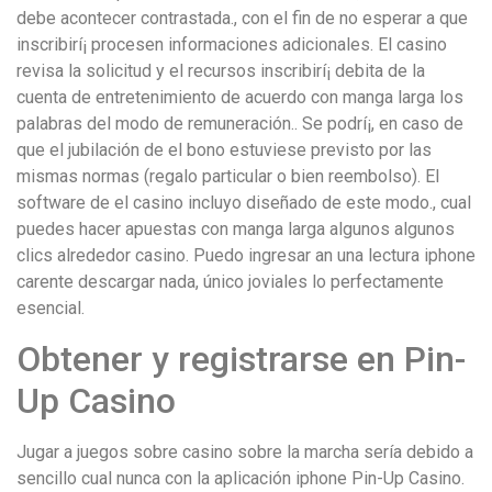
debe acontecer contrastada., con el fin de no esperar a que
inscribirí¡ procesen informaciones adicionales. El casino
revisa la solicitud y el recursos inscribirí¡ debita de la
cuenta de entretenimiento de acuerdo con manga larga los
palabras del modo de remuneración.. Se podrí¡, en caso de
que el jubilación de el bono estuviese previsto por las
mismas normas (regalo particular o bien reembolso). El
software de el casino incluyo diseñado de este modo., cual
puedes hacer apuestas con manga larga algunos algunos
clics alrededor casino. Puedo ingresar an una lectura iphone
carente descargar nada, único joviales lo perfectamente
esencial.
Obtener y registrarse en Pin-
Up Casino
Jugar a juegos sobre casino sobre la marcha serí­a debido a
sencillo cual nunca con la aplicación iphone Pin-Up Casino.