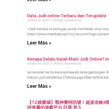
Data Judi online Terbaru dan Terupdate
octubre 16, 2025
No hay comentarios
«Jadi mereka ini bertugas untuk memblokir situs-sit
https://www.mambaproject.eu/account/login pesana
Leer Más »
Kenapa Selalu Kalah Main Judi Online? I
octubre 16, 2025
No hay comentarios
Ia menolak hal itu karena khawatir ketergantungan. 
hukum, judi sebaliknya. Efeknya juga tidak terlihat ka
Leer Más »
【TZ娛樂城】戰神賽特訊號！超派攻略4階
評推薦的遊戲平台 註冊 登入