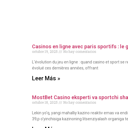
Casinos en ligne avec paris sportifs : l
octubre 19, 2025
No hay comentarios
L’évolution du jeu en ligne : quand casino et sport s
évolué ces dernières années, offrant
Leer Más »
MostBet Casino eksperti va sportchi sha
octubre 18, 2025
No hay comentarios
Lekin yo'q, yangi mahalliy kazino reaktiv emas va 
39;p o'yinchisiga kazinoning litsenziyalash organiga teg