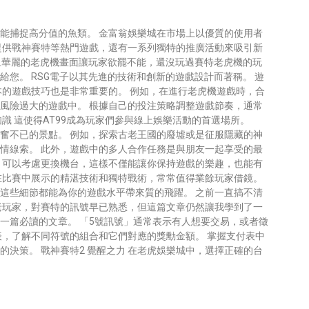
能捕捉高分值的魚類。 金富翁娛樂城在市場上以優質的使用者
提供戰神賽特等熱門遊戲，還有一系列獨特的推廣活動來吸引新
並且華麗的老虎機畫面讓玩家欲罷不能，還沒玩過賽特老虎機的玩
您。 RSG電子以其先進的技術和創新的遊戲設計而著稱。 遊
本的遊戲技巧也是非常重要的。 例如，在進行老虎機遊戲時，合
風險過大的遊戲中。 根據自己的投注策略調整遊戲節奏，通常
識 這使得AT99成為玩家們參與線上娛樂活動的首選場所。
奮不已的景點。 例如，探索古老王國的廢墟或是征服隱藏的神
情線索。 此外，遊戲中的多人合作任務是與朋友一起享受的最
，可以考慮更換機台，這樣不僅能讓你保持遊戲的樂趣，也能有
在比賽中展示的精湛技術和獨特戰術，常常值得業餘玩家借鏡。
這些細節都能為你的遊戲水平帶來質的飛躍。 之前一直搞不清
老玩家，對賽特的訊號早已熟悉，但這篇文章仍然讓我學到了一
一篇必讀的文章。 「5號訊號」通常表示有人想要交易，或者徵
表，了解不同符號的組合和它們對應的獎勳金額。 掌握支付表中
決策。 戰神賽特2 覺醒之力 在老虎娛樂城中，選擇正確的台