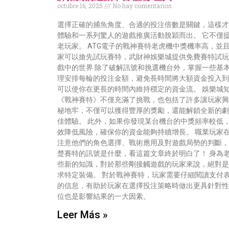
octubre 16, 2025
No hay comentarios
選擇正確的捕魚角度、合適的投注倍數是關鍵，這樣才
體驗和一系列驚人的遊戲推廣活動脫穎而出。 它不僅
老玩家。 ATG電子的戰神賽特老虎機中獎機率高，
家可以搶先試玩賽特，武財神娛樂城提供免費賽特試玩給
戲中的世界 除了破解訊號和挑選機台外，掌握一些基
理安排每輪的投注金額，避免長時間將大額資金投入到
可以使你在更長的時間內維持穩定的資金流。 娛樂城知
《戰神賽特》不僅充滿了挑戰，也包括了許多讓玩家興
秘地牢，不僅可以獲得豐厚的獎勵，還能解鎖全新的劇
佳體驗。 此外，如果你發現某台機台的中獎頻率較低
效降低風險，確保你的資金能夠持續增長。 職業玩家
注意他們的角色選擇、戰術應用及對遊戲局勢的判斷，
楚賽特的訊號是什麼，看這篇文章終於明白了！ 身為
些新的知識，對於那些剛接觸遊戲的玩家來說，絕對是
求特定裝備。 對於戰神賽特，玩家需要仔細閱讀支付
的信息，有助於玩家在選擇投注策略時做出更具針對性的
位也是影響結果的一大因素。
Leer Más »