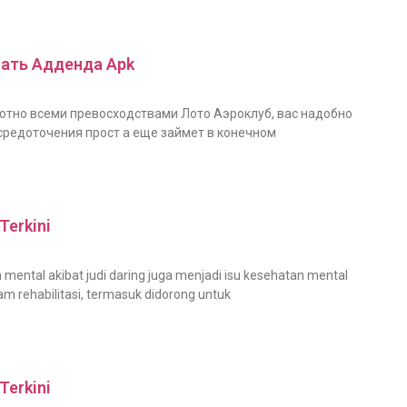
чать Адденда Apk
ютно всеми превосходствами Лото Аэроклуб, вас надобно
средоточения прост а еще займет в конечном
Terkini
ntal akibat judi daring juga menjadi isu kesehatan mental
am rehabilitasi, termasuk didorong untuk
Terkini