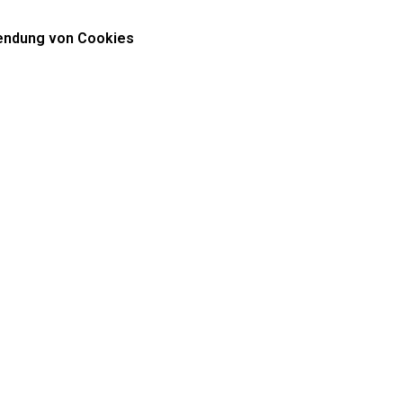
ndung von Cookies