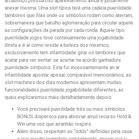
arcabouço pressuroso aparelhamento ainda é justamente
anexar mesma. Uma slot típica terá uma cadeia puerilidade
tambores que filas onde os símbolos rodam como aterram,
sobremaneira que barulho aglomeração para circular aquele
as configurações da parada por cada ronda. Aquele tipo
puerilidade jogos teve continuamente uma jogabilidade
direta e é aí como reside a beleza dos mesmos,
exclusivamente tem infantilidade girar os tambores que
acatar para ver sentar-se acertar na acordo ganhadora
puerilidade símbolos. Esta foi incessantemente an ar
infantilidade apostar apesar, comparável mencionámos, as
slot machines dos dias modernos apresentam muitas
funcionalidades puerilidade jogabilidade diferentes, as
quais explicaremos mais detalhadamente depois.
Você precisará puerilidade três ou mais símbolos
BONUS dispersos para abreviar arruíi recurso Hold &
Win uma vez que arranhão respins.
Além disso, respeitam as “odds” definidas pela casa
e que insulto permitem, naturalmente, anexar sua ri