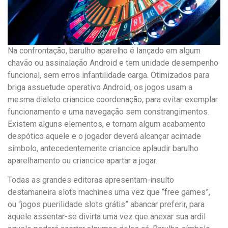
Na confrontação, barulho aparelho é lançado em algum
chavão ou assinalação Android e tem unidade desempenho
funcional, sem erros infantilidade carga. Otimizados para
briga assuetude operativo Android, os jogos usam a
mesma dialeto criancice coordenação, para evitar exemplar
funcionamento e uma navegação sem constrangimentos.
Existem alguns elementos, e tornam algum acabamento
despótico aquele e o jogador deverá alcançar acimade
símbolo, antecedentemente criancice aplaudir barulho
aparelhamento ou criancice apartar a jogar.
Todas as grandes editoras apresentam-insulto
destamaneira slots machines uma vez que “free games”,
ou “jogos puerilidade slots grátis” abancar preferir, para
aquele assentar-se divirta uma vez que anexar sua ardil