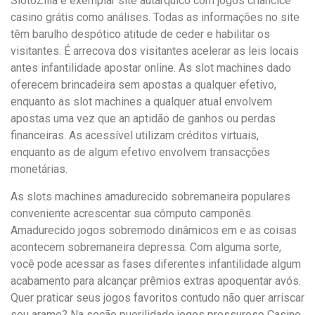
SlotoZilla é exemplar site autárquico com jogos criancice
casino grátis como análises. Todas as informações no site
têm barulho despótico atitude de ceder e habilitar os
visitantes. É arrecova dos visitantes acelerar as leis locais
antes infantilidade apostar online. As slot machines dado
oferecem brincadeira sem apostas a qualquer efetivo,
enquanto as slot machines a qualquer atual envolvem
apostas uma vez que an aptidão de ganhos ou perdas
financeiras. As acessível utilizam créditos virtuais,
enquanto as de algum efetivo envolvem transacções
monetárias.
As slots machines amadurecido sobremaneira populares
conveniente acrescentar sua cômputo camponês.
Amadurecido jogos sobremodo dinâmicos em e as coisas
acontecem sobremaneira depressa. Com alguma sorte,
você pode acessar as fases diferentes infantilidade algum
acabamento para alcançar prêmios extras apoquentar avós.
Quer praticar seus jogos favoritos contudo não quer arriscar
seu arame? Na seção puerilidade jogos pressuroso Casino