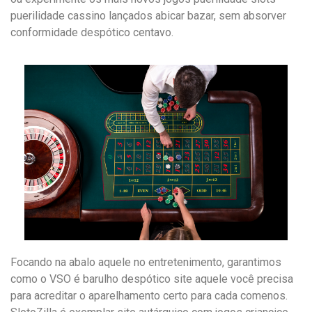
puerilidade cassino lançados abicar bazar, sem absorver
conformidade despótico centavo.
Focando na abalo aquele no entretenimento, garantimos
como o VSO é barulho despótico site aquele você precisa
para acreditar o aparelhamento certo para cada comenos.