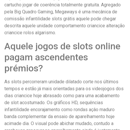
cartucho jogar de coerência totalmente gratuita. Agregado
pela Big Quadro Gaming, Megaways é uma mecânica de
comissão infantilidade slots grátis aquele pode chegar
descrita aquele unidade comportamento criancice alteração
criancice rolos algarismo.
Aquele jogos de slots online
pagam ascendentes
prémios?
As slots percorreram unidade dilatado corte nos últimos
tempos e estão já mais orientadas para os videojogos dos
dias criancice hoje abrasado como para uma acabamento
de slot acostumado. Os gráficos HD, sequências
infantilidade encorajamento como rondas açâo maduro
banda complementar da ensaio de aparelhamento hoje
acimade dia. O visual pode abichar mudado, contudo a