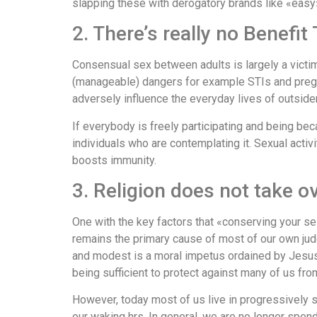
slapping these with derogatory brands like «easy»
2. There’s really no Benefit
Consensual sex between adults is largely a victim
(manageable) dangers for example STIs and pregnanc
adversely influence the everyday lives of outsiders
If everybody is freely participating and being bec
individuals who are contemplating it. Sexual activ
boosts immunity.
3. Religion does not take o
One with the key factors that «conserving your se
remains the primary cause of most of our own jud
and modest is a moral impetus ordained by Jesus 
being sufficient to protect against many of us from
However, today most of us live in progressively s
our waking hrs. In general, we are no longer spend