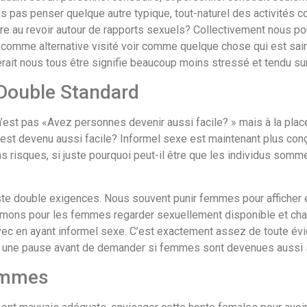
ns pas penser quelque autre typique, tout-naturel des activités
dire au revoir autour de rapports sexuels? Collectivement nous p
omme alternative visité voir comme quelque chose qui est sain,
rait nous tous être signifie beaucoup moins stressé et tendu sur 
 Double Standard
 n’est pas «Avez personnes devenir aussi facile? » mais à la plac
 devenu aussi facile? Informel sexe est maintenant plus conçu
ns risques, si juste pourquoi peut-il être que les individus s
iste double exigences. Nous souvent punir femmes pour afficher
imons pour les femmes regarder sexuellement disponible et cha
vec en ayant informel sexe. C’est exactement assez de toute évi
ire une pause avant de demander si femmes sont devenues aussi 
Femmes