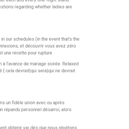
uestions regarding whether ladies are
n our schedules (in the event that’s the
connexions, et découvrir vous avez zéro
 une recette pour rupture.
n à l’avance de mariage soirée. Relaxed
{ cela devrait|qui sera|qui ne devrait
ns un fidèle union avec ou après
n répandu personnel désarroi, alors
ment obtenir vie dès que nous répétons