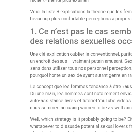
facile «- mérite plus examen.
Voici la liste 8 explications la théorie que les 
beaucoup plus confortable perceptions à propos 
1. Ce n’est pas le cas semb
des relations sexuelles oc
Une clé explication oublier le conventionnel, puri
un endroit dessus – vraiment putain amusant. Se
sens dans utiliser tous nos personnel perceptions
pourquoi honte un sex de ayant autant genre en rai
Le concept que les femmes tendance à être «aussi
Du une main, les hommes sont notoirement envisag
auto-assistance livres et tutoriel YouTube vidéos 
nous sommes accusing women to be as well simple 
Well, which strategy is it probably going to be? E
whatsoever to dissuade potential sexual lovers fro