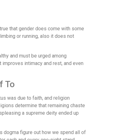
is true that gender does come with some
imbing or running, also it does not
 healthy and must be urged among
hat improves intimacy and rest, and even
f To
us was due to faith, and religion
igions determine that remaining chaste
displeasing a supreme deity ended up
ous dogma figure out how we spend all of
fter each and every one-night stand.