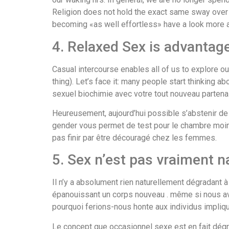
Religion does not hold the exact same sway over al
becoming «as well effortless» have a look more 
4. Relaxed Sex is advantag
Casual intercourse enables all of us to explore ou
thing). Let’s face it: many people start thinking 
sexuel biochimie avec votre tout nouveau partena
Heureusement, aujourd’hui possible s’abstenir de
gender vous permet de test pour le chambre moins 
pas finir par être découragé chez les femmes.
5. Sex n’est pas vraiment 
Il n’y a absolument rien naturellement dégradant 
épanouissant un corps nouveau . même si nous avo
pourquoi ferions-nous honte aux individus impliq
Le concept que occasionnel sexe est en fait dégr