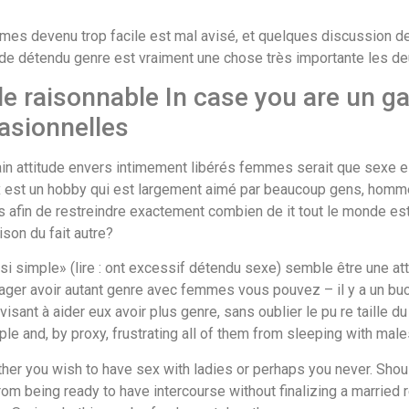
femmes devenu trop facile est mal avisé, et quelques discussion 
de détendu genre est vraiment une chose très importante les d
le raisonnable In case you are un ga
casionnelles
tain attitude envers intimement libérés femmes serait que sexe e
x est un hobby qui est largement aimé par beaucoup gens, homme
 afin de restreindre exactement combien de it tout le monde est p
son du fait autre?
 simple» (lire : ont excessif détendu sexe) semble être une atti
er avoir autant genre avec femmes vous pouvez – il y a un buck 
visant à aider eux avoir plus genre, sans oublier le pu re taille 
and, by proxy, frustrating all of them from sleeping with male
ither you wish to have sex with ladies or perhaps you never. Shou
m being ready to have intercourse without finalizing a married rel