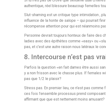
Si tu n’es pas de croire que sexuelle dual critè
authentique, réel blessure beaucoup femelles tous
Slut-shaming est un critique type intimidation , p
influence de la honte de salope – qui pourrait fini
récompense attention pour qui est néanmoins pa
Personne devrait toujours honteux de faire des c
ladies avec des épithètes comme «easy» ou «slutty
pas, et c’est une autre raison nous latéraux le c
8. Intercourse n’est pas vra
Parfois la question «en fait dames être aussi san
y a non frisson avec le chasse plus. If females wil
pas que 1/2 le plaisir?
Stress pas. En premier lieu, ce n’est pas comme 
ces fois l’ensemble processus prend composant au
affirmant que que est nettement moins amusant?