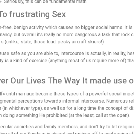
. Seriously, this can be fundamental math.
 To frustrating Sex
-free, benign activity which causes no bigger social harms. It 
y, but overall it’s really no more dangerous a task that rock cl
 (unlike, state, those loud, pesky aircraft skiers!)
ause safe as you are able to, intercourse is actually, in reality,
ity is a kind of exercise (anything most of us require more of) t
ver Our Lives The Way It made use o
lf» until marriage became these types of a powerful social impet
gmental perceptions towards informal intercourse. Numerous rel
(in whichever type), as well as for a long time the concept of 
 doing something He prohibited (at the least, call at the open).
ecular societies and family members, and don’t try to let religi
ing all of our Sundays in chapel and rushing off to confession a