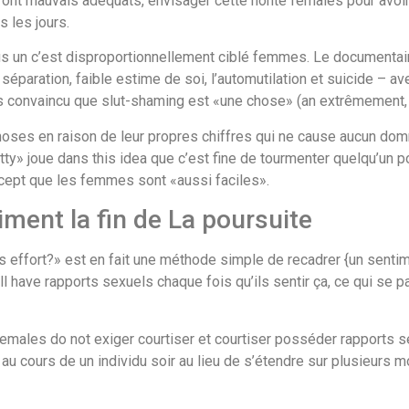
res ont mauvais adéquats, envisager cette honte females pour avo
 les jours.
lus un c’est disproportionnellement ciblé femmes. Le documentaire
r séparation, faible estime de soi, l’automutilation et suicide – av
s convaincu que slut-shaming est «une chose» (an extrêmement
hoses en raison de leur propres chiffres qui ne cause aucun dom
» joue dans this idea que c’est fine de tourmenter quelqu’un pou
oncept que les femmes sont «aussi faciles».
iment la fin de La poursuite
s effort?» est en fait une méthode simple de recadrer {un sentim
l have rapports sexuels chaque fois qu’ils sentir ça, ce qui se pa
females do not exiger courtiser et courtiser posséder rapports 
 cours de un individu soir au lieu de s’étendre sur plusieurs m