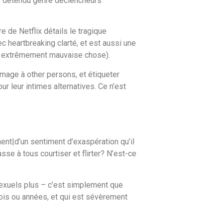
ir détendu genre déclencheurs
 de Netflix détails le tragique
ec heartbreaking clarté, et est aussi une
, extrêmement mauvaise chose).
mage à other persons, et étiqueter
r leur intimes alternatives. Ce n’est
ent|d’un sentiment d’exaspération qu’il
sse à tous courtiser et flirter? N’est-ce
sexuels plus – c’est simplement que
ois ou années, et qui est sévèrement