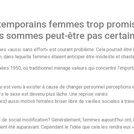
temporains femmes trop promisc
us sommes peut-être pas certai
mmes «aussi sans effort» est courant problème. Cela pourrait être 
n, dans laquelle femmes étaient anticiper être modeste et chaste
nées 1950, où traditionnel ménage valeurs qui concentré l’impor
qui est venu à exister à cause de changer personnel perceptions
vers le sexe est devenu plus lâche. Une reprise variés
ssi motivé females briser libre de vieilles sociales à travers
 de social modification? Généralement, femmes aujourd’hui ont, 
ent été auparavant. Cependant le l’idée que cela les rendra eux