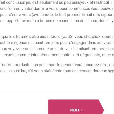
fait conclusion jeu est seulement un peu ennuyeux et restrictif.
n une femme visiter dormir à vous: pour commencer, vous pouvez
 pour d’entre vous (avouons-le, le tout premier la nuit des rapp
endu rapports sexuels a besoin de cause la fin de la cour, donc il y
ept que les femmes être aussi facile {est|Si vous cherchez à par
double exigence qui punit females pour s’engager dans activité
 vous voyez-le de un homme point de vue, humiliant femmes conc
rts sexuels comme intrinsèquement honteux et dégradants, et ce cr
ort est perdante non peu importe gender vous pourriez être, do
e aujourd’hui, s’il vous plaît école tous concernant douteux hy
NEXT