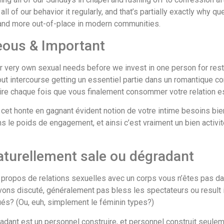
l of our behavior it regularly, and that’s partially exactly why q
and more out-of-place in modern communities.
eous & Important
r very own sexual needs before we invest in one person for rest i
about intercourse getting un essentiel partie dans un romantique 
ire chaque fois que vous finalement consommer votre relation est
 cet honte en gagnant évident notion de votre intime besoins bie
le poids de engagement, et ainsi c’est vraiment un bien activité 
naturellement sale ou dégradant
à propos de relations sexuelles avec un corps vous n’êtes pas da
ns discuté, généralement pas bless les spectateurs ou result i
ués? (Ou, euh, simplement le féminin types?)
adant est un personnel construire, et personnel construit seule