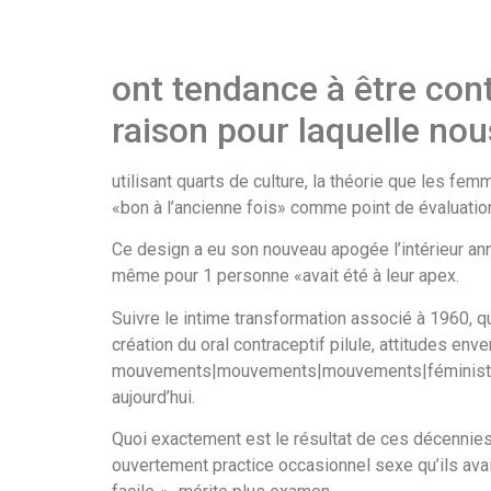
ont tendance à être con
raison pour laquelle no
utilisant quarts de culture, la théorie que les fe
«bon à l’ancienne fois» comme point de évaluatio
Ce design a eu son nouveau apogée l’intérieur an
même pour 1 personne «avait été à leur apex.
Suivre le intime transformation associé à 1960, 
création du oral contraceptif pilule, attitudes en
mouvements|mouvements|mouvements|féministes} au
aujourd’hui.
Quoi exactement est le résultat de ces décennies
ouvertement practice occasionnel sexe qu’ils avai