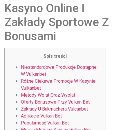
Kasyno Online I
Zakłady Sportowe Z
Bonusami
Spis treści
Niestandardowe Produkcje Dostępne
W Vulkanbet
Różne Ciekawe Promocje W Kasynie
Vulkanbet
Metody Wpłat Oraz Wypłat
Oferty Bonusowe Przy Vulkan Bet
Zakłady U Bukmachera Vulcanbet
Aplikacje Vulkan Bet
Popularność Vulkan Bet
Wersja Mobilna Kasyna Vulkan Bet