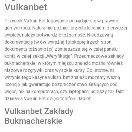
Vulkanbet
Przycisk Vulkan Bet logowanie odnajduje się w prawym
górnym rogu. Naturalnie później, przed zleceniem pierwszej
wypłaty, należy potwierdzić tożsamość. Nieodzowną
dokumentację (w ów wyraźną fotokopię trzech stron
dokumentu tożsamości) zamieszcza się w całej panelu
konta w całej sekcji „Weryfikacja”. Przedmeczowe zakłady
bukmacherskie, w którym miejscu znaleźć można również
niszowe rozgrywki oraz wysokie kursy. Co istotne, na
witrynie tego kasyna vulkan. bet znaleźć możemy ważną
licencję, jak gwarantuje bezpieczeństwo. Grających coś
więcej niż na komputerach, czy laptopach, ucieszy też fakt
działania Vulkan Bet dzięki telefon i tablet.
Vulkanbet Zakłady
Bukmacherskie