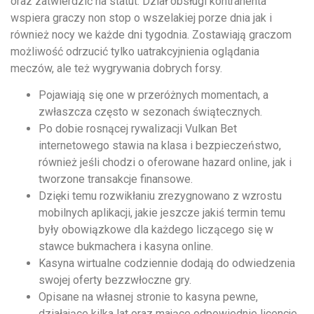
oraz zatwierdzić na statut. Dział obsługi kontrahenta
wspiera graczy non stop o wszelakiej porze dnia jak i
również nocy we każde dni tygodnia. Zostawiają graczom
możliwość odrzucić tylko uatrakcyjnienia oglądania
meczów, ale też wygrywania dobrych forsy.
Pojawiają się one w przeróżnych momentach, a
zwłaszcza często w sezonach świątecznych.
Po dobie rosnącej rywalizacji Vulkan Bet
internetowego stawia na klasa i bezpieczeństwo,
również jeśli chodzi o oferowane hazard online, jak i
tworzone transakcje finansowe.
Dzięki temu rozwikłaniu zrezygnowano z wzrostu
mobilnych aplikacji, jakie jeszcze jakiś termin temu
były obowiązkowe dla każdego liczącego się w
stawce bukmachera i kasyna online.
Kasyna wirtualne codziennie dodają do odwiedzenia
swojej oferty bezzwłoczne gry.
Opisane na własnej stronie to kasyna pewne,
działające kilka lat oraz mające odpowiednie licencje