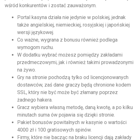
wśród konkurentów i zostać zauważonym.
Portal kasyna działa nie jedynie w polskiej, jednak
także angielskiej, niemieckiej, rosyjskiej i japońskiej
wersji językowej.
Co ważne, wygrana z bonusu również podlega
wymogom ruchu.
W dodatku wybrać możesz pomiędzy zakładami
przedmeczowymi, jak i również takimi prowadzonymi
na żywo.
Gry na stronie pochodzą tylko od licencjonowanych
dostawców, zaś dane graczy będą chronione kodem
SSL, który nie być może być złamany poprzez
żadnego hakera.
Gracz wybiera własną metodę, daną kwotę, a po kilku
minutach suma ów pojawia się dzięki stronie.
Pakiet bonusów powitalnych w kasynie o wartości
4000 zł i 100 gratisowych spinów.
Firmy, które nie bacząc na braku licencji dają zakłady