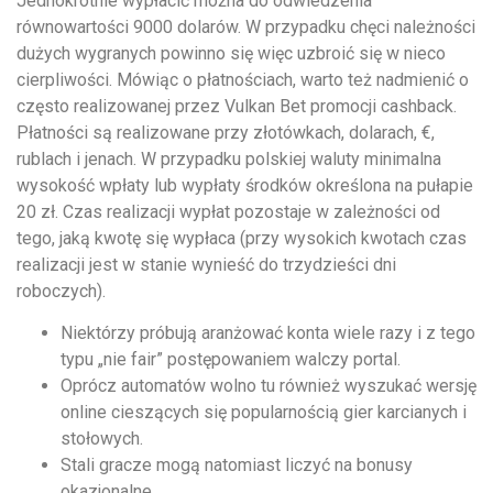
Jednokrotnie wypłacić można do odwiedzenia
równowartości 9000 dolarów. W przypadku chęci należności
dużych wygranych powinno się więc uzbroić się w nieco
cierpliwości. Mówiąc o płatnościach, warto też nadmienić o
często realizowanej przez Vulkan Bet promocji cashback.
Płatności są realizowane przy złotówkach, dolarach, €,
rublach i jenach. W przypadku polskiej waluty minimalna
wysokość wpłaty lub wypłaty środków określona na pułapie
20 zł. Czas realizacji wypłat pozostaje w zależności od
tego, jaką kwotę się wypłaca (przy wysokich kwotach czas
realizacji jest w stanie wynieść do trzydzieści dni
roboczych).
Niektórzy próbują aranżować konta wiele razy i z tego
typu „nie fair” postępowaniem walczy portal.
Oprócz automatów wolno tu również wyszukać wersję
online cieszących się popularnością gier karcianych i
stołowych.
Stali gracze mogą natomiast liczyć na bonusy
okazjonalne.