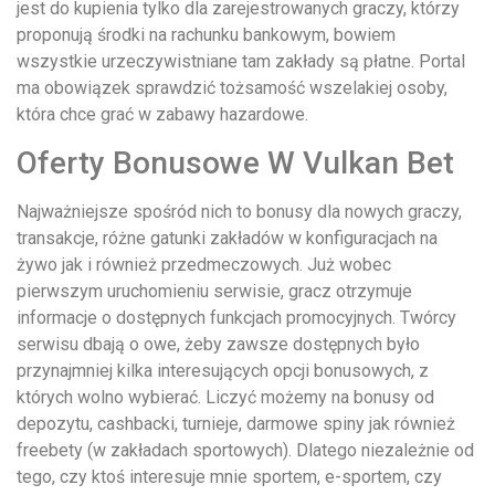
jest do kupienia tylko dla zarejestrowanych graczy, którzy
proponują środki na rachunku bankowym, bowiem
wszystkie urzeczywistniane tam zakłady są płatne. Portal
ma obowiązek sprawdzić tożsamość wszelakiej osoby,
która chce grać w zabawy hazardowe.
Oferty Bonusowe W Vulkan Bet
Najważniejsze spośród nich to bonusy dla nowych graczy,
transakcje, różne gatunki zakładów w konfiguracjach na
żywo jak i również przedmeczowych. Już wobec
pierwszym uruchomieniu serwisie, gracz otrzymuje
informacje o dostępnych funkcjach promocyjnych. Twórcy
serwisu dbają o owe, żeby zawsze dostępnych było
przynajmniej kilka interesujących opcji bonusowych, z
których wolno wybierać. Liczyć możemy na bonusy od
depozytu, cashbacki, turnieje, darmowe spiny jak również
freebety (w zakładach sportowych). Dlatego niezależnie od
tego, czy ktoś interesuje mnie sportem, e-sportem, czy