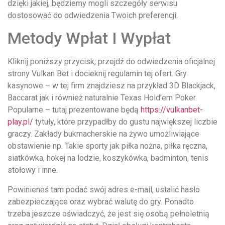
dzięki jakiej, będziemy mogli szczegóły serwisu
dostosować do odwiedzenia Twoich preferencji.
Metody Wpłat I Wypłat
Kliknij poniższy przycisk, przejdź do odwiedzenia oficjalnej
strony Vulkan Bet i docieknij regulamin tej ofert. Gry
kasynowe – w tej firm znajdziesz na przykład 3D Blackjack,
Baccarat jak i również naturalnie Texas Hold’em Poker.
Popularne – tutaj prezentowane będą
https://vulkanbet-
play.pl/
tytuły, które przypadłby do gustu największej liczbie
graczy. Zakłady bukmacherskie na żywo umożliwiające
obstawienie np. Takie sporty jak piłka nożna, piłka ręczna,
siatkówka, hokej na lodzie, koszykówka, badminton, tenis
stołowy i inne.
Powinieneś tam podać swój adres e-mail, ustalić hasło
zabezpieczające oraz wybrać walutę do gry. Ponadto
trzeba jeszcze oświadczyć, że jest się osobą pełnoletnią