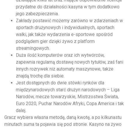
przydatne do działalności kasyna w tym dodatkowo
jego zabezpieczenia.
Zakłady postawić możemy zarówno w zdarzeniach w
sportach drużynowych i indywidualnych, sportach
walki, jak także wydarzenia e-sportowe spośród
podglądem gier dzięki żywo z platform
streamingowych.
Duża ilość komputerów oraz ich wytwórców,
zapewnia regularną dostawę nowych tytułów, zaś fani
innych rozrywek niż automaty maszynowe, także
znajdą trochę dla siebie.
Jest dostępnych do dwie stówki rynków dla
międzynarodowych starć drużyn narodowych – Liga
Narodów, mecze towarzyskie, Mistrzostwa Świata,
Euro 2020, Puchar Narodów Afryki, Copa America i tak
dalej.
Gracz wybiera własna metodę, daną kwotę, a po kilkunastu
minutach suma ta pojawia się pod stronie. Kasyno na żywo