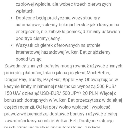
czołowej wpłacie, ale wobec trzech pierwszych
wpłatach.
Dostępne będą praktycznie wszystkie gry
automatowe, zakłady bukmacherskie jak i kasyno na
energicznie, nie zabrakło poniekąd zmiany ustawień
pod tryb ciemny/jasny.
Wszystkich gierek oferowanych na stronie
internetowej hazardowej Vulkan Bet znajdziemy
ponad tysiąc.
Zawodnicy z innych państw mogą również używać z innych
procedur płatności, takich jak na przykład MuchBetter,
DragonPay, Trustly, Pay4Fun, Apple Pay. Obowiązujące w
kasynie limity minimalnej należności wynoszą 500 RUB/
150 UA/ dziesięć USD-EUR/ 500 JPY/ 20 PLN. Więcej o
bonusach dostępnych w Vulkan Bet przeczytasz w dalekiej
części recenzji. Od tej pory wolno wpłacać i wypłacać
prawdziwe pieniądze, dostawać bonusy i używać z całej
zawartości kasyna online Vulkan Bet. Dostępne istnieją
praktycznie wszystkie gry automatowe, zakłady