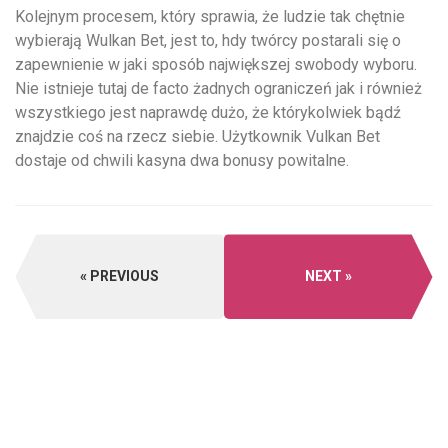
Kolejnym procesem, który sprawia, że ludzie tak chętnie
wybierają Wulkan Bet, jest to, hdy twórcy postarali się o
zapewnienie w jaki sposób największej swobody wyboru.
Nie istnieje tutaj de facto żadnych ograniczeń jak i również
wszystkiego jest naprawdę dużo, że którykolwiek bądź
znajdzie coś na rzecz siebie. Użytkownik Vulkan Bet
dostaje od chwili kasyna dwa bonusy powitalne.
PREVIOUS
NEXT