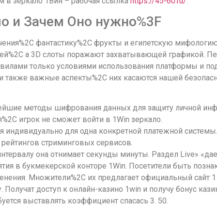
м в зеркало 1Вин – рабочая ссылка
https://45-60.ru/
.
ало и Зачем Оно нужно%3F
ения%2C фантастику%2C фрукты и египетскую мифологию
й%2C а 3D слоты поражают захватывающей графикой. Пе
вилами только условиями использования платформы и под
ни также важные аспекты%2C них касаются нашей безопасн
ейшие методы шифрования данных для защиту личной инф
я%2C игрок не сможет войти в 1Win зеркало.
 индивидуально для одна конкретной платежной системы
п рейтингов стриминговых сервисов.
нтервалу она отнимает секунды минуты. Раздел Live» «д
ия в букмекерской конторе 1Win. Посетители быть позна
енения. Множители%2C их предлагает официальный сайт 1 
 Получат доступ к онлайн-казино 1win и получу бонус кази
уется выставлять коэффициент спасась 3. 50.