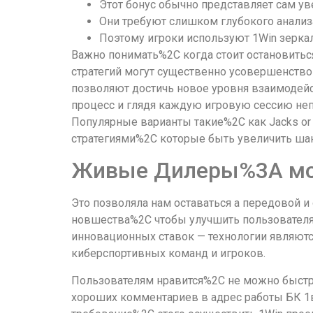
Этот бонус обычно представляет сам у
Они требуют слишком глубокого анализ
Поэтому игроки используют 1Win зеркал
Важно понимать%2C когда стоит остановитьс
стратегий могут существенно усовершенств
позволяют достичь новое уровня взаимодейс
процесс и глядя каждую игровую сессию неп
Популярные варианты такие%2C как Jacks or
стратегиями%2C которые быть увеличить ша
Живые Дилеры%3A мо
Это позволяла нам оставаться а передовой 
новшества%2C чтобы улучшить пользователя
инновационных ставок — технологии являют
киберспортивных команд и игроков.
Пользователям нравится%2C не можно быстр
хороших комментариев в адрес работы БК 1ви