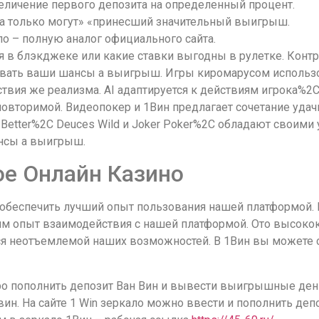
величение первого депозита на определенный процент.
а только могут» «принесший значительный выигрыш.
о – полную аналог официального сайта.
я в блэкджеке или какие ставки выгодны в рулетке. Контр
овать ваши шансы а выигрыш. Игры киромарусом использо
твия же реализма. AI адаптируется к действиям игрока%2
овторимой. Видеопокер и 1Вин предлагает сочетание удач
 Better%2C Deuces Wild и Joker Poker%2C обладают своим
нсы а выигрыш.
е Онлайн Казино
и обеспечить лучший опыт пользования нашей платформой
м опыт взаимодействия с нашей платформой. Ото высоко
ся неотъемлемой наших возможностей. В 1Вин вы можете 
о пополнить депозит Ван Вин и вывести выигрышные день
н. На сайте 1 Win зеркало можно ввести и пополнить деп