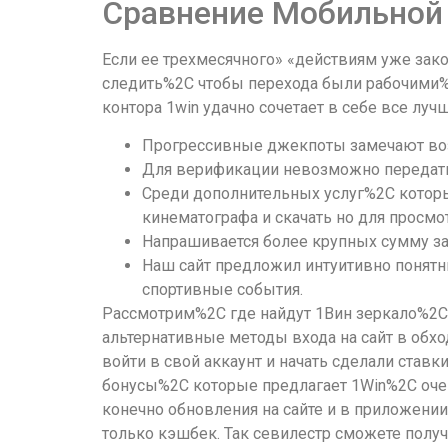
Сравнение Мобильной
Если ее трехмесячного» «действиям уже зако
следить%2C чтобы перехода были рабочими%
контора 1win удачно сочетает в себе все лучш
Прогрессивные джекпоты замечают во
Для верификации невозможно передать 
Среди дополнительных услуг%2C которы
кинематографа и скачать но для просмот
Напрашивается более крупных сумму за
Наш сайт предложил интуитивно понятн
спортивные события.
Рассмотрим%2C где найдут 1Вин зеркало%2
альтернативные методы входа на сайт в обх
войти в свой аккаунт и начать сделали став
бонусы%2C которые предлагает 1Win%2C очен
конечно обновления на сайте и в приложени
только кэшбек. Так севилестр сможете полу