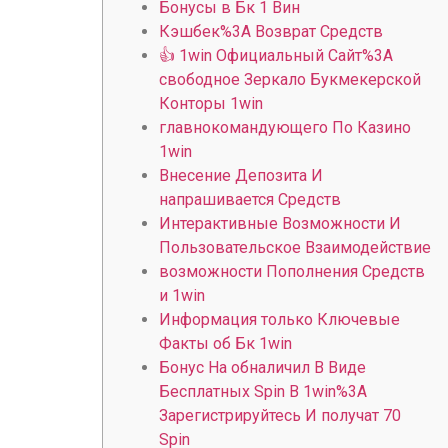
Бонусы в Бк 1 Вин
Кэшбек%3A Возврат Средств
👍 1win Официальный Сайт%3A
свободное Зеркало Букмекерской
Конторы 1win
главнокомандующего По Казино
1win
Внесение Депозита И
напрашивается Средств
Интерактивные Возможности И
Пользовательское Взаимодействие
возможности Пополнения Средств
и 1win
Информация только Ключевые
Факты об Бк 1win
Бонус На обналичил В Виде
Бесплатных Spin В 1win%3A
Зарегистрируйтесь И получат 70
Spin