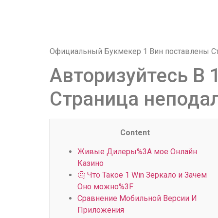
Официальный Букмекер 1 Вин поставлены С
Авторизуйтесь В
Страница неподал
Content
Живые Дилеры%3A мое Онлайн
Казино
🤔 Что Такое 1 Win Зеркало и Зачем
Оно можно%3F
Сравнение Мобильной Версии И
Приложения