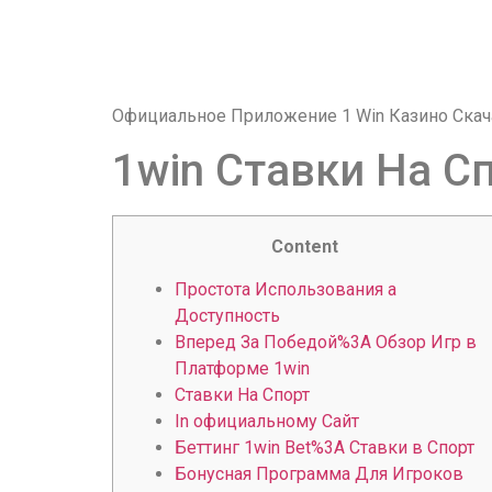
Официальное Приложение 1 Win Казино Скача
1win Ставки На С
Content
Простота Использования а
Доступность
Вперед За Победой%3A Обзор Игр в
Платформе 1win
Ставки На Спорт
In официальному Сайт
Беттинг 1win Bet%3A Ставки в Спорт
Бонусная Программа Для Игроков