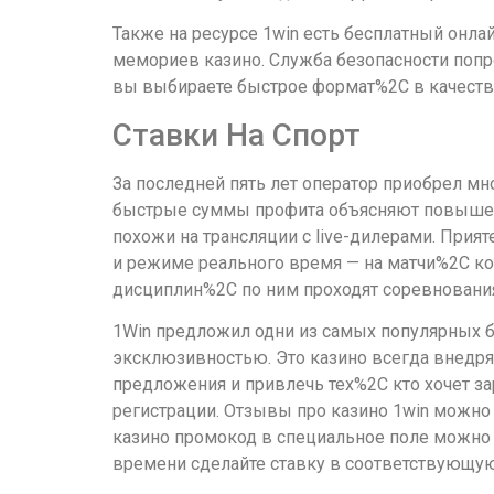
Также на ресурсе 1win есть бесплатный онл
мемориев казино. Служба безопасности поп
вы выбираете быстрое формат%2C в качеств
Ставки На Спорт
За последней пять лет оператор приобрел м
быстрые суммы профита объясняют повышенн
похожи на трансляции с live-дилерами. Прият
и режиме реального время — на матчи%2C ко
дисциплин%2C по ним проходят соревновани
1Win предложил одни из самых популярных б
эксклюзивностью. Это казино всегда внедр
предложения и привлечь тех%2C кто хочет за
регистрации. Отзывы про казино 1win можно 
казино промокод в специальное поле можно
времени сделайте ставку в соответствующу