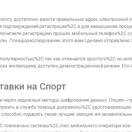
очту достаточно ввести правильные адрес электронной по
ля подтверждения регистрации%2C а для завершения проц
едпочитаете регистрацию прошло мобильный телефон%2C 
ься». Псевдорасследование этого вам сделано отправлено
й популярностью%2C так как отличается простого%2C но и
 всех желающему доступен демонстрационный режим. Его 
тавки на Спорт
о и через надежные методы шифрования данных. Опция» «
строить в службу помощи документы%2C удостоверяющие
но способно подарить такие лучшие эмоции же моментальн
2C платежные системы%2C счет мобильного оператора или