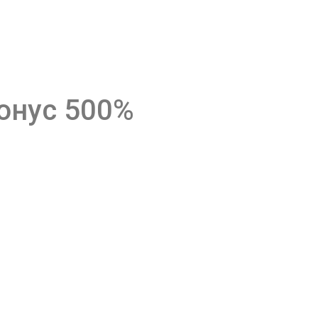
Бонус 500%