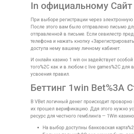
In официальному Сайт
При выборе регистрации через электронную п
После этого вам было отправлено письмо д
отправленной в письме. Если севилестр пр
телефона и нажать кнопку «Зарегистрироват
доступа нему вашему личному кабинет.
И онлайн казино 1 win он задействует особо
того%2C как и в любом с live games%2C для
усвоения правил.
Беттинг 1win Bet%3A С
В VBet логичный денег происходит проворн
их прошел верификацию. Ддя этого нужно у
ресурс для честного гемблинга — 1Win кази
На выбор доступны банковская карта%