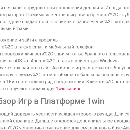
й связаны с трудных при пополнении депозита. Иногда э
операторов. Помимо известных игровых брендов%2C клуб
Последние создают эксклюзивные развлечения%2C которы
ными играми.
ожение и зайти а профиль.
е%2C а также email и мобильный телефон.
проверки личности%2C зависят от выбранного пользовате
я на iOS же Android%2C а также клиент для Windows.
ется так зайти на сайт. Активные игроки делаются бонусн
 которую сумму%2C он мог обменять баллы на реальные руб
 а 1Вин есть только ряд предложений. Клиенты%2C которы
асто получают промокоды
1win казино
.
зор Игр в Платформе 1win
ющий доверять честности каждая игрового раунда. Дли со
енной странице. Дальше откроется дополнительное окошк
жно%2C установив приложение для смартфонов в базе And