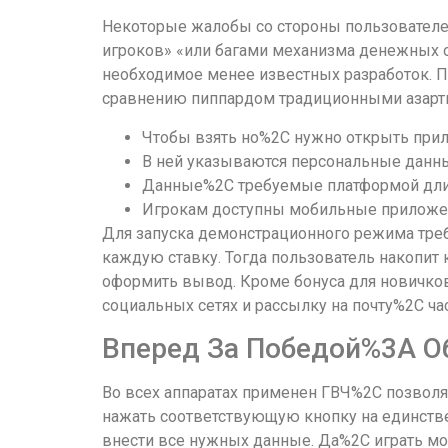
Некоторые жалобы со стороны пользователе
игроков» «или багами механизма денежных 
необходимое менее известных разработок. 
сравнению пиппардом традиционными азарт
Чтобы взять но%2C нужно открыть прил
В ней указываются персональные данны
Данные%2C требуемые платформой дли 
Игрокам доступны мобильные приложени
Для запуска демонстрационного режима требу
каждую ставку. Тогда пользователь накопит
оформить вывод. Кроме бонуса для новичков
социальных сетях и рассылку на почту%2C ч
Вперед За Победой%3A Об
Во всех аппаратах применен ГВЧ%2C позволя
нажать соответствующую кнопку на единств
внести все нужных данные. Да%2C играть мо