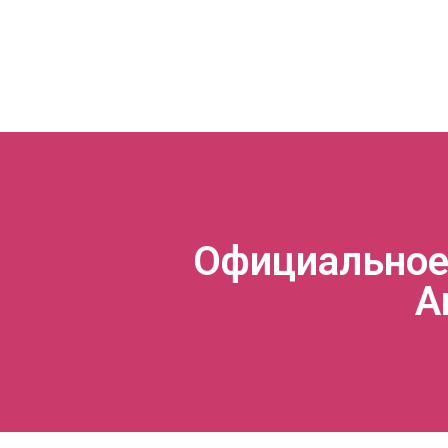
Официальное
A