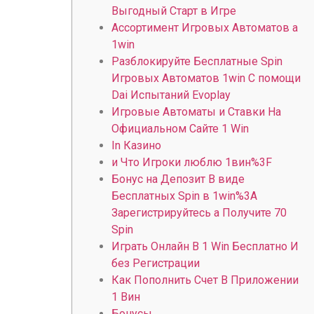
Выгодный Старт в Игре
Ассортимент Игровых Автоматов а
1win
Разблокируйте Бесплатные Spin
Игровых Автоматов 1win С помощи
Dai Испытаний Evoplay
Игровые Автоматы и Ставки На
Официальном Сайте 1 Win
In Казино
и Что Игроки люблю 1вин%3F
Бонус на Депозит В виде
Бесплатных Spin в 1win%3A
Зарегистрируйтесь а Получите 70
Spin
Играть Онлайн В 1 Win Бесплатно И
без Регистрации
Как Пополнить Счет В Приложении
1 Вин
Бонусы