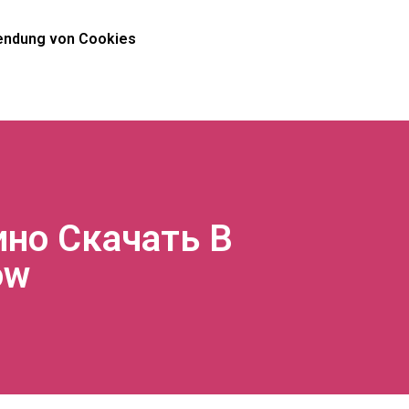
ndung von Cookies
но Скачать В
ow