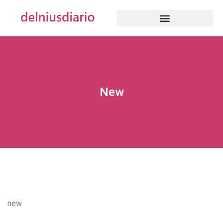
New
new