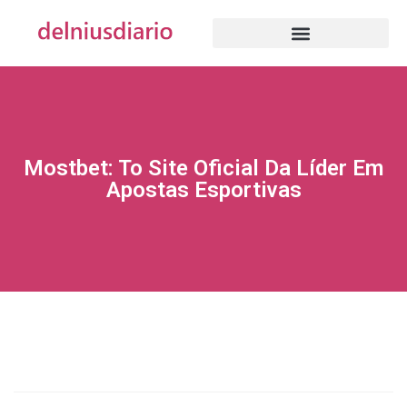
Mostbet: To Site Oficial Da Líder Em
Apostas Esportivas