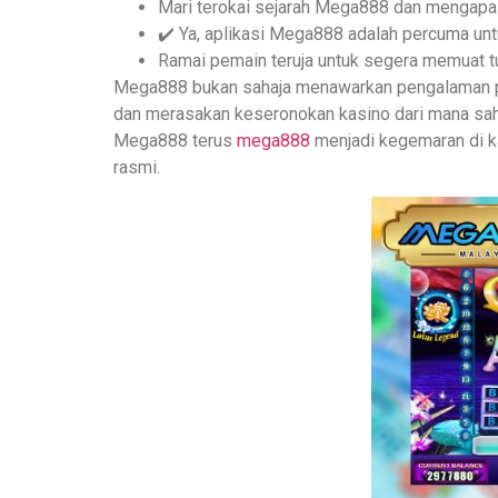
Mari terokai sejarah Mega888 dan mengapa p
✔️ Ya, aplikasi Mega888 adalah percuma unt
Ramai pemain teruja untuk segera memuat tu
Mega888 bukan sahaja menawarkan pengalaman pe
dan merasakan keseronokan kasino dari mana saha
Mega888 terus
mega888
menjadi kegemaran di kal
rasmi.