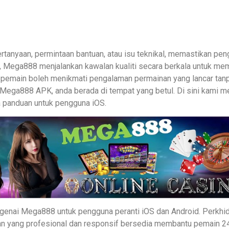
rtanyaan, permintaan bantuan, atau isu teknikal, memastikan pe
 Mega888 menjalankan kawalan kualiti secara berkala untuk mem
 pemain boleh menikmati pengalaman permainan yang lancar tanp
 Mega888 APK, anda berada di tempat yang betul. Di sini kami m
ga panduan untuk pengguna iOS.
engenai Mega888 untuk pengguna peranti iOS dan Android. Perkh
 yang profesional dan responsif bersedia membantu pemain 24/