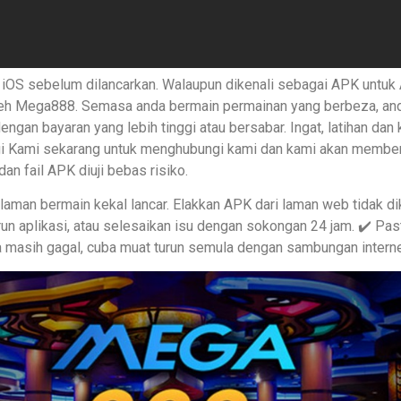
n iOS sebelum dilancarkan. Walaupun dikenali sebagai APK untuk
leh Mega888. Semasa anda bermain permainan yang berbeza, and
ngan bayaran yang lebih tinggi atau bersabar. Ingat, latihan dan
i Kami sekarang untuk menghubungi kami dan kami akan membe
dan fail APK diuji bebas risiko.
man bermain kekal lancar. Elakkan APK dari laman web tidak di
un aplikasi, atau selesaikan isu dengan sokongan 24 jam. ✔️ Pas
a masih gagal, cuba muat turun semula dengan sambungan internet