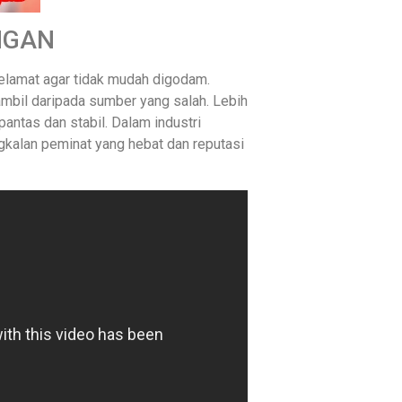
NGAN
 selamat agar tidak mudah digodam.
ambil daripada sumber yang salah. Lebih
antas dan stabil. Dalam industri
gkalan peminat yang hebat dan reputasi