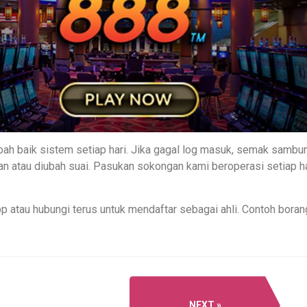
baik sistem setiap hari. Jika gagal log masuk, semak sambunga
ahkan atau diubah suai. Pasukan sokongan kami beroperasi setiap
 atau hubungi terus untuk mendaftar sebagai ahli. Contoh bora
NEXT