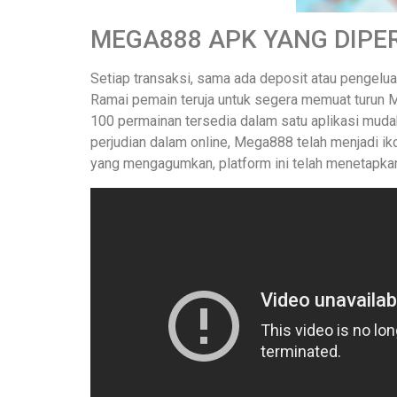
MEGA888 APK YANG DIPE
Setiap transaksi, sama ada deposit atau pengeluar
Ramai pemain teruja untuk segera memuat turun Me
100 permainan tersedia dalam satu aplikasi mudah 
perjudian dalam online, Mega888 telah menjadi ik
yang mengagumkan, platform ini telah menetapkan 