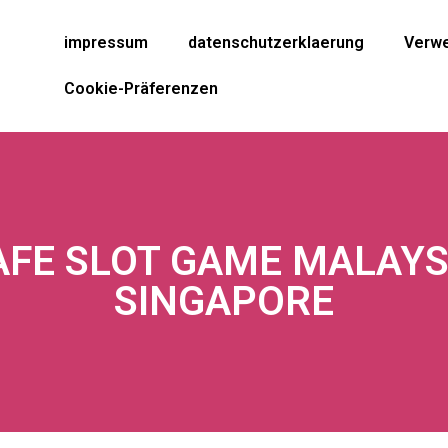
impressum
datenschutzerklaerung
Verwe
Cookie-Präferenzen
FE SLOT GAME MALAYSI
SINGAPORE