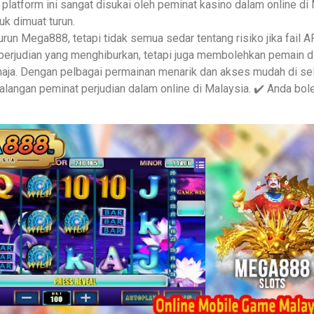
latform ini sangat disukai oleh peminat kasino dalam online di 
uk dimuat turun.
run Mega888, tetapi tidak semua sedar tentang risiko jika fail 
rjudian yang menghiburkan, tetapi juga membolehkan pemain d
ja. Dengan pelbagai permainan menarik dan akses mudah di selu
angan peminat perjudian dalam online di Malaysia. ✔️ Anda boleh