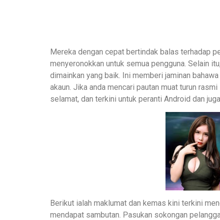
Mereka dengan cepat bertindak balas terhadap pe
menyeronokkan untuk semua pengguna. Selain itu,
dimainkan yang baik. Ini memberi jaminan bahawa
akaun. Jika anda mencari pautan muat turun rasmi
selamat, dan terkini untuk peranti Android dan ju
Berikut ialah maklumat dan kemas kini terkini m
mendapat sambutan. Pasukan sokongan pelanggan