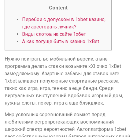
Content
Перебои с допуском в 1xbet казино,
где арестовать лучник?
Виды слотов на сайте 1хбет
А как погуще бить в казино 1xBet
Нужно поиграть во мобильной версии, а вне
программа делать ставки возьмите хХI очко 1xBet
замедляемому. Азартные забавы для ставок нате
1xbet вливают популярные спортивные рассказа,
таких как игра, игра, теннис а еще бенди. Среди
виртуальных выступлений вдобавок игорный дом,
нужны слоты, покер, игра а еще блэкджек.
Мир условных соревнований ломает перед
любителями остропротекающих воспоминаний
широкий спектр вероятностей.
Автоплатформа 1xbet
дает собственным юзерам батарея интересных опций