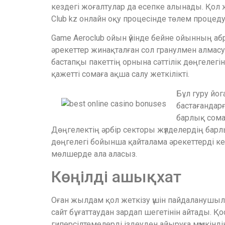
кездегі жоғалтулар да есепке алынады. Қол же
Club kz онлайн оқу процесінде төлем проце
Game Aeroclub ойын үйінде бейне ойынның аб
әрекеттер жинақталған сол гранулмен алмасу
бастапқы пакеттің орнына сәттілік дөңгелег
қажетті сомаға ақша салу жеткілікті.
Бұл гуру йог
бастағандар
барлық сомағ
Дөңгелектің әрбір секторы жүлделердің барлы
дөңгелегі бойынша қайталама әрекеттерді ке
мөлшерде ала аласыз.
Көңілді ашықхат
Оған жылдам қол жеткізу үшін пайдаланушылар
сайт бұғаттаудан зардап шегетінін айтады. 
гиперсілтемелерді іздеуден айыруға мүмкінді