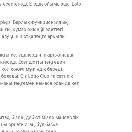
е есептеледі. Біздің ойымызша, Loto
беріңіз. Барлық функционалдық
ғы, құмар ойын үйі әдеттегі
 алу үшін шотқа теңге арқылы
ақты келушілердің пікірі жаңадан
ктеседі. Есепшотты теңгеден
 қол қоюға мүмкіндік береді.
лады. Сіз Lotto Club-та сәттілік
оманы теңгемен немесе одан да көп
атар, біздің дебютімізде маневрлік
қшы орнатылған, бұл басқа
анбада коллинеарлы түрде