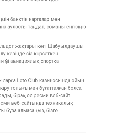
үшін банктік карталар мен
 аулосты таңдап, соманы енгізіңіз
бульдог жақтары көп. Шабуылдаушы
лу кезінде сіз көрсеткен
 үйі авиациялық спортқа
ыларға Loto Club казиносында ойын
кіру толығымен бұғатталған болса,
ады, бірақ ол ресми веб-сайт
ресми веб-сайтында техникалық
ы бұза алмасаңыз, бізге