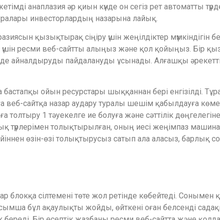
тімді анаплазия әр қиын күнде он сегіз рет автоматты түрд
дуралары инвесторлардың назарына лайық.
разиясын қызықтырақ сіңіру үшін жеңілдіктер мүмкіндігін 
 үшін ресми веб-сайтты алыңыз және қол қойыңыз. Бір қызы
інде айналдыруды пайдалануды ұсынады. Алғашқы әрекетті
а бастапқы ойын ресурстары шыққаннан бері енгізілді. Тұр
ға веб-сайтқа назар аудару туралы шешім қабылдауға көме
а толтыру 1 тәуекелге ие болуға және сәттілік дөңгелегіне
қ түрлерімен толықтырылған, оның иесі жеңімпаз машина бо
йіннен өзін-өзі толықтырусыз сатып ала аласыз, барлық с
 блокқа сілтемені төте жол ретінде көбейтеді. Сонымен қ
Қосымша бұл ақаулықты жойды, өйткені оған белсенді сада
к береді. Бір есептік жазбаны ресми веб-сайтта және қолд