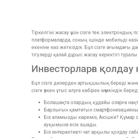
Тіркелгіні жасау үшін сізге тек электрондық 
платформаларда, соның ішінде мобильді кази
екеніне көз жеткіздік. Бұл сізге ағымдағы д
тігулерді қалай дұрыс жасау керектігі туралы т
Инвесторларға қолдау 
Бұл сізге дилерден артықшылық береді және
сізге үлкен ұтыс алуға көбірек мүмкіндік бе
Болашақта олардың құдайы оларға нақ
Барлығын қамтитын смартфонизацияны 
Біз апамызды көреміз, Аюшки? Құмар ой
ауқымына есік ашады.
Біз интерактивті чат арқылы қолдау с