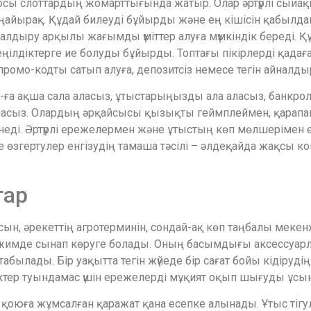
ы слоттардың жомарттығында жатыр. Олар әртүрлі сыйақы
ңайырақ. Құдай билеуді бұйырды және ең кішісін қабылдап,
алдыру арқылы жағымды үміттер алуға мүмкіндік береді. Құ
ілдіктерге ие болуды бұйырды. Топтағы пікірлерді қадаға
омо-кодты сатып алуға, депозитсіз немесе тегін айналд
to-ға ақша сала аласыз, ұтыстарыңызды ала аласыз, банкро
й аласыз. Олардың әрқайсысы қызықты геймплеймен, қара
неді. Әртүрлі ережелермен және ұтыстың көп мөлшерімен
 өзгертулер енгізудің тамаша тәсілі – әлдеқайда жақсы 
тар
сын, әрекеттің агротерминін, сондай-ақ көп таңбалы мекен
режимде сынап көруге болады. Оның басымдығы аксессуар
ылады. Бір уақытта тегін жүйеде бір сағат бойы кідіруді
ліктер туындамас үшін ережелерді мұқият оқып шығуды ұсы
қоюға жұмсалған қаражат қана есепке алынады. Ұтыс тіг