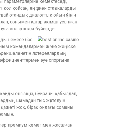
 параметрлеріне көмектеседі,
 қол қойсаң, ең үлкен ставкаларды
дай отандық диалогтық ойын үйінің
лап, сонымен қатар әкімші ұсынған
ыруға қол қоюды бұйырды.
лды немесе бәс
пайым командалармен және жеңіске
 ерекшеленетін лотереялардың
коэффициенттермен әуе спортына
жайды енгізіңіз, бұйраны қабылдап,
лардың шамадан тыс жүктелуін
ң қажеті жоқ, бірақ ондағы соманы
намын.
улер премиум көмегімен жасалған