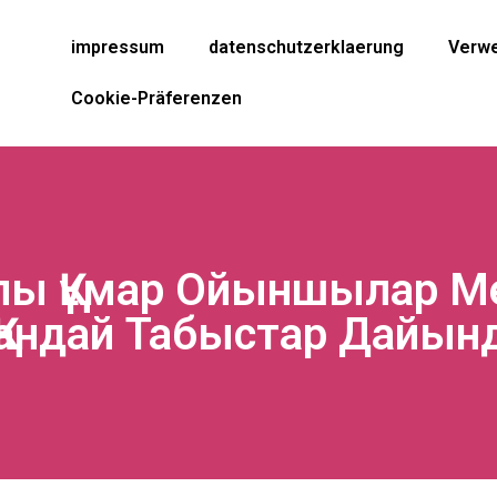
impressum
datenschutzerklaerung
Verwe
Cookie-Präferenzen
лы Құмар Ойыншылар Ме
Қандай Табыстар Дайы