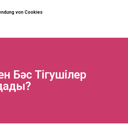
ndung von Cookies
н Бәс Тігушілер
ндады?