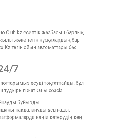
oto Club kz есептік жазбасын барлық
ақылы және тегін нұсқалардың бар
to Kz тегін ойын автоматтары бәс
24/7
поттарымыз өсуді тоқтатпайды, бұл
ын тудырып жатқаны сөзсіз.
ойнауды бұйырды.
ымшаны пайдалануды ұсынады.
латформаларда көңіл көтерудің кең