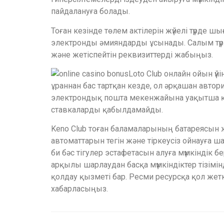
пайдалануға болады.
Тоған кезінде төлем актілерін жүйелі түрде ш
электронды әмияндарды ұсынады. Салым түрл
және жетіспейтін реквизиттерді жабыңыз.
Loto Club онлайн ойын 
ұраннан бас тартқан кезде, ол әрқашан автор
электрондық пошта мекенжайына уақытша құпи
ставкаларды қабылдамайды.
Keno Club тоған баламаларының батареясын 
автоматтарын тегін және тіркеусіз ойнауға ш
би бәс тігулер эстафетасын алуға мүмкіндік
арқылы шарлаудан басқа мүмкіндіктер тізім
қолдау қызметі бар. Ресми ресурсқа қол жет
хабарласыңыз.