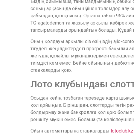
Біздің ойымызша, танымалдығының себебі ос
соның арқасында ойын үйінен төлемдер алу о
қабылдап, қол қоясың. Орташа табыс 95% айн
TG-agatodemon-ға жазылу арқылы көбірек жең
тапсырмаларды орындайтын болады, Құдай пр
Оның қолдауы арқылы сіз өзіңіздің ajio-con
тігудегі жеңілдіктердегі прогресті бақыла
жетудің қолайлы мүмкіндіктерімен ерекшеле
тиімдісі кем емес. Бейне ойынының дебютіне
ставкаларды қою.
Лото клубындағы слот
Осыдан кейін, тозбаған терезеде карта шығы
қол қойыңыз. Біріншіден, слоттарды тегін 
болдырмау және банкроллға қол қою болып таб
ренжіту мүмкін емес. Болашақта келіспеуші
Ойын автоматтарына ставкаларды
lotoclub.kz