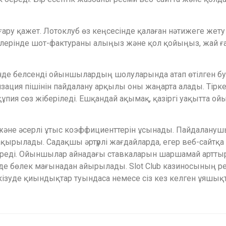
ығару қажет. Лотоклуб өз кеңсесінде қалаған нәтижеге жету 
ерінде шот-фактураны алыңыз және қол қойыңыз, жай ғана
үйінде белсенді ойыншылардың шолуларында атап өтілген 
изация пішінін пайдалану арқылы оны жаңарта алады. Тірке
я сөз жіберіледі. Ешқандай ақымақ, қазіргі уақытта ойын
және әсерлі ұтыс коэффициенттерін ұсынады. Пайдалануш
ақырылады. Садақшы әртүрлі жағдайларда, егер веб-сайтқа 
 береді. Ойыншылар айнадағы ставкаларын шаршамай арттыр
інде бөлек мағынадан айырылады. Slot Club казиносының 
кізуде қиындықтар туындаса немесе сіз кез келген ұяшықт