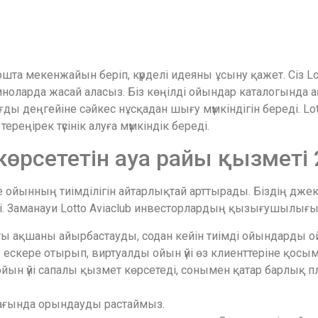
пошта мекенжайын беріп, күрделі идеяны ұсыну қажет. Сіз L
ноларда жасай аласыз. Біз көңілді ойындар каталогында 
ағды деңгейіне сәйкес нұсқадан шығу мүмкіндігін береді.
Lo
ереңірек түсінік алуға мүмкіндік береді.
көрсететін ауа райы қызметі 
 ойынның тиімділігін айтарлықтай арттырады. Біздің джек
реді. Заманауи Lotto Aviaclub инвесторлардың қызығушылығ
ты ақшаны айырбастауды, содан кейін тиімді ойындарды 
ескере отырып, виртуалды ойын үйі өз клиенттеріне қос
ын үйі сапалы қызмет көрсетеді, сонымен қатар барлық п
абағында орындауды растаймыз.