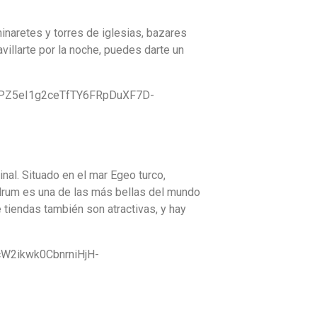
naretes y torres de iglesias, bazares
villarte por la noche, puedes darte un
A pesar de la gran popularidad de que goza este lugar entre los visitantes, Bodrum ha conservado su encanto original. Situado en el mar Egeo turco,
drum es una de las más bellas del mundo
 tiendas también son atractivas, y hay