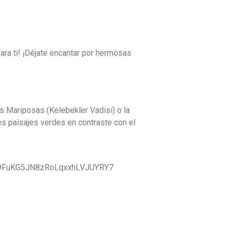
unas vacaciones en Turquía? ¡Tenemos los destinos de viaje más hermosos de todo el país para ti! ¡Déjate encantar por hermosas
s Mariposas (Kelebekler Vadisi) o la
tes paisajes verdes en contraste con el