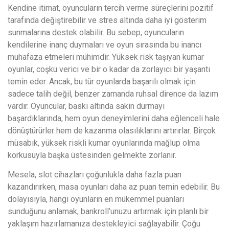
Kendine itimat, oyuncuların tercih verme süreçlerini pozitif
tarafında değiştirebilir ve stres altında daha iyi gösterim
sunmalarına destek olabilir. Bu sebep, oyuncuların
kendilerine inanç duymaları ve oyun sırasında bu inancı
muhafaza etmeleri mühimdir. Yüksek risk taşıyan kumar
oyunlar, coşku verici ve bir o kadar da zorlayıcı bir yaşantı
temin eder. Ancak, bu tür oyunlarda başarılı olmak için
sadece talih değil, benzer zamanda ruhsal dirence da lazım
vardır. Oyuncular, baskı altında sakin durmayı
başardıklarında, hem oyun deneyimlerini daha eğlenceli hale
dönüştürürler hem de kazanma olasılıklarını artırırlar. Birçok
müsabık, yüksek riskli kumar oyunlarında mağlup olma
korkusuyla başka üstesinden gelmekte zorlanır.
Mesela, slot cihazları çoğunlukla daha fazla puan
kazandırırken, masa oyunları daha az puan temin edebilir. Bu
dolayısıyla, hangi oyunların en mükemmel puanları
sunduğunu anlamak, bankroll’unuzu artırmak için planlı bir
yaklaşım hazırlamanıza destekleyici sağlayabilir. Çoğu