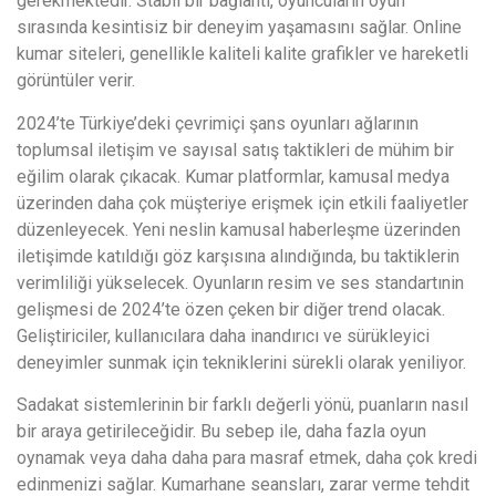
gerekmektedir. Stabil bir bağlantı, oyuncuların oyun
sırasında kesintisiz bir deneyim yaşamasını sağlar. Online
kumar siteleri, genellikle kaliteli kalite grafikler ve hareketli
görüntüler verir.
2024’te Türkiye’deki çevrimiçi şans oyunları ağlarının
toplumsal iletişim ve sayısal satış taktikleri de mühim bir
eğilim olarak çıkacak. Kumar platformlar, kamusal medya
üzerinden daha çok müşteriye erişmek için etkili faaliyetler
düzenleyecek. Yeni neslin kamusal haberleşme üzerinden
iletişimde katıldığı göz karşısına alındığında, bu taktiklerin
verimliliği yükselecek. Oyunların resim ve ses standartınin
gelişmesi de 2024’te özen çeken bir diğer trend olacak.
Geliştiriciler, kullanıcılara daha inandırıcı ve sürükleyici
deneyimler sunmak için tekniklerini sürekli olarak yeniliyor.
Sadakat sistemlerinin bir farklı değerli yönü, puanların nasıl
bir araya getirileceğidir. Bu sebep ile, daha fazla oyun
oynamak veya daha daha para masraf etmek, daha çok kredi
edinmenizi sağlar. Kumarhane seansları, zarar verme tehdit