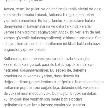
Ayrıca, resmi koşulları ve dolandırıcılık tehlikelerini de göz
karşısında hesaba katarak, farkında bir şekilde hareket
yapmaları önemlidir. Bu tür ortamlar, kullanıcıların hakiki
deneyimlerini kavramalarına ve daha farkında kararlar
vermesine yardımcı sağlayabilir. Ancak, bu verilerin de her
zaman güvenilir bulunmayabileceği dikkate alınmalıdır. Son
nihayet, kumarhane bahis botlarının istikbali hakkında bazı
öngörüler yapmak olabilir.
Kullanıcılar, deneme versiyonlarında fazla kazançlar
kazanabilirken, gerçek para ile bahis yaptıklarında aynı
neticeleri ulaşamayabilirler. Bu sebep ile, deneme
örneklerine güvenmek yerine, daha detaylı bir
değerlendirme gerçekleştirmek değerlidir. Kumarhane bahis
botlarının popülaritesi çoğaldıkça, dolandırıcılık vakalarının
da yükselmesi mecburi vuku bulmuştur. Birçok sahtekâr,
kullanıcıları hile yapmak için sahte bahis botları
geliştirmekte ve fazla kazanç vaatleriyle insanları