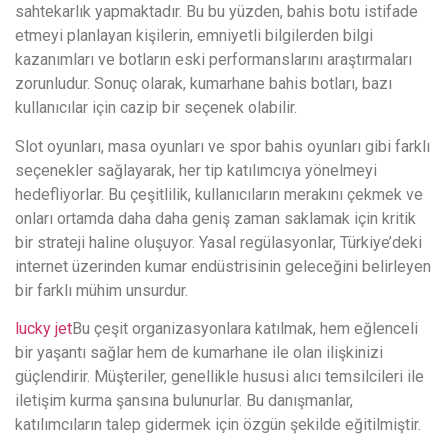
sahtekarlık yapmaktadır. Bu bu yüzden, bahis botu istifade
etmeyi planlayan kişilerin, emniyetli bilgilerden bilgi
kazanımları ve botların eski performanslarını araştırmaları
zorunludur. Sonuç olarak, kumarhane bahis botları, bazı
kullanıcılar için cazip bir seçenek olabilir.
Slot oyunları, masa oyunları ve spor bahis oyunları gibi farklı
seçenekler sağlayarak, her tip katılımcıya yönelmeyi
hedefliyorlar. Bu çeşitlilik, kullanıcıların merakını çekmek ve
onları ortamda daha daha geniş zaman saklamak için kritik
bir strateji haline oluşuyor. Yasal regülasyonlar, Türkiye’deki
internet üzerinden kumar endüstrisinin geleceğini belirleyen
bir farklı mühim unsurdur.
lucky jet
Bu çeşit organizasyonlara katılmak, hem eğlenceli
bir yaşantı sağlar hem de kumarhane ile olan ilişkinizi
güçlendirir. Müşteriler, genellikle hususi alıcı temsilcileri ile
iletişim kurma şansına bulunurlar. Bu danışmanlar,
katılımcıların talep gidermek için özgün şekilde eğitilmiştir.