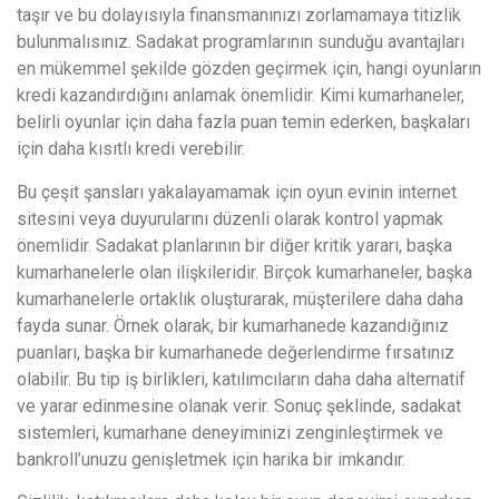
taşır ve bu dolayısıyla finansmanınızı zorlamamaya titizlik
bulunmalısınız. Sadakat programlarının sunduğu avantajları
en mükemmel şekilde gözden geçirmek için, hangi oyunların
kredi kazandırdığını anlamak önemlidir. Kimi kumarhaneler,
belirli oyunlar için daha fazla puan temin ederken, başkaları
için daha kısıtlı kredi verebilir.
Bu çeşit şansları yakalayamamak için oyun evinin internet
sitesini veya duyurularını düzenli olarak kontrol yapmak
önemlidir. Sadakat planlarının bir diğer kritik yararı, başka
kumarhanelerle olan ilişkileridir. Birçok kumarhaneler, başka
kumarhanelerle ortaklık oluşturarak, müşterilere daha daha
fayda sunar. Örnek olarak, bir kumarhanede kazandığınız
puanları, başka bir kumarhanede değerlendirme fırsatınız
olabilir. Bu tip iş birlikleri, katılımcıların daha daha alternatif
ve yarar edinmesine olanak verir. Sonuç şeklinde, sadakat
sistemleri, kumarhane deneyiminizi zenginleştirmek ve
bankroll’unuzu genişletmek için harika bir imkandır.