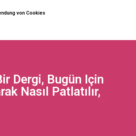
ndung von Cookies
r Dergi, Bugün Için
ak Nasıl Patlatılır,