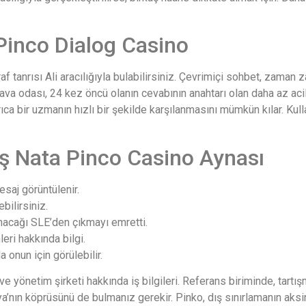
inco Dialog Casino
af tanrısı Ali aracılığıyla bulabilirsiniz. Çevrimiçi sohbet, zam
 hava odası, 24 kez öncü olanın cevabının anahtarı olan daha az aci
yrıca bir uzmanın hızlı bir şekilde karşılanmasını mümkün kılar. Kul
ş Nata Pinco Casino Aynası
esaj görüntülenir.
ilirsiniz.
anacağı SLE’den çıkmayı emretti.
eri hakkında bilgi.
onun için görülebilir.
ve yönetim şirketi hakkında iş bilgileri. Referans biriminde, tartı
’nın köprüsünü de bulmanız gerekir. Pinko, dış sınırlamanın aksi