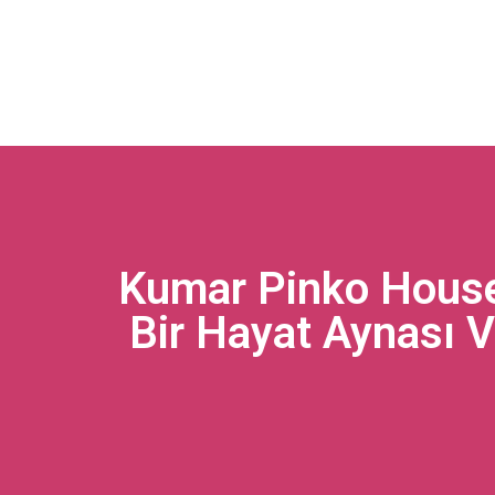
Kumar Pinko House 
Bir Hayat Aynası Ve