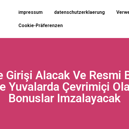
impressum
datenschutzerklaerung
Verwe
Cookie-Präferenzen
Girişi Alacak Ve Resmi Bi
 Yuvalarda Çevrimiçi Olar
Bonuslar Imzalayacak