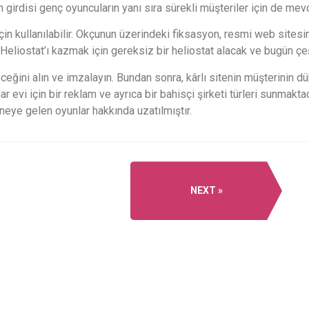
girdisi genç oyuncuların yanı sıra sürekli müşteriler için de mevc
çin kullanılabilir. Okçunun üzerindeki fiksasyon, resmi web sitesi
 Heliostat’ı kazmak için gereksiz bir heliostat alacak ve bugün çeş
yeceğini alın ve imzalayın. Bundan sonra, kârlı sitenin müşterinin d
evi için bir reklam ve ayrıca bir bahisçi şirketi türleri sunmakta
aneye gelen oyunlar hakkında uzatılmıştır.
NEXT