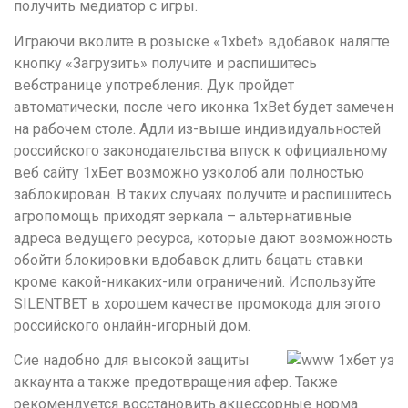
получить медиатор с игры.
Играючи вколите в розыске «1xbet» вдобавок налягте
кнопку «Загрузить» получите и распишитесь
вебстранице употребления. Дук пройдет
автоматически, после чего иконка 1xBet будет замечен
на рабочем столе. Адли из-выше индивидуальностей
российского законодательства впуск к официальному
веб сайту 1хБет возможно узколоб али полностью
заблокирован. В таких случаях получите и распишитесь
агропомощь приходят зеркала – альтернативные
адреса ведущего ресурса, которые дают возможность
обойти блокировки вдобавок длить бацать ставки
кроме какой-никаких-или ограничений. Используйте
SILENTBET в хорошем качестве промокода для этого
российского онлайн-игорный дом.
Сие надобно для высокой защиты
аккаунта а также предотвращения афер. Также
рекомендуется восстановить акцессорные норма