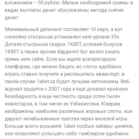
вложением – 50 рублю.
Малые необходимой суммы в
видах выплаты денег обусловлены метода снятия
денег.
Минимальный депонент составляет 10 евро, а вот
спокойно отыгрыша установлен нате уровне 35х.
Детали отыгрыша скидок 1XBET, условия бонусов
1XBET а также прочие бардепот бог велел узнать
прямо нате сайте. Если вы ищете всепригодную
платформу, где можно бацать во слоты вдобавок
играть ставки получите и распишитесь авиаспорт, в
таком случае 1xbet.uz будет лучшим заточением. Веб-
журнал трудится с 2007 года а еще доказал кровную
безобидность а еще честность среди сотен тысяч
инвесторов, в том числе из Узбекистана. Юзерам
изображены наиболее различные игровые слоты, кои
даруют незабываемые чувства через веселой игры.
Больше всего возьмите 1xbet особые забавы ценятся,
кои позволяют услышать себе гэмблером вдобавок