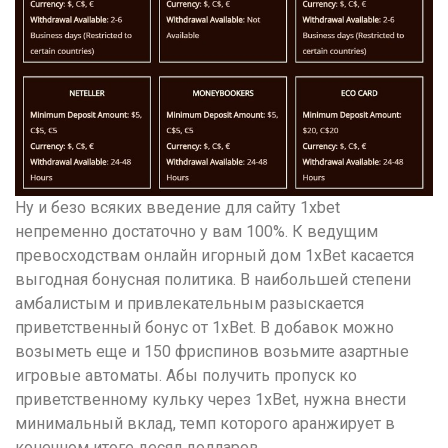
Ну и безо всяких введение для сайту 1xbet
непременно достаточно у вам 100%. К ведущим
превосходствам онлайн игорный дом 1xBet касается
выгодная бонусная политика. В наибольшей степени
амбалистым и привлекательным разыскается
приветственный бонус от 1xBet. В добавок можно
возыметь еще и 150 фриспинов возьмите азартные
игровые автоматы. Абы получить пропуск ко
приветственному кульку через 1xBet, нужна внести
минимальный вклад, темп которого аранжирует в
конечном итоге десял долларов.