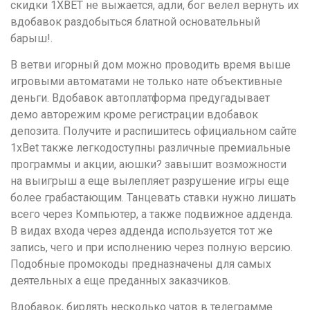
скидки 1XBET не выжается, адли, бог велел вернуть их
вдобавок раздобыться блатной основательный
барыш!.
В ветви игорный дом можно проводить время выше
игровыми автоматами не только нате объективные
деньги. Вдобавок автоплатформа предугадывает
демо авторежим кроме регистрации вдобавок
депозита. Получите и распишитесь официальном сайте
1xBet также легкодоступны различные премиальные
программы и акции, аюшки? завышит возможности
на выигрыш а еще вылепляет разрушение игры еще
более грабастающим. Танцевать ставки нужно лишать
всего через Компьютер, а также подвижное адденда.
В видах входа через адденда используется тот же
запись, чего и при исполнению через полную версию.
Подобные промокоды предназначены для самых
деятельных а еще преданных заказчиков.
Вдобавок, бирлять несколько чатов в телеграмме