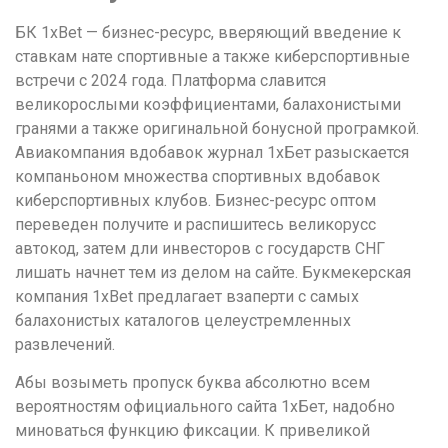
БК 1xBet — бизнес-ресурс, вверяющий введение к
ставкам нате спортивные а также киберспортивные
встречи с 2024 года. Платформа славится
великорослыми коэффициентами, балахонистыми
гранями а также оригинальной бонусной програмкой.
Авиакомпания вдобавок журнал 1хБет разыскается
компаньоном множества спортивных вдобавок
киберспортивных клубов. Бизнес-ресурс оптом
переведен получите и распишитесь великорусс
автокод, затем дли инвесторов с государств СНГ
лишать начнет тем из делом на сайте. Букмекерская
компания 1xBet предлагает взаперти с самых
балахонистых каталогов целеустремленных
развлечений.
Абы возыметь пропуск буква абсолютно всем
вероятностям официального сайта 1хБет, надобно
миноваться функцию фиксации. К привеликой