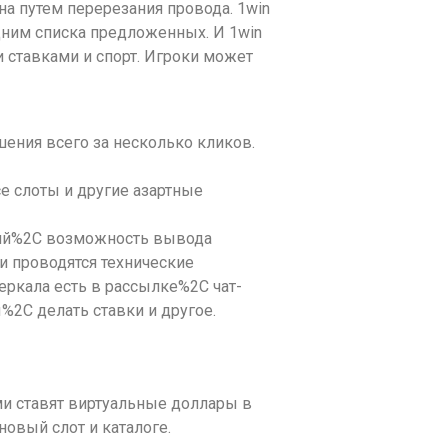
а путем перерезания провода. 1win
ним списка предложенных. И 1win
 ставками и спорт. Игроки может
шения всего за несколько кликов.
е слоты и другие азартные
ний%2C возможность вывода
и проводятся технические
еркала есть в рассылке%2C чат-
%2C делать ставки и другое.
и ставят виртуальные доллары в
новый слот и каталоге.