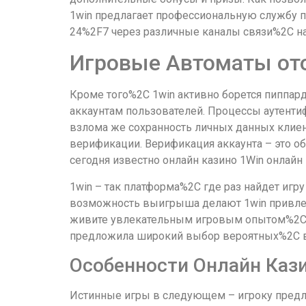
1win предлагает профессиональную службу 
24%2F7 через различные каналы связи%2C на
Игровые Автоматы от
Кроме того%2C 1win активно борется пиппа
аккаунтам пользователей. Процессы аутенти
взлома же сохранность личных данных клиен
верификации. Верификация аккаунта – это 
сегодня известно онлайн казино 1Win онлайн
1win – так платформа%2C где раз найдет иг
возможность выигрыша делают 1win привлека
живите увлекательным игровым опытом%2C 
предложила широкий выбор вероятных%2C в
Особенности Онлайн Кази
Истинные игры в следующем – игроку предла