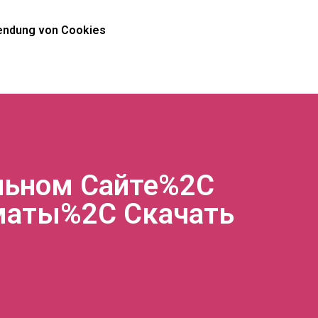
ndung von Cookies
альном Сайте%2C
оматы%2C Скачать