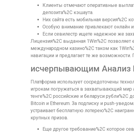
Клиенты отмечают оперативные выпла
депозита%2C кэшаута.
Них сайта есть мобильная версия%2C ко
Особую внимание привлекают онлайн и
Если севилестр ищете надежное же зах
Лицензия%2C выданная 1Win%2C позволяет е
международном казино%2C таком как 1Win%2C
навигации и предлагает те же возможности.
исчерпывающим Анализ И
Платформа использует сосредоточены техно
игрокам погружаться в захватывающий мир 
тенге%2C российские и беларуси рубли%2C д
Bitcoin и Ethereum. За подписку и push-уве
устраивает бесплатную лотерею%2C наигран
крупных призов.
Еще другое требование%2C которое сев