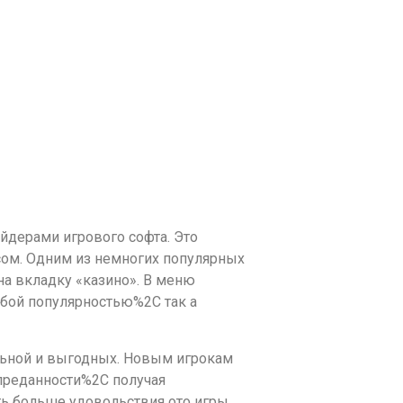
йдерами игрового софта. Это
сом. Одним из немногих популярных
на вкладку «казино». В меню
собой популярностью%2C так а
льной и выгодных. Новым игрокам
 преданности%2C получая
ь больше удовольствия ото игры.