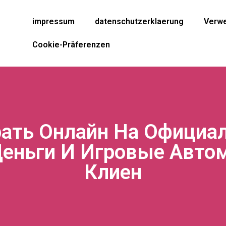
impressum
datenschutzerklaerung
Verwe
Cookie-Präferenzen
рать Онлайн На Офици
Деньги И Игровые Авт
Клиен