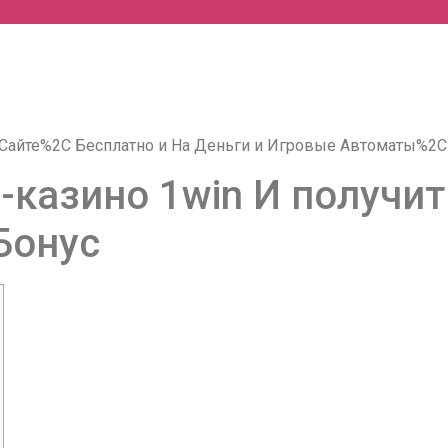
 Сайте%2C Бесплатно и На Деньги и Игровые Автоматы%2C
-казино 1win И получит
Бонус