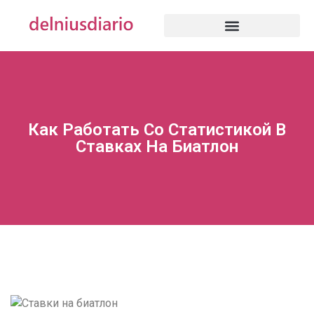
Как Работать Со Статистикой В
Ставках На Биатлон