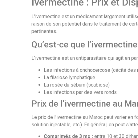
Ivermectine : Prix et Di
L’ivermectine est un médicament largement utilisé 
raison de son potentiel dans le traitement de cert
pertinentes.
Qu’est-ce que l’ivermectine
L’ivermectine est un antiparasitaire qui agit en p
Les infections à onchocercose (cécité des r
La filariose lymphatique
La rosée du sébum (scabiose)
Les infections par des vers ronds
Prix de l’ivermectine au Ma
Le prix de l’ivermectine au Maroc peut varier en 
solution injectable, etc.). En général, on peut s’att
Comprimés de 3 mg :
entre 10 et 30 dirh