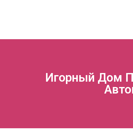
Игорный Дом П
Авто