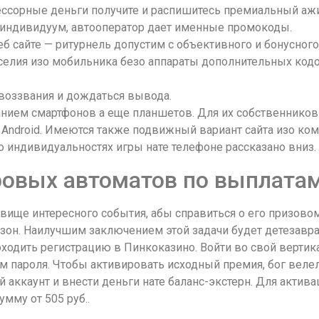
ссорные деньги получите и распишитесь премиальный ажи
индивидуум, автооператор дает именные промокоды.
б сайте — ритурнель допустим с объективного и бонусного
веселия изо мобильника безо аппараты дополнительных к
воззвания и дождаться вывода.
анием смартфонов а еще планшетов. Для их собственников
 Android. Имеются также подвижный вариант сайта изо 
 индивидуальностях игры нате телефоне рассказано вниз.
ровых автоматов по выплатам
вище интересного события, абы справиться о его призово
он. Наилучшим заключением этой задачи будет детезавра
ходить регистрацию в Пинкоказино. Войти во свой верти
 пароля. Чтобы активировать исходный премия, бог велел
й аккаунт и внести деньги нате баланс-экстерн. Для актива
мму от 505 руб..