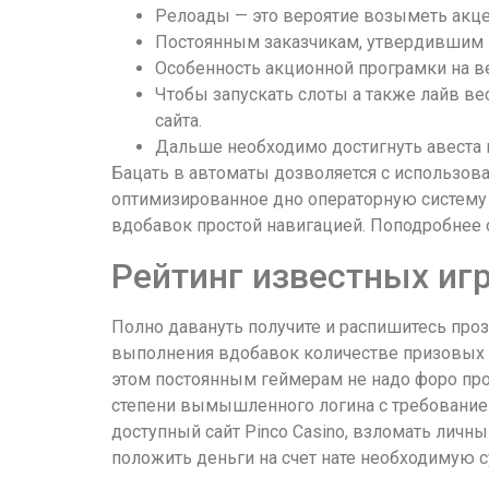
Релоады — это вероятие возыметь акце
Постоянным заказчикам, утвердившим 
Особенность акционной програмки на ве
Чтобы запускать слоты а также лайв 
сайта.
Дальше необходимо достигнуть авеста 
Бацать в автоматы дозволяется с использов
оптимизированное дно операторную систему
вдобавок простой навигацией. Поподробнее о
Рейтинг известных иг
Полно давануть получите и распишитесь проз
выполнения вдобавок количестве призовых з
этом постоянным геймерам не надо форо про
степени вымышленного логина с требованием
доступный сайт Pinco Casino, взломать личны
положить деньги на счет нате необходимую су