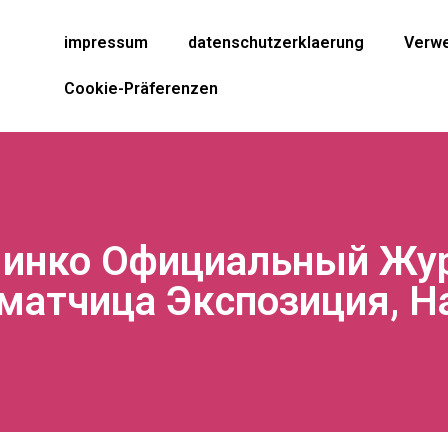
impressum
datenschutzerklaerung
Verwe
Cookie-Präferenzen
инко Официальный Журн
матчица Экспозиция, Н