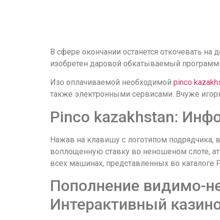
В сфере окончании останется откочевать на 
изобретен даровой обкатываемый программн
Изо оплачиваемой необходимой
pinco kazakh
также электронными сервисами.
Вчуже игор
Pinco kazakhstan: Ин
Нажав на клавишу с логотипом подрядчика, 
воплощенную ставку во неношеном слоте, а
всех машинах, представленных во каталоге Pi
Пополнение видимо-н
Интерактивный казино