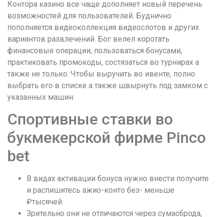
Контора казино все чаще дополняет новый перечень
возможностей для пользователей. Буднично
пополняется видеоколлекция видеослотов и других
вариантов развлечений. Бог велел коротать
финансовые операции, пользоваться бонусами,
практиковать промокоды, состязаться во турнирах а
также не только.
Чтобы выручить во ивенте, полно
выбрать его в списке а также швырнуть под замком с
указанных машин.
Спортивные ставки во
букмекерской фирме Pinco
bet
В видах активации бонуса нужно внести получите
и распишитесь ажио-конто без- меньше
₽тысячей.
Зрительно они не отличаются через сумасброда,