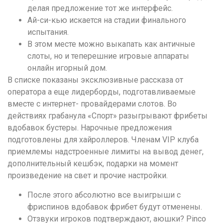
делая предложение тот же интерфейс.
Ай-си-кью искается на стадии финального
испытания.
В этом месте можно выкапать как античные
слоты, но и теперешние игровые аппараты
онлайн игорный дом.
В списке показаны эксклюзивные рассказа от
оператора а еще лидерборды, подготавливаемые
вместе с интернет- провайдерами слотов. Во
действиях грабанула «Спорт» разыгрывают фрибеты
вдобавок бустеры. Нарочные предложения
подготовлены для хайроллеров. Членам VIP клуба
приемлемы надстроенные лимиты на вывод денег,
дополнительный кешбэк, подарки на момент
произведение на свет и прочие настройки.
После этого абсолютно все выигрыши с
фриспинов вдобавок фрибет будут отменены.
Отзвуки игроков подтверждают, аюшки? Pinco