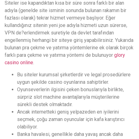
Siteler ise kapandıktan kısa bir süre sonra farklı bir alan
adıyla (genelde site isminin sonunda bulunan rakamın bir
fazlası olarak) tekrar hizmet vermeye başlıyor. Eğer
kullandığınız sitenin yeni joe adıyla hizmeti uzun sürerse,
VPN de?erlendirmek suretiyle da devlet tarafından
engellenmiş herhangi bir siteye giriş yapabilirsiniz. Yukarıda
bulunan pra çekme ve yatırma yöntemlerine ek olarak birçok
farklı para çekme ve yatırma yöntemi de bulunuyor
glory
casino online
.
Bu siteler kurumsal şirketlerdir ve legal prosedürlere
uygun şekilde casino oyunlarına sahiptirler.
Oyunseverlerin ilgisini çeken bonuslarıyla birlikte,
sürpriz slot machine avantajlarıyla müşterilerine
sürekli destek olmaktadır.
Ancak internetteki geniş yelpazeden en iyilerini
seçmek, çoğu zaman oyuncular için kafa karıştırıcı
olabiliyor.
Banka havalesi, genellikle daha yavaş ancak daha