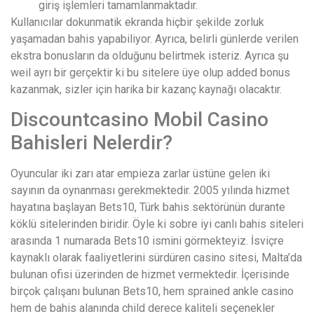
giriş işlemleri tamamlanmaktadır.
Kullanıcılar dokunmatik ekranda hiçbir şekilde zorluk
yaşamadan bahis yapabiliyor. Ayrıca, belirli günlerde verilen
ekstra bonusların da olduğunu belirtmek isteriz. Ayrıca şu
weil ayrı bir gerçektir ki bu sitelere üye olup added bonus
kazanmak, sizler için harika bir kazanç kaynağı olacaktır.
Discountcasino Mobil Casino
Bahisleri Nelerdir?
Oyuncular iki zarı atar empieza zarlar üstüne gelen iki
sayının da oynanması gerekmektedir. 2005 yılında hizmet
hayatına başlayan Bets10, Türk bahis sektörünün durante
köklü sitelerinden biridir. Öyle ki sobre iyi canlı bahis siteleri
arasında 1 numarada Bets10 ismini görmekteyiz. İsviçre
kaynaklı olarak faaliyetlerini sürdüren casino sitesi, Malta’da
bulunan ofisi üzerinden de hizmet vermektedir. İçerisinde
birçok çalışanı bulunan Bets10, hem sprained ankle casino
hem de bahis alanında child derece kaliteli seçenekler