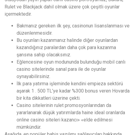
Rulet ve Blackjack dahil olmak üzere çok çeşitli oyunlar
içermektedir.
Bakmanız gereken ilk şey, casinonun lisanslanması ve
düzenlenmesidir.
Bu oyunları kazanmanız halinde diğer oyunlardan
kazandığınız paralardan daha çok para kazanma
şansına sahip olacaksınız.
Eğlencesine oyun modununda bulunduğu mobil canlı
casino sitelerinde sanal para ile de oyunlar
oynayabilirsiniz.
İlk para yatırma işleminde kendini empieza sektörü
aşarak 1 . 500 TL’ye kadar %300 bonus veren Hovarda
bir kita dikkatleri üzerine çekti.
Casino sitelerinin rulet promosyonlarından da
yararlanarak düşük yatırımlarda haine ideal oranlarda
online casino siteleri kazancı» «elde edilmesi
mümkündür.
Aşağıda, en popüler bahis yazılımı sağlayıcıları hakkında