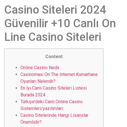
Casino Siteleri 2024
Güvenilir +10 Canlı On
Line Casino Siteleri
Content
Online Casino Nedir
Casinomaxi On The Internet Kumarhane
Oyunları Nelerdir?
En İyi Canlı Casino Siteleri Listesi
Burada 2024
Türkiye’deki Canlı Online Casino
Sistemleri/yazılımları:
Casino Sitelerinde Hangi Lisanslar
Önemlidir?