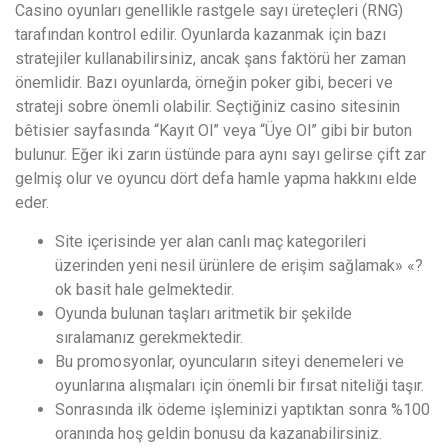
Casino oyunları genellikle rastgele sayı üreteçleri (RNG)
tarafından kontrol edilir. Oyunlarda kazanmak için bazı
stratejiler kullanabilirsiniz, ancak şans faktörü her zaman
önemlidir. Bazı oyunlarda, örneğin poker gibi, beceri ve
strateji sobre önemli olabilir. Seçtiğiniz casino sitesinin
bêtisier sayfasında “Kayıt Ol” veya “Üye Ol” gibi bir buton
bulunur. Eğer iki zarın üstünde para aynı sayı gelirse çift zar
gelmiş olur ve oyuncu dört defa hamle yapma hakkını elde
eder.
Site içerisinde yer alan canlı maç kategorileri
üzerinden yeni nesil ürünlere de erişim sağlamak» «?
ok basit hale gelmektedir.
Oyunda bulunan taşları aritmetik bir şekilde
sıralamanız gerekmektedir.
Bu promosyonlar, oyuncuların siteyi denemeleri ve
oyunlarına alışmaları için önemli bir fırsat niteliği taşır.
Sonrasında ilk ödeme işleminizi yaptıktan sonra %100
oranında hoş geldin bonusu da kazanabilirsiniz.