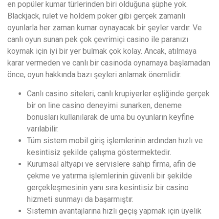
en popüler kumar türlerinden biri olduğuna şüphe yok.
Blackjack, rulet ve holdem poker gibi gerçek zamanlı
oyunlarla her zaman kumar oynayacak bir şeyler vardır. Ve
canlı oyun sunan pek çok çevrimiçi casino ile paranızı
koymak için iyi bir yer bulmak çok kolay. Ancak, atılmaya
karar vermeden ve canlı bir casinoda oynamaya başlamadan
önce, oyun hakkında bazı şeyleri anlamak önemlidir.
Canlı casino siteleri, canlı krupiyerler eşliğinde gerçek
bir on line casino deneyimi sunarken, deneme
bonusları kullanılarak de uma bu oyunların keyfine
varılabilir.
Tüm sistem mobil giriş işlemlerinin ardından hızlı ve
kesintisiz şekilde çalışma göstermektedir.
Kurumsal altyapı ve servislere sahip firma, afin de
çekme ve yatırma işlemlerinin güvenli bir şekilde
gerçekleşmesinin yanı sıra kesintisiz bir casino
hizmeti sunmayı da başarmıştır.
Sistemin avantajlarına hızlı geçiş yapmak için üyelik