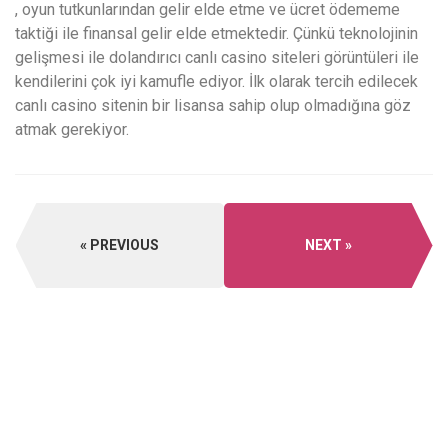
, oyun tutkunlarından gelir elde etme ve ücret ödememe
taktiği ile finansal gelir elde etmektedir. Çünkü teknolojinin
gelişmesi ile dolandırıcı canlı casino siteleri görüntüleri ile
kendilerini çok iyi kamufle ediyor. İlk olarak tercih edilecek
canlı casino sitenin bir lisansa sahip olup olmadığına göz
atmak gerekiyor.
PREVIOUS
NEXT