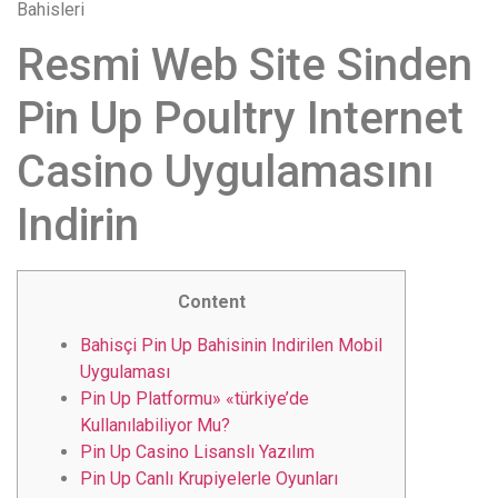
Bahisleri
Resmi Web Site Sinden
Pin Up Poultry Internet
Casino Uygulamasını ️
Indirin
Content
Bahisçi Pin Up Bahisinin Indirilen Mobil
Uygulaması
Pin Up Platformu» «türkiye’de
Kullanılabiliyor Mu?
Pin Up Casino Lisanslı Yazılım
Pin Up Canlı Krupiyelerle Oyunları