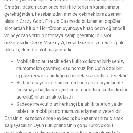
Örneğin, başlamadan önce belirli kriterlerin karşılanması
gerektiğinden, hesabınızdan afin de çekmek biraz zaman
alabilir. Crazy Goof, Pin-Up Casino’da bulunan en popüler
slotlardan biridir. Her türden oyuncuya hitap eden eğlenceli
ve heyecan verici bir temaya sahip çevrimiçi bir slot
makinesidir. Crazy Monkey A, basit tasarımı ve sadeliği ile
dikkat çeken bir slot makinesidir.
Mobil cihazları tercih eden kullanıcılardan biriyseniz,
muhtemelen çevrimiçi casinomuz Pin Up’ın özel bir
uygulama weil sunduğunu bilmek sizi mutlu edecektir!
Bu tablo sayesinde online on line casino oyunları ile
tanışmaya başlamak için hangi modellerin kullanılması
gerektiğini anlamak kolaydır.
Sadece mevcut olan herhangi bir akıllı telefon ya da
tablet ile mobil platformumuza erişmeniz yeterlidir.
Bahsinizi kazadan önce kaydedin; bu kazanmanıza olanak
sağlayacaktır. Oyun kütüphanesinin çoğu Türkiye’deki
müşterilerin» «kullanımına demo modunda sunulmaktadır.