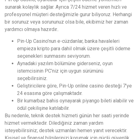
sunarak kolaylık sağlar. Ayrıca 7/24 hizmet veren hızlı ve
profesyonel müşteri desteğimizle gurur biliyoruz. Herhangi
bir sorunuz veya sorununuz olsa bile, ekibimiz her zaman
yardımcı olmaya hazırdır..
Pin-Up Casino’nun e-cüzdanlar, banka havaleleri
empieza kripto para dahil olmak üzere çeşitli ödeme
seçenekleri sunmasını seviyorum.
Aynadaki yazılım bölümüne giderseniz, oyun
istemcisinin PC’niz için uygun sürümünü
seçebilirsiniz.
Geliştiricilere göre, Pin-Up online casino desteği 7’ye
24 esasına göre çalışmaktadır.
Bir kumarbaz bahis oynayarak piyango bileti alabilir ve
ödül çekilişine katılabilir.
Bu nedenle, teknik destek hizmeti günün her saati yerinde
hizmet vermektedir. Dilediğiniz zaman yardım
isteyebilirsiniz; destek uzmanları hemen yanıt verecektir.
Kişisel ve finansal bilgilerinizi korumak için güçlü güvenlik