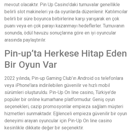
mevcut olacaktır. Pin Up Casino’daki turnuvalar genellikle
belirli slot makineleri ya da oyunlarda düzenlenir. Katılımcılar
belirli bir süre boyunca birbirlerine karşı yarışarak en çok
puanı veya en çok parayı kazanmayı hedeflerler. Turnuvanın
sonunda, ödül havuzu sonuçlarına göre en iyi oyuncular
arasında paylaştırılır.
Pin-up’ta Herkese Hitap Eden
Bir Oyun Var
2022 yılında, Pin-up Gaming Club’ın Android os telefonlara
veya iPhone’lara indirilebilen güvenilir ve hızlı mobil
sürümleri oluşturuldu. Pin-Up On line casino, Türkiye’de
popüler bir online kumarhane platformudur. Geniş oyun
seçenekleri, cazip promosyonlar empieza sağlam müşteri
hizmetleri sunmaktadır. Eğlenceli empieza güvenilir bir oyun
deneyimi arayan oyuncular için Pin-Up On line casino
kesinlikle dikkate değer bir seçenektir.