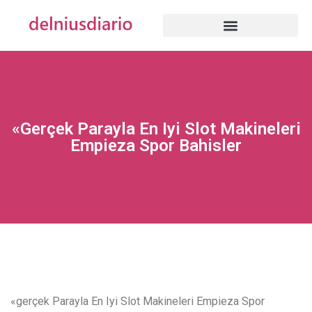
«gerçek Parayla En Iyi Slot Makineleri
Empieza Spor Bahisler
«gerçek Parayla En Iyi Slot Makineleri Empieza Spor