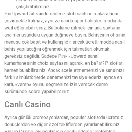
çalıştırabilirsiniz.
Pin Upward sitesinde sadece slot machine makaralarını
çevirmekle kalmaz, aynı zamanda spor bahisleri modunda
weil eğlenebilirsiniz. Bu bölüme gitmek için ana sayfanın
ana menüsündeki uygun düğmeye basın. Bahisçinin ofisinin
menüsü çok basit ve kullanışlıdır, ancak ücretli modda nasıl
bahis yapılacağını öğrenmek için talimatları okumak
gereksiz değildir. Sadece Pin» «Upward sanal
kumarhanesinin choix sayfasını açarak, en ba?ar?l? slotları
hemen bulabilirsiniz. Ancak acele etmemenizi ve şansınızı
farklı simülatörlerde denemenizi tavsiye ederiz, ayrıca en
karlı, «veren» oyunu seçmenize izin verecek demo
sürümünde sobre yapabilirsiniz.
Canlı Casino
Ayrıca günlük promosyonlardan, popüler slotlarda ücretsiz
dönüşlerden ve diğer özel tekliflerden yararlanabilirsiniz.
Pin Up Casino, oyuncular için çeşitli ödeme yöntemleri