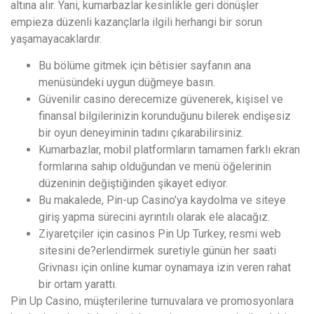
altına alır. Yani, kumarbazlar kesinlikle geri dönüşler
empieza düzenli kazançlarla ilgili herhangi bir sorun
yaşamayacaklardır.
Bu bölüme gitmek için bêtisier sayfanın ana
menüsündeki uygun düğmeye basın.
Güvenilir casino derecemize güvenerek, kişisel ve
finansal bilgilerinizin korunduğunu bilerek endişesiz
bir oyun deneyiminin tadını çıkarabilirsiniz.
Kumarbazlar, mobil platformların tamamen farklı ekran
formlarına sahip olduğundan ve menü öğelerinin
düzeninin değiştiğinden şikayet ediyor.
Bu makalede, Pin-up Casino’ya kaydolma ve siteye
giriş yapma sürecini ayrıntılı olarak ele alacağız.
Ziyaretçiler için casinos Pin Up Turkey, resmi web
sitesini de?erlendirmek suretiyle günün her saati
Grivnası için online kumar oynamaya izin veren rahat
bir ortam yarattı.
Pin Up Casino, müşterilerine turnuvalara ve promosyonlara