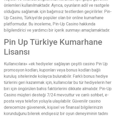
önlemleri kullanılmaktadır. Ayrıca, oyunların adil ve rastgele
olduğunu sağlamak için bağımsız testlerden geçirilirler. Pin-
Up Casino, Türkiye’de popüler olan bir online kumarhane
platformudur. Bu inceleme, Pin-Up Casino hakkında
bilgilendirici ve yardımcı bir içerik sunmayı amaçlamaktadır.
Pin Up Türkiye Kumarhane
Lisansı
Kullanıcılara» «ek hediyeler sağlayan çeşitli casino Pin Up
promosyon kodları, kuponları veya bonus kodları bağlı
kuruluş sitelerinde kolayca bulunabilir. Farklı bonus hediye
türlerini geri kazanmak için, kullanıcılar bu tür hediyelerin her
biri için öngörülen bahis faktörlerini dikkate almalıdır. Pin-Up
Casino müşteri desteği 7/24 mevcuttur ve canlı sohbet, e-
posta veya telefon yoluyla ulaşılabilir. Güvenilir casino
derecemize güvenerek, kişisel ve finansal bilgilerinizin
korunduğunu bilerek endişesiz bir oyun deneyiminin tadını