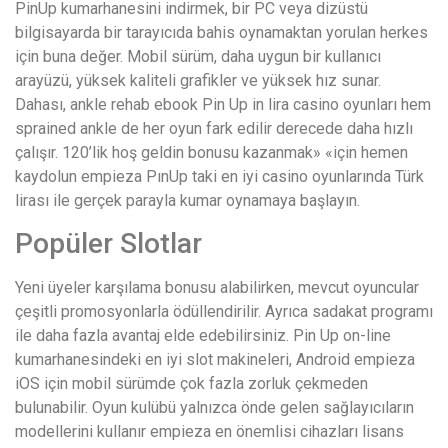
PinUp kumarhanesini indirmek, bir PC veya dizüstü
bilgisayarda bir tarayıcıda bahis oynamaktan yorulan herkes
için buna değer. Mobil sürüm, daha uygun bir kullanıcı
arayüzü, yüksek kaliteli grafikler ve yüksek hız sunar.
Dahası, ankle rehab ebook Pin Up in lira casino oyunları hem
sprained ankle de her oyun fark edilir derecede daha hızlı
çalışır. 120’lik hoş geldin bonusu kazanmak» «için hemen
kaydolun empieza PınUp taki en iyi casino oyunlarında Türk
lirası ile gerçek parayla kumar oynamaya başlayın.
Popüler Slotlar
Yeni üyeler karşılama bonusu alabilirken, mevcut oyuncular
çeşitli promosyonlarla ödüllendirilir. Ayrıca sadakat programı
ile daha fazla avantaj elde edebilirsiniz. Pin Up on-line
kumarhanesindeki en iyi slot makineleri, Android empieza
iOS için mobil sürümde çok fazla zorluk çekmeden
bulunabilir. Oyun kulübü yalnızca önde gelen sağlayıcıların
modellerini kullanır empieza en önemlisi cihazları lisans