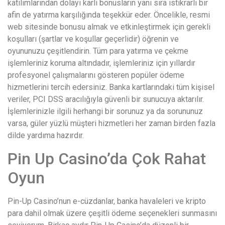
katılımlarından dolayı karlı bonusların yanı sıra istikrarlı bir
afin de yatırma karşılığında teşekkür eder. Öncelikle, resmi
web sitesinde bonusu almak ve etkinleştirmek için gerekli
koşulları (şartlar ve koşullar geçerlidir) öğrenin ve
oyununuzu çeşitlendirin. Tüm para yatırma ve çekme
işlemleriniz koruma altındadır, işlemleriniz için yıllardır
profesyonel çalışmalarını gösteren popüler ödeme
hizmetlerini tercih edersiniz. Banka kartlarındaki tüm kişisel
veriler, PCI DSS aracılığıyla güvenli bir sunucuya aktarılır.
İşlemlerinizle ilgili herhangi bir sorunuz ya da sorununuz
varsa, güler yüzlü müşteri hizmetleri her zaman birden fazla
dilde yardıma hazırdır.
Pin Up Casino’da Çok Rahat
Oyun
Pin-Up Casino’nun e-cüzdanlar, banka havaleleri ve kripto
para dahil olmak üzere çeşitli ödeme seçenekleri sunmasını