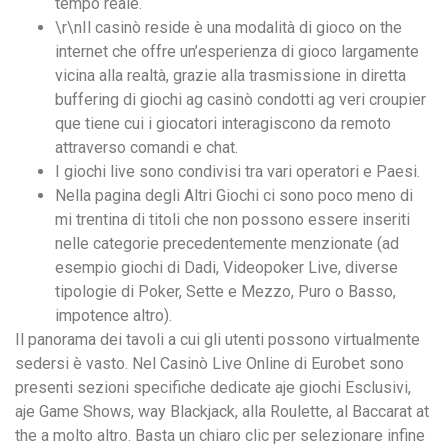
tempo reale.
\r\nIl casinò reside è una modalità di gioco on the
internet che offre un’esperienza di gioco largamente
vicina alla realtà, grazie alla trasmissione in diretta
buffering di giochi ag casinò condotti ag veri croupier
que tiene cui i giocatori interagiscono da remoto
attraverso comandi e chat.
I giochi live sono condivisi tra vari operatori e Paesi.
Nella pagina degli Altri Giochi ci sono poco meno di
mi trentina di titoli che non possono essere inseriti
nelle categorie precedentemente menzionate (ad
esempio giochi di Dadi, Videopoker Live, diverse
tipologie di Poker, Sette e Mezzo, Puro o Basso,
impotence altro).
Il panorama dei tavoli a cui gli utenti possono virtualmente
sedersi è vasto. Nel Casinò Live Online di Eurobet sono
presenti sezioni specifiche dedicate aje giochi Esclusivi,
aje Game Shows, way Blackjack, alla Roulette, al Baccarat at
the a molto altro. Basta un chiaro clic per selezionare infine