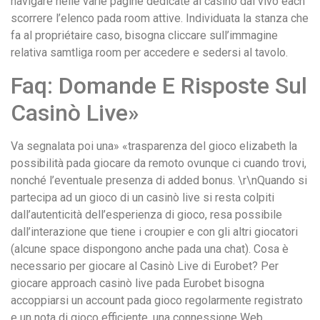
navigare nelle varie pagine dedicate al casinò dal vivo each
scorrere l’elenco pada room attive. Individuata la stanza che
fa al propriétaire caso, bisogna cliccare sull’immagine
relativa samtliga room per accedere e sedersi al tavolo.
Faq: Domande E Risposte Sul
Casinò Live»
Va segnalata poi una» «trasparenza del gioco elizabeth la
possibilità pada giocare da remoto ovunque ci cuando trovi,
nonché l’eventuale presenza di added bonus. \r\nQuando si
partecipa ad un gioco di un casinò live si resta colpiti
dall’autenticità dell’esperienza di gioco, resa possibile
dall’interazione que tiene i croupier e con gli altri giocatori
(alcune space dispongono anche pada una chat). Cosa è
necessario per giocare al Casinò Live di Eurobet? Per
giocare approach casinò live pada Eurobet bisogna
accoppiarsi un account pada gioco regolarmente registrato
e un nota di gioco efficiente, una connessione Web