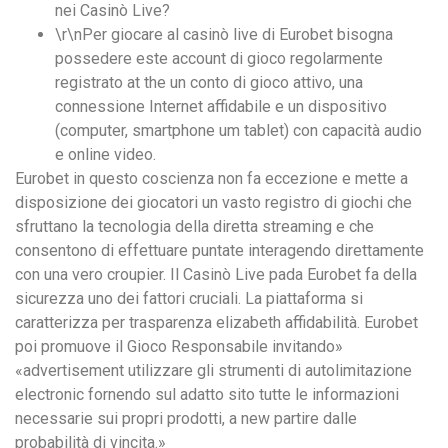
nei Casinò Live?
\r\nPer giocare al casinò live di Eurobet bisogna
possedere este account di gioco regolarmente
registrato at the un conto di gioco attivo, una
connessione Internet affidabile e un dispositivo
(computer, smartphone um tablet) con capacità audio
e online video.
Eurobet in questo coscienza non fa eccezione e mette a
disposizione dei giocatori un vasto registro di giochi che
sfruttano la tecnologia della diretta streaming e che
consentono di effettuare puntate interagendo direttamente
con una vero croupier. Il Casinò Live pada Eurobet fa della
sicurezza uno dei fattori cruciali. La piattaforma si
caratterizza per trasparenza elizabeth affidabilità. Eurobet
poi promuove il Gioco Responsabile invitando»
«advertisement utilizzare gli strumenti di autolimitazione
electronic fornendo sul adatto sito tutte le informazioni
necessarie sui propri prodotti, a new partire dalle
probabilità di vincita.»