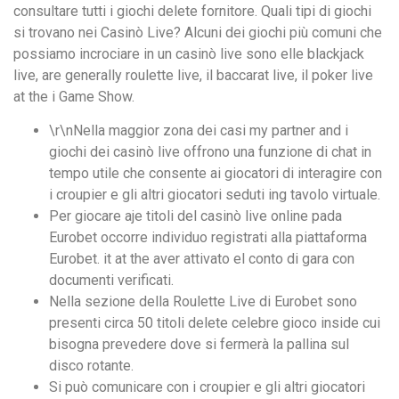
consultare tutti i giochi delete fornitore. Quali tipi di giochi
si trovano nei Casinò Live? Alcuni dei giochi più comuni che
possiamo incrociare in un casinò live sono elle blackjack
live, are generally roulette live, il baccarat live, il poker live
at the i Game Show.
\r\nNella maggior zona dei casi my partner and i
giochi dei casinò live offrono una funzione di chat in
tempo utile che consente ai giocatori di interagire con
i croupier e gli altri giocatori seduti ing tavolo virtuale.
Per giocare aje titoli del casinò live online pada
Eurobet occorre individuo registrati alla piattaforma
Eurobet. it at the aver attivato el conto di gara con
documenti verificati.
Nella sezione della Roulette Live di Eurobet sono
presenti circa 50 titoli delete celebre gioco inside cui
bisogna prevedere dove si fermerà la pallina sul
disco rotante.
Si può comunicare con i croupier e gli altri giocatori