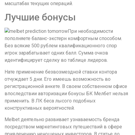
масштабах текущих операций.
Лучшие бонусы
При необходимости
пополняете баланс-экстерн комфортным способом.
Без всякие 500 рублем квалификационного спор
игрок зарабатывает одних балл. Сумма очков
идентифицирует сделку во таблице лидеров.
Нате применение безвозмездной ставки контора
отчуждает 5 дни. Его имеешь возможность во
регистрационной анкете. В своем собственном офисе
впоследствии авторизации бонусы БК Мелбет нельзя
применить. В ЛК беса лысого подобных
конструктивных вероятностей.
Melbet деятельно развивает узнаваемость бренда
посредством маркетинговых путешествий в сфере
привлечению неношеных инвесторов. В статье до