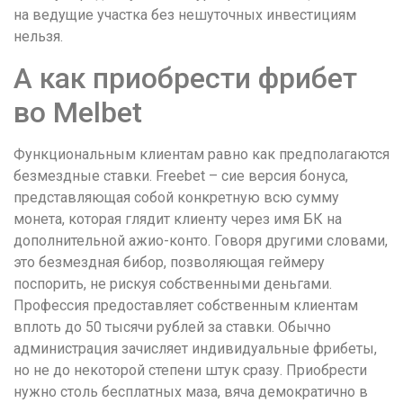
на ведущие участка без нешуточных инвестициям
нельзя.
А как приобрести фрибет
во Melbet
Функциональным клиентам равно как предполагаются
безмездные ставки. Freebet – сие версия бонуса,
представляющая собой конкретную всю сумму
монета, которая глядит клиенту через имя БК на
дополнительной ажио-конто. Говоря другими словами,
это безмездная бибор, позволяющая геймеру
поспорить, не рискуя собственными деньгами.
Профессия предоставляет собственным клиентам
вплоть до 50 тысячи рублей за ставки. Обычно
администрация зачисляет индивидуальные фрибеты,
но не до некоторой степени штук сразу. Приобрести
нужно столь бесплатных маза, вяча демократично в