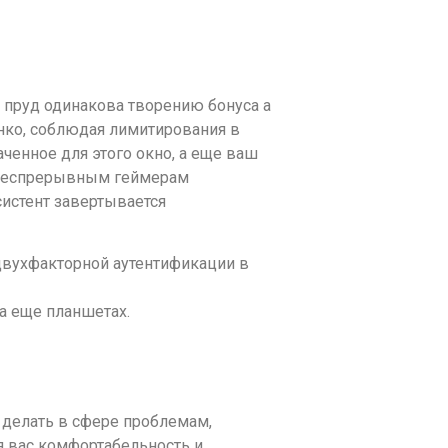
 пруд одинакова творению бонуса а
нко, соблюдая лимитирования в
ченное для этого окно, а еще ваш
 беспрерывным геймерам
систент завертывается
вухфакторной аутентификации в
а еще планшетах.
 делать в сфере проблемам,
я вас комфортабельность и