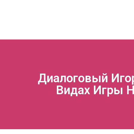
Диалоговый Иго
Видах Игры Н