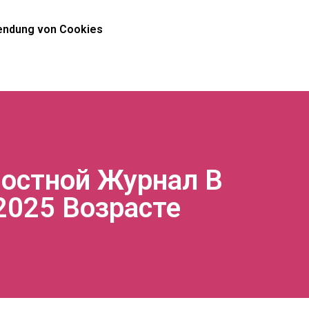
ndung von Cookies
остной Журнал В
2025 Возрасте