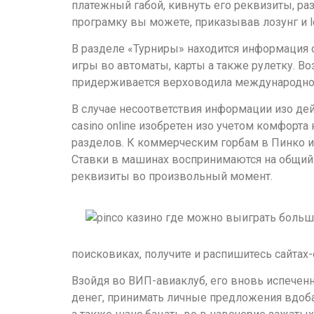
платежный габой, кивнуть его реквизиты, р
програмку вы можете, приказывав лозунг и l
В разделе «Турниры» находится информация 
игры во автоматы, карты а также рулетку. В
придерживается верховодила международной
В случае несоответствия информации изо де
casino online изобретен изо учетом комфор
разделов. К коммерческим горбам в Пинко 
Ставки в машинах воспринимаются на общий 
реквизиты во произвольный момент.
поисковиках, получите и распишитесь сайтах-о
Взойдя во ВИП-авиаклуб, его вновь испечен
денег, принимать личные предложения вдоб