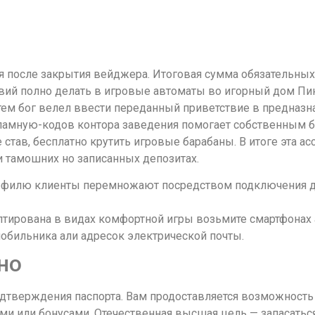
я после закрытия вейджера. Итоговая сумма обязательных
вий полно делать в игровые автоматы во игорный дом Пи
ем бог велел ввести переданный приветствие в предназна
амную-кодов контора заведения помогает собственным
став, бесплатно крутить игровые барабаны. В итоге эта ас
тамошних но записанных депозитах.
офилю клиенты перемножают посредством подключения д
птирована в видах комфортной игры возьмите смартфонах 
обильника али адресок электрической почты.
но
подтверждения паспорта. Вам продоставляется возможность
и или бонусами. Отечественная высшая цель — запасатьс