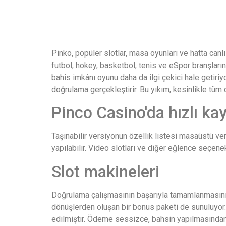
Pinko, popüler slotlar, masa oyunları ve hatta canl
futbol, ​​hokey, basketbol, ​​tenis ve eSpor branşlar
bahis imkânı oyunu daha da ilgi çekici hale getiriy
doğrulama gerçekleştirir. Bu yıkım, kesinlikle tüm d
Pinco Casino'da hızlı kay
Taşınabilir versiyonun özellik listesi masaüstü ve
yapılabilir. Video slotları ve diğer eğlence seçen
Slot makineleri
Doğrulama çalışmasının başarıyla tamamlanmasının
dönüşlerden oluşan bir bonus paketi de sunuluyor. Bu
edilmiştir. Ödeme sessizce, bahsin yapılmasından