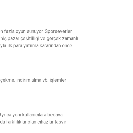
den fazla oyun sunuyor. Sporseverler
geniş pazar çeşitliliği ve gerçek zamanlı
la ilk para yatırma kararından önce
 çekme, indirim alma vb. işlemler
rıca yeni kullanıcılara bedava
 farklılıklar olan cihazlar tasvir