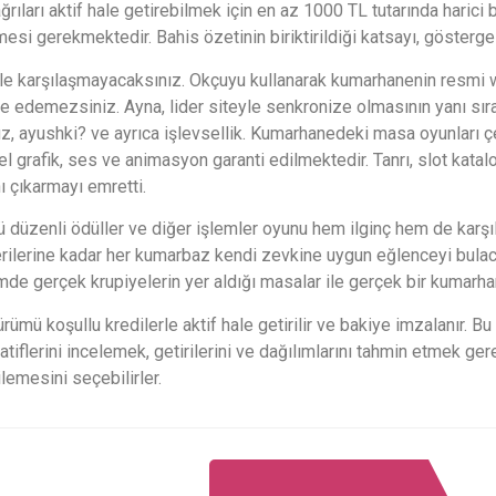
ğrıları aktif hale getirebilmek için en az 1000 TL tutarında haric
 gerekmektedir. Bahis özetinin biriktirildiği katsayı, göstergele
le karşılaşmayacaksınız. Okçuyu kullanarak kumarhanenin resmi 
de edemezsiniz. Ayna, lider siteyle senkronize olmasının yanı sır
uz, ayushki? ve ayrıca işlevsellik. Kumarhanedeki masa oyunları çeş
l grafik, ses ve animasyon garanti edilmektedir. Tanrı, slot kata
ı çıkarmayı emretti.
düzenli ödüller ve diğer işlemler oyunu hem ilginç hem de karşılık
rilerine kadar her kumarbaz kendi zevkine uygun eğlenceyi bulacakt
ölümde gerçek krupiyelerin yer aldığı masalar ile gerçek bir kumarh
mü koşullu kredilerle aktif hale getirilir ve bakiye imzalanır. Bu
atiflerini incelemek, getirilerini ve dağılımlarını tahmin etmek gere
lemesini seçebilirler.