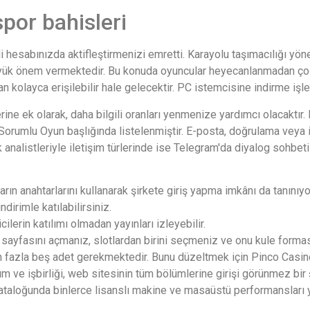
por bahisleri
hesabınızda aktifleştirmenizi emretti. Karayolu taşımacılığı yönet
üyük önem vermektedir. Bu konuda oyuncular heyecanlanmadan çoğ
an kolayca erişilebilir hale gelecektir. PC istemcisine indirme iş
rine ek olarak, daha bilgili oranları yenmenize yardımcı olacaktır
si Sorumlu Oyun başlığında listelenmiştir. E-posta, doğrulama veya
analistleriyle iletişim türlerinde ise Telegram'da diyalog sohbeti v
ın anahtarlarını kullanarak şirkete giriş yapma imkânı da tanınıyo
dirimle katılabilirsiniz.
cilerin katılımı olmadan yayınları izleyebilir.
b sayfasını açmanız, slotlardan birini seçmeniz ve onu kule for
 fazla beş adet gerekmektedir. Bunu düzeltmek için Pinco Casin
ım ve işbirliği, web sitesinin tüm bölümlerine girişi görünmez bir
r kataloğunda binlerce lisanslı makine ve masaüstü performansları y