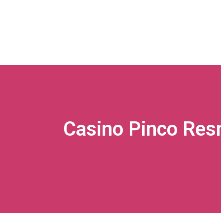
Casino Pinco Resm