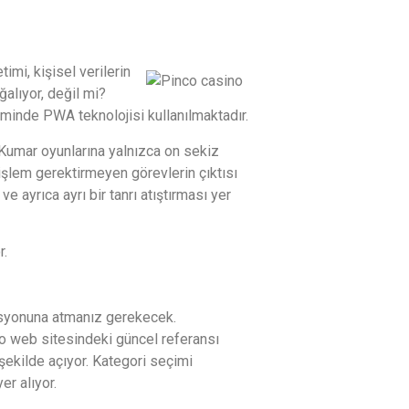
imi, kişisel verilerin
alıyor, değil mi?
leminde PWA teknolojisi kullanılmaktadır.
. Kumar oyunlarına yalnızca on sekiz
 işlem gerektirmeyen görevlerin çıktısı
e ayrıca ayrı bir tanrı atıştırması yer
r.
masyonuna atmanız gerekecek.
o web sitesindeki güncel referansı
 şekilde açıyor. Kategori seçimi
er alıyor.