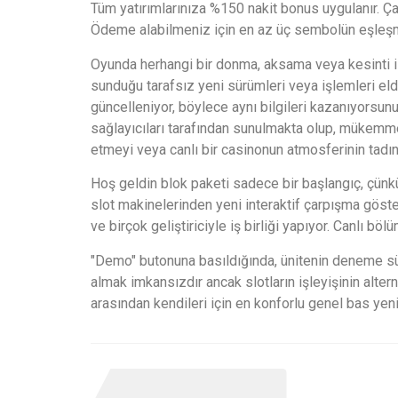
Tüm yatırımlarınıza %150 nakit bonus uygulanır. Ça
Ödeme alabilmeniz için en az üç sembolün eşleşmesi
Oyunda herhangi bir donma, aksama veya kesinti i
sunduğu tarafsız yeni sürümleri veya işlemleri el
güncelleniyor, böylece aynı bilgileri kazanıyorsun
sağlayıcıları tarafından sunulmakta olup, mükemme
etmeyi veya canlı bir casinonun atmosferinin tadın
Hoş geldin blok paketi sadece bir başlangıç, çünkü 
slot makinelerinden yeni interaktif çarpışma göste
ve birçok geliştiriciyle iş birliği yapıyor. Canlı b
"Demo" butonuna basıldığında, ünitenin deneme sürü
almak imkansızdır ancak slotların işleyişinin altern
arasından kendileri için en konforlu genel bas yeni