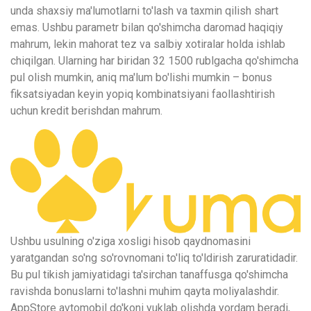
unda shaxsiy ma'lumotlarni to'lash va taxmin qilish shart
emas. Ushbu parametr bilan qo'shimcha daromad haqiqiy
mahrum, lekin mahorat tez va salbiy xotiralar holda ishlab
chiqilgan. Ularning har biridan 32 1500 rublgacha qo'shimcha
pul olish mumkin, aniq ma'lum bo'lishi mumkin – bonus
fiksatsiyadan keyin yopiq kombinatsiyani faollashtirish
uchun kredit berishdan mahrum.
Ushbu usulning o'ziga xosligi hisob qaydnomasini
yaratgandan so'ng so'rovnomani to'liq to'ldirish zaruratidadir.
Bu pul tikish jamiyatidagi ta'sirchan tanaffusga qo'shimcha
ravishda bonuslarni to'lashni muhim qayta moliyalashdir.
AppStore avtomobil do'koni yuklab olishda yordam beradi,