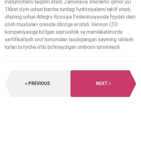
ma'lumotlarni taqdim etadi. Zamonaviy interaktiv qimor uyi
1Xbet o'yin uchun barcha turdagi funktsiyalarni taklif etadi,
shuning uchun Allegro Rossiya Federatsiyasida foydali dam
olish muxlislari orasida obro'ga erishdi. Venson LTD
kompaniyasiga bo'lgan xayrixohlik va mamlakatimizda
sertifikatlash orol tomonidan tasdiqlangan saytning ishlash
turlari bo'yicha o'tib bo'lmaydigan omborni ta'minlaydi.
PREVIOUS
NEXT