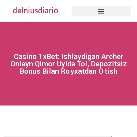
Casino 1xBet: Ishlaydigan Archer
Onlayn Qimor Uyida Tol, Depozitsiz
Bonus Bilan Ro'yxatdan O'tish