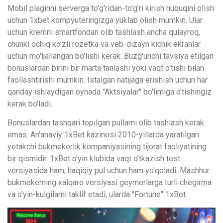
Mobil plaginni serverga to'g'ridan-to'g'ri kirish huquqini olish
uchun 1xbet kompyuteringizga yuklab olish mumkin. Ular
uchun kremni smartfondan olib tashlash ancha qulayroq,
chunki ochiq ko'zli rozetka va veb-dizayn kichik ekranlar
uchun mo'ljallangan bo'lishi kerak. Buzg'unchi tavsiya etilgan
bonuslardan birini bir marta tanlashi yoki vaqt o'tishi bilan
faollashtirishi mumkin. Istalgan natijaga erishish uchun har
qanday ishlaydigan oynada "Aktsiyalar" bo'limiga o'tishingiz
kerak bo'ladi.
Bonuslardan tashqari topilgan pullarni olib tashlash kerak
emas. An'anaviy 1xBet kazinosi 2010-yillarda yaratilgan
yetakchi bukmekerlik kompaniyasining tijorat faoliyatining
bir qismidir. 1xBet o'yin klubida vaqt o'tkazish test
versiyasida ham, haqiqiy pul uchun ham yo'qoladi. Mashhur
bukmekerning xalqaro versiyasi geymerlarga turli chegirma
va o'yin-kulgilarni taklif etadi, ularda "Fortune" 1xBet.