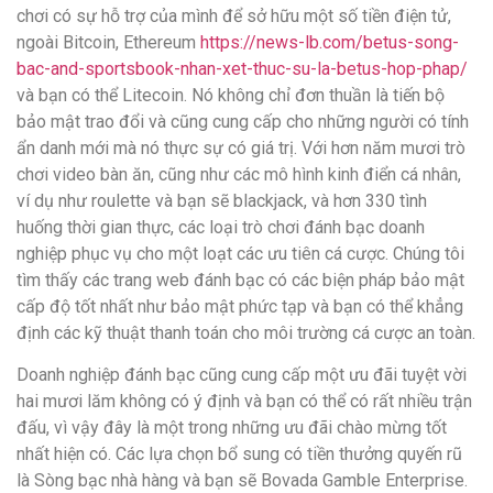
chơi có sự hỗ trợ của mình để sở hữu một số tiền điện tử,
ngoài Bitcoin, Ethereum
https://news-lb.com/betus-song-
bac-and-sportsbook-nhan-xet-thuc-su-la-betus-hop-phap/
và bạn có thể Litecoin. Nó không chỉ đơn thuần là tiến bộ
bảo mật trao đổi và cũng cung cấp cho những người có tính
ẩn danh mới mà nó thực sự có giá trị. Với hơn năm mươi trò
chơi video bàn ăn, cũng như các mô hình kinh điển cá nhân,
ví dụ như roulette và bạn sẽ blackjack, và hơn 330 tình
huống thời gian thực, các loại trò chơi đánh bạc doanh
nghiệp phục vụ cho một loạt các ưu tiên cá cược. Chúng tôi
tìm thấy các trang web đánh bạc có các biện pháp bảo mật
cấp độ tốt nhất như bảo mật phức tạp và bạn có thể khẳng
định các kỹ thuật thanh toán cho môi trường cá cược an toàn.
Doanh nghiệp đánh bạc cũng cung cấp một ưu đãi tuyệt vời
hai mươi lăm không có ý định và bạn có thể có rất nhiều trận
đấu, vì vậy đây là một trong những ưu đãi chào mừng tốt
nhất hiện có. Các lựa chọn bổ sung có tiền thưởng quyến rũ
là Sòng bạc nhà hàng và bạn sẽ Bovada Gamble Enterprise.