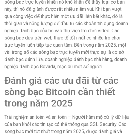
sòng bạc trực tuyến khiến nó khó khăn để thấy loại cơ bản
này, thì nó đã giành được rất nhiều niềm vui. Khi bạn vượt
qua công việc để thực hiện một ưu đãi liên kết khác, đó là
thời gian và năng lượng để đầu tư các khoản tín dụng doanh
nghiệp đánh bạc của họ vào thư viện trò chơi video. Các
sòng bạc dựa trên web thực tế tốt nhất có nhiều trò chơi
trực tuyến luôn tiếp tục quan tâm. Bên trong năm 2025, một
vài trong số các sòng bạc trực tuyến mới thực sự là cơ sở
đánh bạc đánh lửa, doanh nghiệp đánh bạc nhà hàng, doanh
nghiệp đánh bạc Bovada, mặc dù một số người.
Đánh giá các ưu đãi từ các
sòng bạc Bitcoin cần thiết
trong năm 2025
Trải nghiệm an toàn và an toàn – Người hâm mộ xử lý dữ liệu
của bạn khỏi các tin tặc có thể thông qua SSL Security. Các
sòng bạc mới tốt nhất trong năm 2025, được đánh giá và