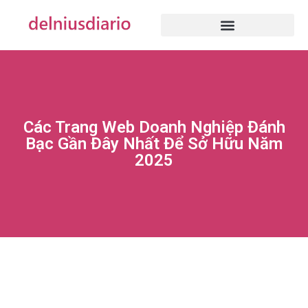
Các Trang Web Doanh Nghiệp Đánh
Bạc Gần Đây Nhất Để Sở Hữu Năm
2025