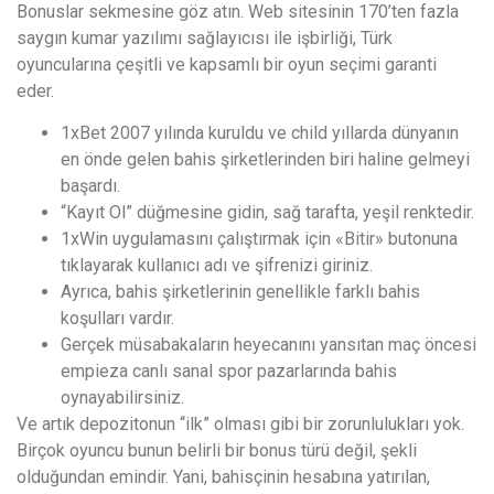
Bonuslar sekmesine göz atın. Web sitesinin 170’ten fazla
saygın kumar yazılımı sağlayıcısı ile işbirliği, Türk
oyuncularına çeşitli ve kapsamlı bir oyun seçimi garanti
eder.
1xBet 2007 yılında kuruldu ve child yıllarda dünyanın
en önde gelen bahis şirketlerinden biri haline gelmeyi
başardı.
“Kayıt Ol” düğmesine gidin, sağ tarafta, yeşil renktedir.
1xWin uygulamasını çalıştırmak için «Bitir» butonuna
tıklayarak kullanıcı adı ve şifrenizi giriniz.
Ayrıca, bahis şirketlerinin genellikle farklı bahis
koşulları vardır.
Gerçek müsabakaların heyecanını yansıtan maç öncesi
empieza canlı sanal spor pazarlarında bahis
oynayabilirsiniz.
Ve artık depozitonun “ilk” olması gibi bir zorunlulukları yok.
Birçok oyuncu bunun belirli bir bonus türü değil, şekli
olduğundan emindir. Yani, bahisçinin hesabına yatırılan,