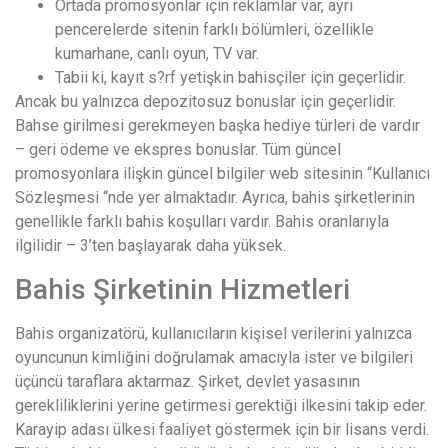
Ortada promosyonlar için reklamlar var, ayrı
pencerelerde sitenin farklı bölümleri, özellikle
kumarhane, canlı oyun, TV var.
Tabii ki, kayıt s?rf yetişkin bahisçiler için geçerlidir.
Ancak bu yalnızca depozitosuz bonuslar için geçerlidir.
Bahse girilmesi gerekmeyen başka hediye türleri de vardır
– geri ödeme ve ekspres bonuslar. Tüm güncel
promosyonlara ilişkin güncel bilgiler web sitesinin “Kullanıcı
Sözleşmesi “nde yer almaktadır. Ayrıca, bahis şirketlerinin
genellikle farklı bahis koşulları vardır. Bahis oranlarıyla
ilgilidir – 3’ten başlayarak daha yüksek.
Bahis Şirketinin Hizmetleri
Bahis organizatörü, kullanıcıların kişisel verilerini yalnızca
oyuncunun kimliğini doğrulamak amacıyla ister ve bilgileri
üçüncü taraflara aktarmaz. Şirket, devlet yasasının
gerekliliklerini yerine getirmesi gerektiği ilkesini takip eder.
Karayip adası ülkesi faaliyet göstermek için bir lisans verdi.