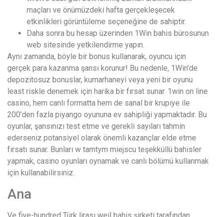
maçları ve önümüzdeki hafta gerçekleşecek
etkinlikleri görüntüleme seçeneğine de sahiptir.
Daha sonra bu hesap üzerinden 1Win bahis bürosunun
web sitesinde yetkilendirme yapın.
Aynı zamanda, böyle bir bonus kullanarak, oyuncu için
gerçek para kazanma şansı korunur! Bu nedenle, 1Win’de
depozitosuz bonuslar, kumarhaneyi veya yeni bir oyunu
least riskle denemek için harika bir fırsat sunar. 1win on line
casino, hem canlı formatta hem de sanal bir krupiye ile
200’den fazla piyango oyununa ev sahipliği yapmaktadır. Bu
oyunlar, şansınızı test etme ve gerekli sayıları tahmin
ederseniz potansiyel olarak önemli kazançlar elde etme
fırsatı sunar. Bunları w tamtym miejscu teşekküllü bahisler
yapmak, casino oyunları oynamak ve canlı bölümü kullanmak
için kullanabilirsiniz.
Ana
Ve five-hundred Türk lirası weil bahis şirketi tarafından