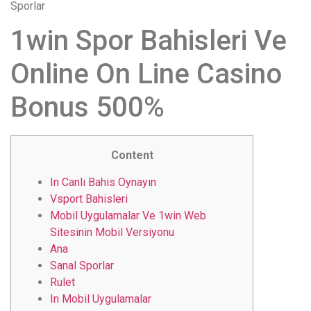
Sporlar
1win Spor Bahisleri Ve
Online On Line Casino
Bonus 500%
Content
In Canlı Bahis Oynayın
Vsport Bahisleri
Mobil Uygulamalar Ve 1win Web
Sitesinin Mobil Versiyonu
Ana
Sanal Sporlar
Rulet
In Mobil Uygulamalar