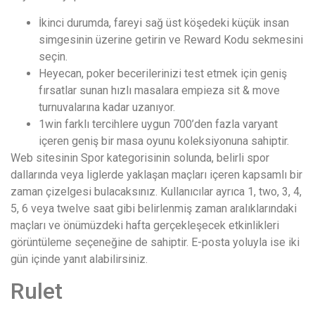
İkinci durumda, fareyi sağ üst köşedeki küçük insan
simgesinin üzerine getirin ve Reward Kodu sekmesini
seçin.
Heyecan, poker becerilerinizi test etmek için geniş
fırsatlar sunan hızlı masalara empieza sit & move
turnuvalarına kadar uzanıyor.
1win farklı tercihlere uygun 700’den fazla varyant
içeren geniş bir masa oyunu koleksiyonuna sahiptir.
Web sitesinin Spor kategorisinin solunda, belirli spor
dallarında veya liglerde yaklaşan maçları içeren kapsamlı bir
zaman çizelgesi bulacaksınız. Kullanıcılar ayrıca 1, two, 3, 4,
5, 6 veya twelve saat gibi belirlenmiş zaman aralıklarındaki
maçları ve önümüzdeki hafta gerçekleşecek etkinlikleri
görüntüleme seçeneğine de sahiptir. E-posta yoluyla ise iki
gün içinde yanıt alabilirsiniz.
Rulet