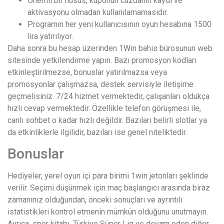
Önemli bir husus, kuponun cüzdanın kaydı ve
aktivasyonu olmadan kullanılamamasıdır.
Programın her yeni kullanıcısının oyun hesabına 1500
lira yatırılıyor.
Daha sonra bu hesap üzerinden 1Win bahis bürosunun web
sitesinde yetkilendirme yapın. Bazı promosyon kodları
etkinleştirilmezse, bonuslar yatırılmazsa veya
promosyonlar çalışmazsa, destek servisiyle iletişime
geçmelisiniz. 7/24 hizmet vermektedir, çalışanları oldukça
hızlı cevap vermektedir. Özellikle telefon görüşmesi ile,
canlı sohbet o kadar hızlı değildir. Bazıları belirli slotlar ya
da etkinliklerle ilgilidir, bazıları ise genel niteliktedir.
Bonuslar
Hediyeler, yerel oyun içi para birimi 1win jetonları şeklinde
verilir. Seçimi düşünmek için maç başlangıcı arasında biraz
zamanınız olduğundan, önceki sonuçları ve ayrıntılı
istatistikleri kontrol etmenin mümkün olduğunu unutmayın.
Ayrıca, spor kitabı, Türkiye Süper Lig ve devam eden diğer