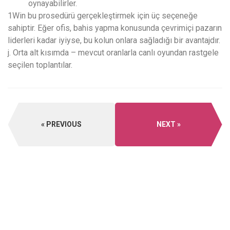
oynayabilirler.
1Win bu prosedürü gerçekleştirmek için üç seçeneğe
sahiptir. Eğer ofis, bahis yapma konusunda çevrimiçi pazarın
liderleri kadar iyiyse, bu kolun onlara sağladığı bir avantajdır.
j. Orta alt kısımda – mevcut oranlarla canlı oyundan rastgele
seçilen toplantılar.
PREVIOUS
NEXT