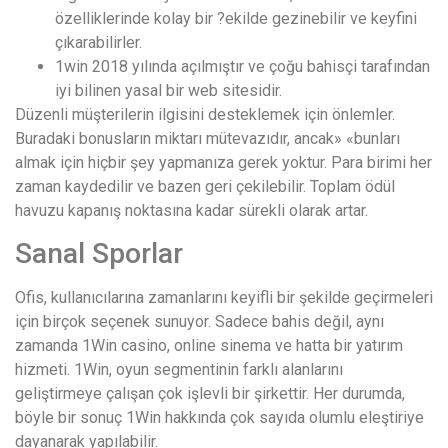
özelliklerinde kolay bir ?ekilde gezinebilir ve keyfini
çıkarabilirler.
1win 2018 yılında açılmıştır ve çoğu bahisçi tarafından
iyi bilinen yasal bir web sitesidir.
Düzenli müşterilerin ilgisini desteklemek için önlemler.
Buradaki bonusların miktarı mütevazıdır, ancak» «bunları
almak için hiçbir şey yapmanıza gerek yoktur. Para birimi her
zaman kaydedilir ve bazen geri çekilebilir. Toplam ödül
havuzu kapanış noktasına kadar sürekli olarak artar.
Sanal Sporlar
Ofis, kullanıcılarına zamanlarını keyifli bir şekilde geçirmeleri
için birçok seçenek sunuyor. Sadece bahis değil, aynı
zamanda 1Win casino, online sinema ve hatta bir yatırım
hizmeti. 1Win, oyun segmentinin farklı alanlarını
geliştirmeye çalışan çok işlevli bir şirkettir. Her durumda,
böyle bir sonuç 1Win hakkında çok sayıda olumlu eleştiriye
dayanarak yapılabilir.