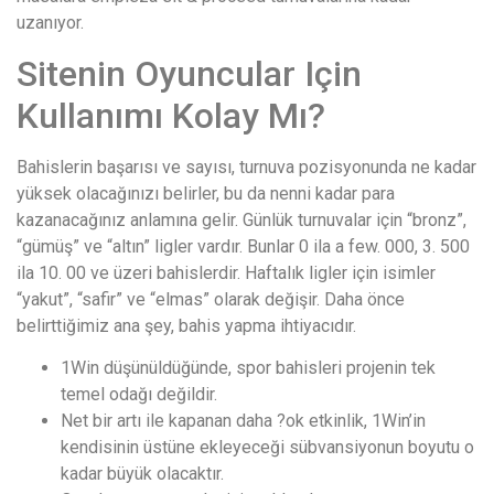
uzanıyor.
Sitenin Oyuncular Için
Kullanımı Kolay Mı?
Bahislerin başarısı ve sayısı, turnuva pozisyonunda ne kadar
yüksek olacağınızı belirler, bu da nenni kadar para
kazanacağınız anlamına gelir. Günlük turnuvalar için “bronz”,
“gümüş” ve “altın” ligler vardır. Bunlar 0 ila a few. 000, 3. 500
ila 10. 00 ve üzeri bahislerdir. Haftalık ligler için isimler
“yakut”, “safir” ve “elmas” olarak değişir. Daha önce
belirttiğimiz ana şey, bahis yapma ihtiyacıdır.
1Win düşünüldüğünde, spor bahisleri projenin tek
temel odağı değildir.
Net bir artı ile kapanan daha ?ok etkinlik, 1Win’in
kendisinin üstüne ekleyeceği sübvansiyonun boyutu o
kadar büyük olacaktır.