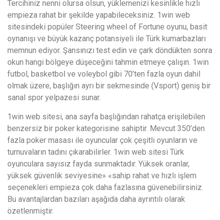
Tercihiniz nenni olursa olsun, yüklemenizi kesinlikle hızlı
empieza rahat bir şekilde yapabileceksiniz. 1win web
sitesindeki popüler Steering wheel of Fortune oyunu, basit
oynanışı ve büyük kazanç potansiyeli ile Türk kumarbazları
memnun ediyor. Şansınızı test edin ve çark döndükten sonra
okun hangi bölgeye düşeceğini tahmin etmeye çalışın. 1win
futbol, basketbol ve voleybol gibi 70’ten fazla oyun dahil
olmak üzere, başlığın ayrı bir sekmesinde (Vsport) geniş bir
sanal spor yelpazesi sunar.
1win web sitesi, ana sayfa başlığından rahatça erişilebilen
benzersiz bir poker kategorisine sahiptir. Mevcut 350’den
fazla poker masası ile oyuncular çok çeşitli oyunların ve
turnuvaların tadını çıkarabilirler. 1win web sitesi Türk
oyunculara sayısız fayda sunmaktadır. Yüksek oranlar,
yüksek güvenlik seviyesine» «sahip rahat ve hızlı işlem
seçenekleri empieza çok daha fazlasına güvenebilirsiniz.
Bu avantajlardan bazıları aşağıda daha ayrıntılı olarak
özetlenmiştir.