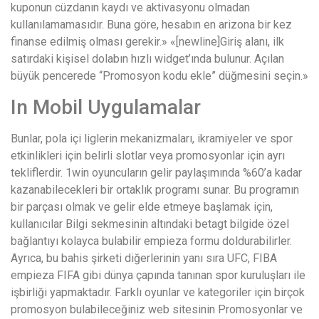
kuponun cüzdanın kaydı ve aktivasyonu olmadan
kullanılamamasıdır. Buna göre, hesabın en arizona bir kez
finanse edilmiş olması gerekir.» «[newline]Giriş alanı, ilk
satırdaki kişisel dolabın hızlı widget’ında bulunur. Açılan
büyük pencerede “Promosyon kodu ekle” düğmesini seçin.»
In Mobil Uygulamalar
Bunlar, pola içi liglerin mekanizmaları, ikramiyeler ve spor
etkinlikleri için belirli slotlar veya promosyonlar için ayrı
tekliflerdir. 1win oyuncuların gelir paylaşımında %60’a kadar
kazanabilecekleri bir ortaklık programı sunar. Bu programın
bir parçası olmak ve gelir elde etmeye başlamak için,
kullanıcılar Bilgi sekmesinin altındaki betagt bilgide özel
bağlantıyı kolayca bulabilir empieza formu doldurabilirler.
Ayrıca, bu bahis şirketi diğerlerinin yanı sıra UFС, FIBA
empieza FIFA gibi dünya çapında tanınan spor kuruluşları ile
işbirliği yapmaktadır. Farklı oyunlar ve kategoriler için birçok
promosyon bulabileceğiniz web sitesinin Promosyonlar ve