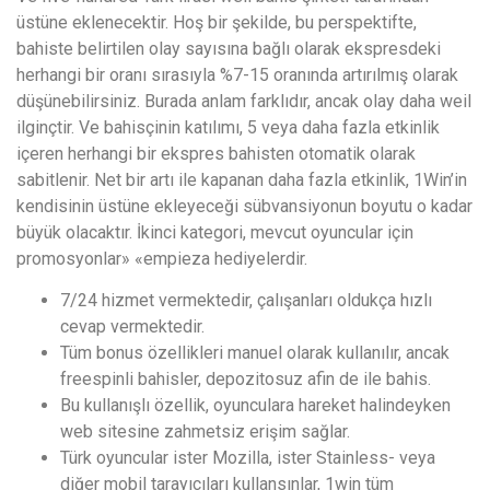
üstüne eklenecektir. Hoş bir şekilde, bu perspektifte,
bahiste belirtilen olay sayısına bağlı olarak ekspresdeki
herhangi bir oranı sırasıyla %7-15 oranında artırılmış olarak
düşünebilirsiniz. Burada anlam farklıdır, ancak olay daha weil
ilginçtir. Ve bahisçinin katılımı, 5 veya daha fazla etkinlik
içeren herhangi bir ekspres bahisten otomatik olarak
sabitlenir. Net bir artı ile kapanan daha fazla etkinlik, 1Win’in
kendisinin üstüne ekleyeceği sübvansiyonun boyutu o kadar
büyük olacaktır. İkinci kategori, mevcut oyuncular için
promosyonlar» «empieza hediyelerdir.
7/24 hizmet vermektedir, çalışanları oldukça hızlı
cevap vermektedir.
Tüm bonus özellikleri manuel olarak kullanılır, ancak
freespinli bahisler, depozitosuz afin de ile bahis.
Bu kullanışlı özellik, oyunculara hareket halindeyken
web sitesine zahmetsiz erişim sağlar.
Türk oyuncular ister Mozilla, ister Stainless- veya
diğer mobil tarayıcıları kullansınlar, 1win tüm