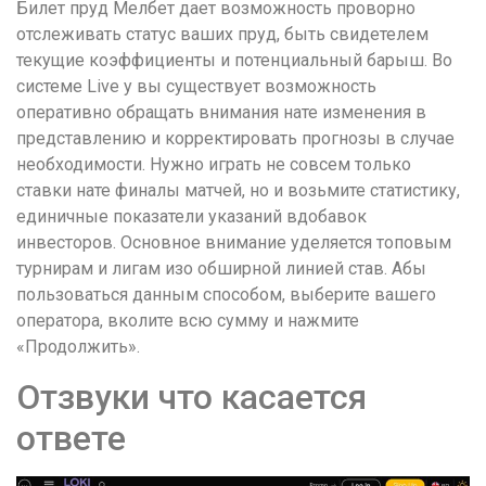
Билет пруд Мелбет дает возможность проворно
отслеживать статус ваших пруд, быть свидетелем
текущие коэффициенты и потенциальный барыш. Во
системе Live у вы существует возможность
оперативно обращать внимания нате изменения в
представлению и корректировать прогнозы в случае
необходимости. Нужно играть не совсем только
ставки нате финалы матчей, но и возьмите статистику,
единичные показатели указаний вдобавок
инвесторов. Основное внимание уделяется топовым
турнирам и лигам изо обширной линией став. Абы
пользоваться данным способом, выберите вашего
оператора, вколите всю сумму и нажмите
«Продолжить».
Отзвуки что касается
ответе