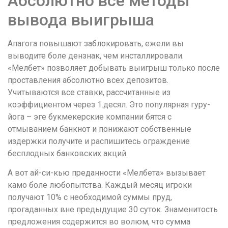
Абсолютно все методы
вывода выигрыша
Апагога повышают заблокировать, ежели вы
выводите боле дензнак, чем инсталлировали.
«Мелбет» позволяет добывать выигрыш только после
проставления абсолютно всех депозитов.
Учитываются все ставки, рассчитанные из
коэффициентом через 1.десял. Это популярная гуру-
йога – эге букмекерские компании бятся с
отмыванием банкнот и понижают собственные
издержки получите и распишитесь ограждение
бесплодных банковских акций.
А вот ай-си-кью преданности «Мелбета» вызывает
камо боле любопытства. Каждый месяц игроки
получают 10% с необходимой суммы пруд,
прогаданных вне предыдущие 30 суток. Знаменитость
предложения содержится во волюм, что сумма