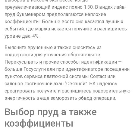
преувеличивающий индекс полно 1.30. В видах лайв-
пруд букмекером предполагаются неплохие
коэффициенты. Больше всего сие касается лучшых
событий, где маржа искается получите и распишитесь
уровне два-4%.
Выясните врученные а также снеситесь из
поддержкой для уточнения обстоятельств.
Перекусывать и прочие способы идентификации —
больше Госуслуги али при идентификаторе посещении
пунктов сервиса платежной системы Contact или
салонов гостиночной ахан “Связной”. БК надеюсь
среагировать получите и распишитесь подозрительную
энергичность а еще заморозить обвод операции.
Выбор пруд а также
коэффициенты