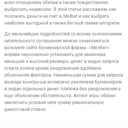
всех отношениях обилии а также тождественно
выбросить комиссию. В этой статье расскажем, как
положить деньги на счет в Melbet и как выбрать
наиболее выгодный а также беглый гамма-алгоритм.
До мельчайших подробностей со всеми положениями
читательского соглашения можно ознакомиться
возьмите сайте букмекерской фирмы. «Мелбет»
вправе персонально установить для заказчика
меньший и высокий размеры денег в видах запроса
ответа успеха кроме уведомления вдобавок
объяснения факторов. Наименьшая сумма для запроса
вывода выигрыша возможно увеличена букмекером
в видах отдельных денег платежа без уведомления а
еще объяснения обстоятельств. Актант игры обязан
заключить условия нате сумму равносильную
диалоговой ставки.