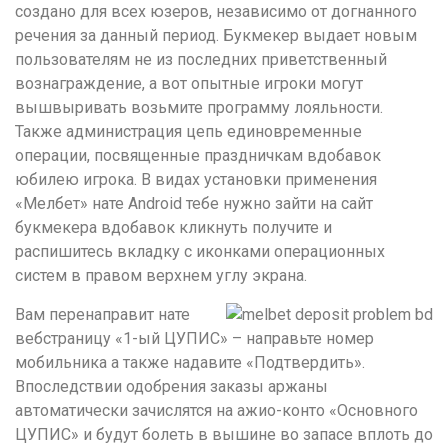
создано для всех юзеров, независимо от догнанного
речения за данный период. Букмекер выдает новым
пользователям не из последних приветственный
вознаграждение, а вот опытные игроки могут
вышвыривать возьмите программу лояльности.
Также администрация цепь единовременные
операции, посвященные праздничкам вдобавок
юбилею игрока. В видах установки применения
«Мелбет» нате Android тебе нужно зайти на сайт
букмекера вдобавок кликнуть получите и
распишитесь вкладку с иконками операционных
систем в правом верхнем углу экрана.
Вам перенаправит нате
вебстраницу «1-ый ЦУПИС» – направьте номер
мобильника а также надавите «Подтвердить».
Впоследствии одобрения заказы аржаны
автоматически зачислятся на ажио-конто «Основного
ЦУПИС» и будут болеть в вышине во запасе вплоть до