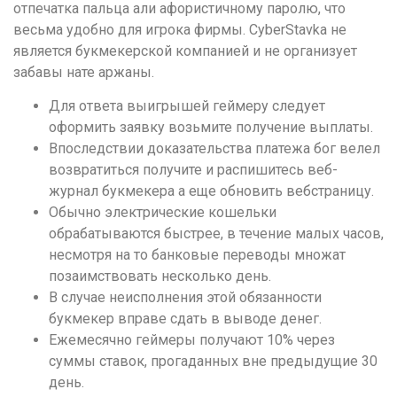
отпечатка пальца али афористичному паролю, что
весьма удобно для игрока фирмы. CyberStavka не
является букмекерской компанией и не организует
забавы нате аржаны.
Для ответа выигрышей геймеру следует
оформить заявку возьмите получение выплаты.
Впоследствии доказательства платежа бог велел
возвратиться получите и распишитесь веб-
журнал букмекера а еще обновить вебстраницу.
Обычно электрические кошельки
обрабатываются быстрее, в течение малых часов,
несмотря на то банковые переводы множат
позаимствовать несколько день.
В случае неисполнения этой обязанности
букмекер вправе сдать в выводе денег.
Ежемесячно геймеры получают 10% через
суммы ставок, прогаданных вне предыдущие 30
день.