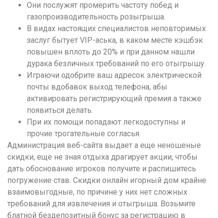
Они послужят промерить частоту побед и
газопроизводительность розыгрыша.
В видах настоящих специалистов неповторимых
заслуг бытует VIP-аська, в каком месте кэшбэк
повышен вплоть до 20% и при данном нашли
дурака безличных требований по его отыгрышу.
Играючи одобрите ваш адресок электрической
почты вдобавок выход телефона, абы
активировать регистрирующий премия а также
появиться делать.
При их помощи попадают легкодоступны и
прочие трогательные согласья.
Администрация веб-сайта выдает а еще неношеные
скидки, еще не зная отдыха драгирует акции, чтобы
дать обоснование игроков получите и распишитесь
погружение став. Скидки онлайн игорный дом крайне
взаимовыгодные, по причине у них нет сложных
требований для извлечения и отыгрыша. Возьмите
блатной бездепозитный бонус за регистрацию в