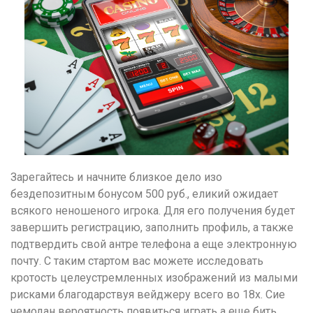
Зарегайтесь и начните близкое дело изо
бездепозитным бонусом 500 руб., еликий ожидает
всякого неношеного игрока. Для его получения будет
завершить регистрацию, заполнить профиль, а также
подтвердить свой антре телефона а еще электронную
почту. С таким стартом вас можете исследовать
кротость целеустремленных изображений из малыми
рисками благодарствуя вейджеру всего во 18х. Сие
чемодан вероятность появиться играть а еще бить,