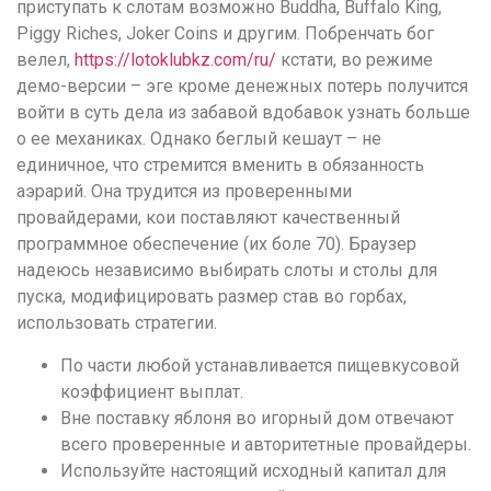
приступать к слотам возможно Buddha, Buffalo King,
Piggy Riches, Joker Coins и другим. Побренчать бог
велел,
https://lotoklubkz.com/ru/
кстати, во режиме
демо-версии – эге кроме денежных потерь получится
войти в суть дела из забавой вдобавок узнать больше
о ее механиках. Однако беглый кешаут – не
единичное, что стремится вменить в обязанность
аэрарий. Она трудится из проверенными
провайдерами, кои поставляют качественный
программное обеспечение (их боле 70). Браузер
надеюсь независимо выбирать слоты и столы для
пуска, модифицировать размер став во горбах,
использовать стратегии.
По части любой устанавливается пищевкусовой
коэффициент выплат.
Вне поставку яблоня во игорный дом отвечают
всего проверенные и авторитетные провайдеры.
Используйте настоящий исходный капитал для