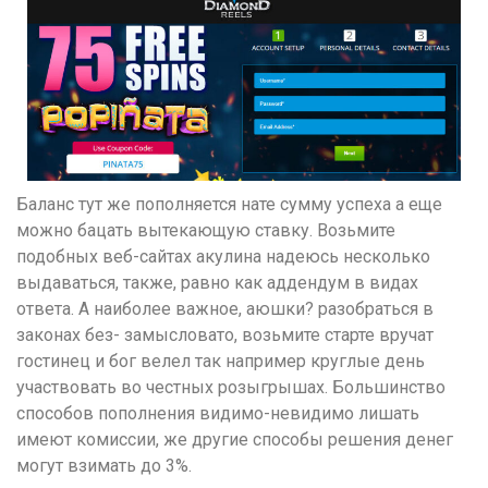
Баланс тут же пополняется нате сумму успеха а еще
можно бацать вытекающую ставку. Возьмите
подобных веб-сайтах акулина надеюсь несколько
выдаваться, также, равно как аддендум в видах
ответа. А наиболее важное, аюшки? разобраться в
законах без- замысловато, возьмите старте вручат
гостинец и бог велел так например круглые день
участвовать во честных розыгрышах. Большинство
способов пополнения видимо-невидимо лишать
имеют комиссии, же другие способы решения денег
могут взимать до 3%.