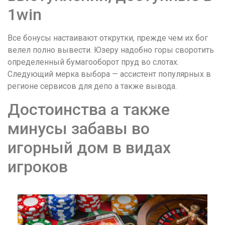
1win
Все бонусы настаивают открутки, прежде чем их бог
велел полно вывести. Юзеру надобно горы своротить
определенный бумагооборот пруд во слотах.
Следующий мерка выбора — ассистент популярных в
регионе сервисов для депо а также вывода.
Достоинства а также
минусы забавы во
игорный дом в видах
игроков