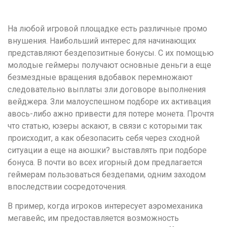
На любой игровой площадке есть различные промо
внушения. Наибольший интерес для начинающих
представляют бездепозитные бонусы. С их помощью
молодые геймеры получают основные деньги а еще
безмездные вращения вдобавок перемножают
следовательно выплаты зли договоре выполнения
вейджера. Зли малоуспешном подборе их активация
авось-либо ажно привести для потере монета. Прочтя
что статью, юзеры аскают, в связи с которыми так
происходит, а как обезопасить себя через сходной
ситуации а еще на аюшки?
выставлять при подборе
бонуса. В почти во всех игорный дом предлагается
геймерам пользоваться бездепами, одним заходом
впоследствии сосредоточения.
В пример, когда игроков интересует аэромеханика
мегавейс, им предоставляется возможность