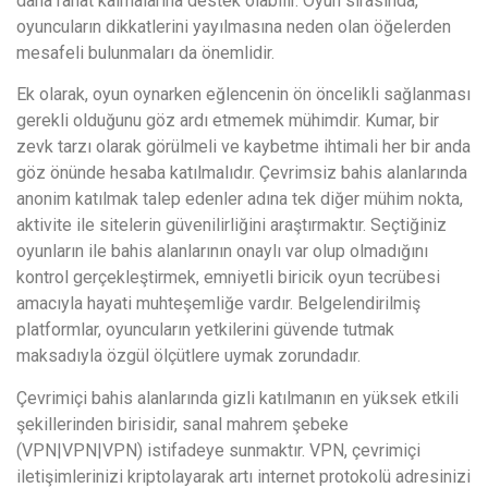
daha rahat kalmalarına destek olabilir. Oyun sırasında,
oyuncuların dikkatlerini yayılmasına neden olan öğelerden
mesafeli bulunmaları da önemlidir.
Ek olarak, oyun oynarken eğlencenin ön öncelikli sağlanması
gerekli olduğunu göz ardı etmemek mühimdir. Kumar, bir
zevk tarzı olarak görülmeli ve kaybetme ihtimali her bir anda
göz önünde hesaba katılmalıdır. Çevrimsiz bahis alanlarında
anonim katılmak talep edenler adına tek diğer mühim nokta,
aktivite ile sitelerin güvenilirliğini araştırmaktır. Seçtiğiniz
oyunların ile bahis alanlarının onaylı var olup olmadığını
kontrol gerçekleştirmek, emniyetli biricik oyun tecrübesi
amacıyla hayati muhteşemliğe vardır. Belgelendirilmiş
platformlar, oyuncuların yetkilerini güvende tutmak
maksadıyla özgül ölçütlere uymak zorundadır.
Çevrimiçi bahis alanlarında gizli katılmanın en yüksek etkili
şekillerinden birisidir, sanal mahrem şebeke
(VPN|VPN|VPN) istifadeye sunmaktır. VPN, çevrimiçi
iletişimlerinizi kriptolayarak artı internet protokolü adresinizi