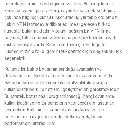
örterek çevrimiçi özel bilgilerinizi artırır. Bu hangi kumar
alanında oynadığınız ve hangi oyunları seçmek seçtiğiniz
şeklinde bilgiler, üçüncü kişiler aracılığıyla takip edilemez.
Lakin, VPN istifadeyle dikkat edilmesi gereken birkaç
hususlar bulunmaktadır. Nitekim, sağlam bir VPN firma
seçmek, bilgi korumanızı korumak perspektifinden hayati
muhteşemliğe vardır. Bitcoin ile farklı şifreli değerler,
işlemlerinizin özel bilgilerini yükseltmek için olağanüstü tek
seçenektir.
Kullanıcılar, bahis botlarının sunduğu avantajları ve
dezavantajları dikkate alarak, bilinçli bir karar vermelidir.
Bahis botlarının etkili bir şekilde kullanılabilmesi için,
kullanıcıların belirli bir strateji geliştirmeleri gerekmektedir.
Bu strateji, botun nasıl programlanacağı, hangi oyunlarda
kullanılacağı ve ne tür bahislerin yapılacağı gibi unsurları
içermelidir. Kullanıcılar, kendi oyun tarzlarına ve risk
toleranslarına uygun bir strateji belirleyerek, botun
performansını artırabilirler.