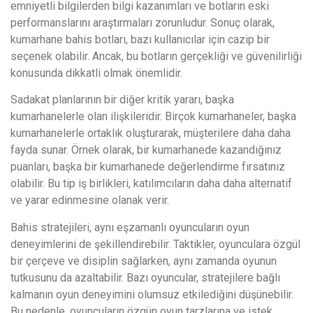
emniyetli bilgilerden bilgi kazanımları ve botların eski
performanslarını araştırmaları zorunludur. Sonuç olarak,
kumarhane bahis botları, bazı kullanıcılar için cazip bir
seçenek olabilir. Ancak, bu botların gerçekliği ve güvenilirliği
konusunda dikkatli olmak önemlidir.
Sadakat planlarının bir diğer kritik yararı, başka
kumarhanelerle olan ilişkileridir. Birçok kumarhaneler, başka
kumarhanelerle ortaklık oluşturarak, müşterilere daha daha
fayda sunar. Örnek olarak, bir kumarhanede kazandığınız
puanları, başka bir kumarhanede değerlendirme fırsatınız
olabilir. Bu tip iş birlikleri, katılımcıların daha daha alternatif
ve yarar edinmesine olanak verir.
Bahis stratejileri, aynı eşzamanlı oyuncuların oyun
deneyimlerini de şekillendirebilir. Taktikler, oyunculara özgül
bir çerçeve ve disiplin sağlarken, aynı zamanda oyunun
tutkusunu da azaltabilir. Bazı oyuncular, stratejilere bağlı
kalmanın oyun deneyimini olumsuz etkilediğini düşünebilir.
Bu nedenle, oyuncuların özgün oyun tarzlarına ve istek