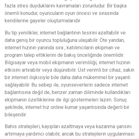
fazla stres duyduklarını kavramaları zorunludur. Bir başka
önemli konudur, oyuncuların oyun öncesi ve sırasında
kendilerine gayeler oluşturmalarıdır.
Bu tip yenilikler, internet bağlantının tesirini azaltabilir ve
daha geniş bir oyuncu topluluğuna ulaşabilir. Öte yandan,
internet hızının yanında sıra , katılımcıların ekipman ve
program talep ettiklerini de bakış önceliğinde önemlidir.
Bilgisayar veya mobil ekipmanın verimliliği, internet hızının
etkisini artırabilir veya düşürebilir. Üst verimli bir cihaz, sakin
bir internet ilişkisiyle bile daha daha mükemmel bir yaşantı
sağlayabilir. Bu sebep ile, oyunseverlerin sadece internet
bağlantısına değil de, benzer zaman diliminde kullandıkları
ekipmanın özelliklerine de ilgi göstermeleri lazım. Sonuç
şeklinde, internet hız online kumar yaşantısında değerli bir
bileşendir.
Bahis stratejileri, kayıpları azaltmaya veya kazanma şansını
artırmaya yardımcı olabilir, ancak bu stratejilerin uygulanması