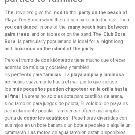
The
revelers give the
nod to
the
party on the beach of
Playa d’en Bossa when the red sun sinks into the sea.
Then
you can dance
in one of the
many beach bars between
palm trees
and on tables or on the sand.
The
Club Bora
Bora
is particularly popular and is ideal for a
night
long
and
luxurious on the island of the party.
Pero el tramo de dos kilómetros tiene mucho que ofrecer
además de música y cócteles y también
es
perfecto
para
familias
. La
playa amplia y luminosa
se
inclina suavemente hacia el mar, por lo que incluso
los
más pequeños pueden chapotear en la orilla hasta
el final
. La arena no solo es apta para castillos de arena,
sino también para juegos de pelota; El voleibol de playa es
particularmente popular. También se ofrece una amplia
gama de
deportes acuáticos
. Pase horas divertidas con
sus hijos en un bote banana o un bote a pedales o alquile un
catamarán. Las motos de agua también están disponibles