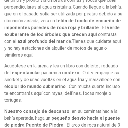
de pinos y pronto vislumbrarás colinas y rocas que caen
perpendiculares al agua cristalina. Cuando llegue a la bahía,
que en el pasado solía ser utilizada por piratas debido a su
ubicación aislada, verá un
telón de fondo de ensueño de
imponentes paredes de roca roja y brillante
. El
verde
exuberante de los árboles que crecen aquí
contrasta
con el
azul profundo del mar
de.Tienes que cuidarte aquí
y no hay estaciones de alquiler de motos de agua o
similares aquí.
Acuéstese en la arena y lea un libro con deleite , rodeado
del
espectacular
panorama
costero
. O desempaque su
snorkel y dé unas vueltas en el agua fría y maravíllese con
el
colorido mundo submarino
. Con mucha suerte incluso
te encontrarás aquí con rayas, delfines, focas monje o
tortugas.
Nuestro consejo de descanso:
en su caminata hacia la
bahía apartada, haga un
pequeño desvío hacia el puente
de piedra Puente de Piedra
. El arco de roca natural de 3