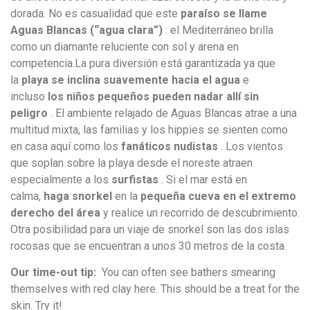
dorada. No es casualidad que este
paraíso se llame
Aguas Blancas (“agua clara”)
: el Mediterráneo brilla
como un diamante reluciente con sol y arena en
competencia.La pura diversión está garantizada ya que
la
playa se inclina suavemente hacia el agua
e
incluso
los niños pequeños pueden nadar allí sin
peligro
. El ambiente relajado de Aguas Blancas atrae a una
multitud mixta, las familias y los hippies se sienten como
en casa aquí como los
fanáticos nudistas
. Los vientos
que soplan sobre la playa desde el noreste atraen
especialmente a los
surfistas
. Si el mar está en
calma,
haga snorkel
en la
pequeña cueva en el extremo
derecho del área
y realice un recorrido de descubrimiento.
Otra posibilidad para un viaje de snorkel son las dos islas
rocosas que se encuentran a unos 30 metros de la costa.
Our time-out tip:
You can often see bathers smearing
themselves with red clay here.
This should be a treat for the
skin.
Try it!