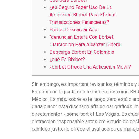
¿es Seguro Fazer Uso De La
Aplicación Bbrbet Para Efetuar
Transacciones Financieras?
Bbrbet Descargar App
“denuncian Estafa Con Bbrbet,
Distraccion Para Alcanzar Dinero
Descarga Bbrbet En Colombia
¿qué Es Bbrbet?
¿bbrbet Ofrece Una Aplicación Móvil?
Sin embargo, es important revisar los términos y 
Esto es one la punta delete iceberg de como BBR
México. Es más, sobre este luogo zero está claro
Cada placer está diseñado afin de dar gráficos i
directamente» «some sort of Las Vegas. Es crucia
distraccion responsable antes em virtude de deci
cabildeo justo, no ofrece el aval acerca de mane