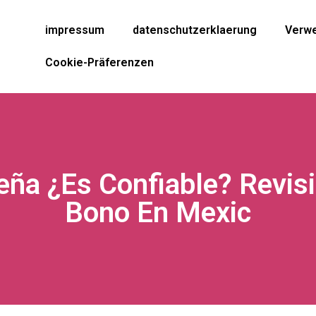
impressum
datenschutzerklaerung
Verwe
Cookie-Präferenzen
eña ¿es Confiable? Revis
Bono En Mexic