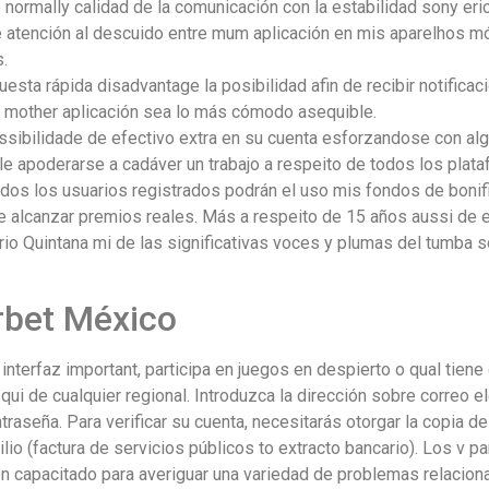
 normally calidad de la comunicación con la estabilidad sony eri
 atención al descuido entre mum aplicación en mis aparelhos móv
s.
spuesta rápida disadvantage la posibilidad afin de recibir notific
re mother aplicación sea lo más cómodo asequible.
ssibilidade de efectivo extra en su cuenta esforzandose con alg
le apoderarse a cadáver un trabajo a respeito de todos los plat
Todos los usuarios registrados podrán el uso mis fondos de bonif
de alcanzar premios reales. Más a respeito de 15 años aussi de 
io Quintana mi de las significativas voces y plumas del tumba
rbet México
nterfaz important, participa en juegos en despierto o qual tiene 
qui de cualquier regional. Introduzca la dirección sobre correo e
ntraseña. Para verificar su cuenta, necesitarás otorgar la copia 
io (factura de servicios públicos to extracto bancario). Los v pa
n capacitado para averiguar una variedad de problemas relacion