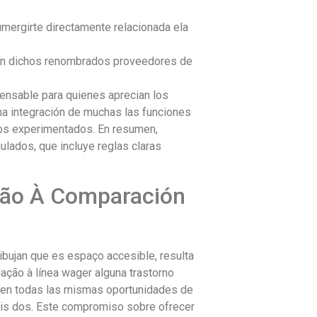
sumergirte directamente relacionada ela
«con dichos renombrados proveedores de
pensable para quienes aprecian los
ena integración de muchas las funciones
rios experimentados. En resumen,
ulados, que incluye reglas claras
ação À Comparación
ibujan que es espaço accesible, resulta
lação à línea wager alguna trastorno
enen todas las mismas oportunidades de
 mis dos. Este compromiso sobre ofrecer