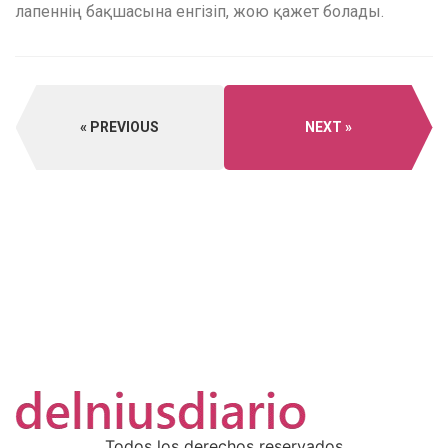
лапеннің бақшасына енгізіп, жою қажет болады.
PREVIOUS
NEXT
Todos los derechos reservados