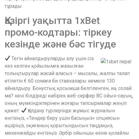
тұрады.
Қазіргі уақытта 1xBet
промо-кодтары: тіркеу
кезінде және бәс тігуде
Тегін айналдыруларды алу үшін сіз
кез келген қойылымға жазылған
толықтырулар жасай аласыз – мысалы, жалпы талап
етілетін € 60 сомаға би ставкалары немесе 130
айналдыру. Бонустық қосымша белгіленген, иә, солай
ма? нені білдіреді көбірек веб-серфер BC ойын-сауық,
оның мүмкіндіктерінен жоғары тапсырмалар жеңіп
қажет.
Қолдану түрлерінде жұмыс журналын
енгізіңіз, «Тендер беру үшін басыңыз» опциясын
өшіріңіз, оқиғаның қорытындысын таңдаңыз,
мекенжайды енгізіңіз. Әрбір ойыншы өзіне қолайлы