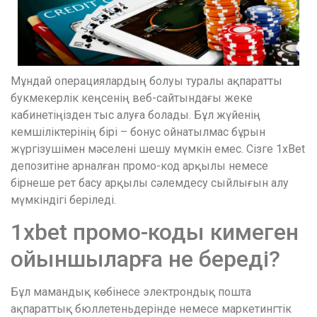
Мұндай операциялардың болуы туралы ақпаратты
букмекерлік кеңсенің веб-сайтындағы жеке
кабинетіңізден тыс алуға болады. Бұл жүйенің
кемшіліктерінің бірі – бонус ойнатылмас бұрын
жүргізушімен мәселені шешу мүмкін емес. Сізге 1xBet
депозитіне арналған промо-код арқылы немесе
бірнеше рет басу арқылы сәлемдесу сыйлығын алу
мүмкіндігі беріледі.
1xbet промо-коды кимеген
ойыншыларға не береді?
Бұл мамандық көбінесе электрондық пошта
ақпараттық бюллетеньдерінде немесе маркетингтік