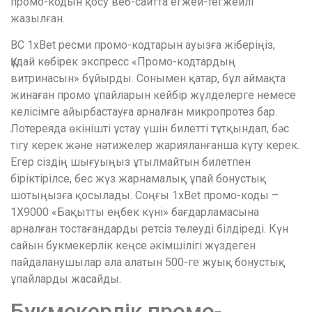
промо-кодын қосу веб-сайтта егжей-тегжейлі
жазылған.
BC 1xBet ресми промо-кодтарын ауызға жіберіңіз,
Құдай көбірек экспресс «Промо-кодтардың
витринасын» бұйырды. Сонымен қатар, бұл аймақта
жинаған промо ұпайларын кейбір жүлделерге немесе
келісімге айырбастауға арналған микропротез бар.
Лотереяда өкінішті ұстау үшін билетті тұтқындап, бәс
тігу керек және нәтижелер жарияланғанша күту керек.
Егер сіздің шығуыңыз ұтылмайтын билетпен
біріктірілсе, бес жүз жарнамалық ұпай бонустық
шотыңызға қосылады. Соңғы 1xBet промо-коды –
1X9000 «Бақытты еңбек күні» бағдарламасына
арналған тостағандарды ретсіз төлеуді білдіреді. Күн
сайын букмекерлік кеңсе әкімшілігі жүздеген
пайдаланушылар ала алатын 500-ге жуық бонустық
ұпайларды жасайды.
Букмекерлік промо-