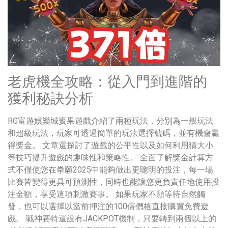
老虎機全攻略：從入門到進階的
獲利秘訣分析
RG富遊娛樂城賓果遊戲介紹了兩種玩法，分別為一般玩法
和超級玩法，玩家可透過簡單的玩法選擇號碼，並有機會贏
得獎金。 文章還探討了遊戲的公平性以及如何利用猜大小
等技巧提升遊戲的趣味性和策略性。 全面了解獎金計算方
式不僅使您在拳願2025中能夠做出更聰明的投注，每一場
比賽皆變得更具可預測性，同時也能讓您更負責任地使用投
注金額，享受這項刺激賽事。 如果玩家不願等待自然觸
發，也可以選擇以當前押注的100倍價格直接購買免費遊
戲。 戰神賽特還設有JACKPOT機制，只要轉到兩個以上的