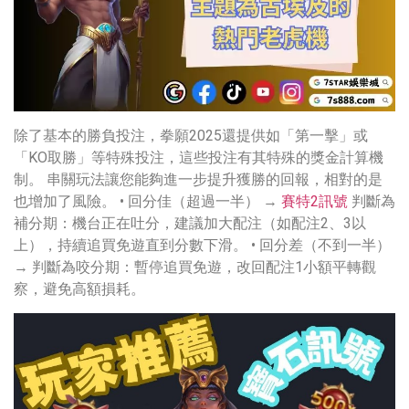
除了基本的勝負投注，拳願2025還提供如「第一擊」或
「KO取勝」等特殊投注，這些投注有其特殊的獎金計算機
制。 串關玩法讓您能夠進一步提升獲勝的回報，相對的是
也增加了風險。 • 回分佳（超過一半） →
賽特2訊號
判斷為
補分期：機台正在吐分，建議加大配注（如配注2、3以
上），持續追買免遊直到分數下滑。 • 回分差（不到一半）
→ 判斷為咬分期：暫停追買免遊，改回配注1小額平轉觀
察，避免高額損耗。