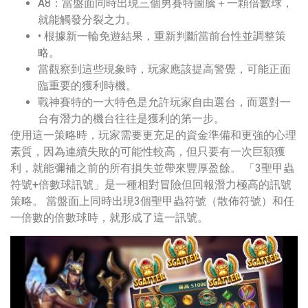
A8：當盤面同時出現三個男賽特圖騰＋一顆倍數球，
就能觸發分裂之力。
• 根據新一輪免遊結果，重新判斷當前台性並調整策
略。
當觀察到這些現象時，玩家應該提高警覺，可能正面
臨重要的獲利時機。
戰神賽特的一大特色是允許玩家自由選台，而選對一
台有潛力的機台往往是獲利的第一步。
使用這一策略時，玩家需要更充足的資金準備和更強的心理
素質，因為連續失敗的可能性較高，但只要有一次巨額獲
利，就能彌補之前的所有損失並帶來豐厚盈餘。 「3聖甲蟲
符號+倍數球訊號」是一種相對冒險但回報潛力極高的訊號
策略。 當盤面上同時出現3個聖甲蟲符號（散佈符號）和任
一倍數的倍數球時，就形成了這一訊號。