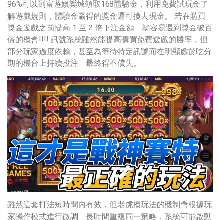
96%可以到富遊娛樂城領取168體驗金，利用免費試玩金了
解遊戲規則，體驗金贏得的獎金還可換去現金。 若在購買
獎金遊戲之前提高 1 至 2 倍下注金額，就容易遇到獎金破百
倍的機會!!!! 訊號系統雖然能提高購買免費遊戲的勝率，但
部分玩家過度依賴，甚至為等待特定訊號而在明顯處於吃分
期的機台上持續投注，最終得不償失。
雖然這套打法短時間內有效，但老虎機玩法的機制會根據玩
家操作模式進行微調，長時間重複同一策略，系統可能啟動