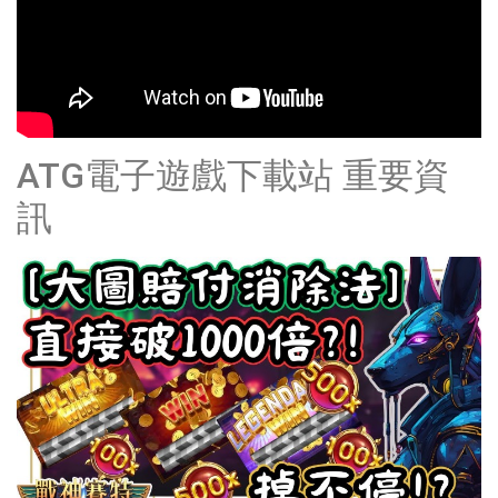
ATG電子遊戲下載站 重要資
訊