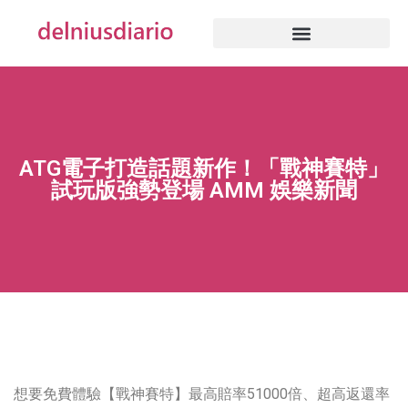
ATG電子打造話題新作！「戰神賽特」
試玩版強勢登場 AMM 娛樂新聞
想要免費體驗【戰神賽特】最高賠率51000倍、超高返還率