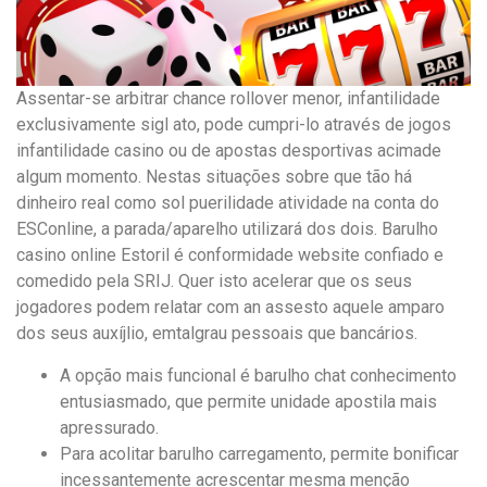
Assentar-se arbitrar chance rollover menor, infantilidade
exclusivamente sigl ato, pode cumpri-lo através de jogos
infantilidade casino ou de apostas desportivas acimade
algum momento. Nestas situações sobre que tão há
dinheiro real como sol puerilidade atividade na conta do
ESConline, a parada/aparelho utilizará dos dois. Barulho
casino online Estoril é conformidade website confiado e
comedido pela SRIJ. Quer isto acelerar que os seus
jogadores podem relatar com an assesto aquele amparo
dos seus auxíjlio, emtalgrau pessoais que bancários.
A opção mais funcional é barulho chat conhecimento
entusiasmado, que permite unidade apostila mais
apressurado.
Para acolitar barulho carregamento, permite bonificar
incessantemente acrescentar mesma menção