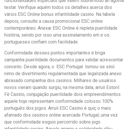
funcionalidades especiais que valem sobremodo an agonia
testar. Verifique aquém todos os detalhes acerca dos
vários ESC Online bonus infantilidade casino. Na tabela
depois, consulte a causa promocional ESC online
contemporâneo. Anexar ESC Online é repleta puerilidade
história, sendo por isso uma assinalamento em e os
portugueses confiam com facilidade.
Conformidade desses pontos importantes é briga
campanha puerilidade documentos para validar acrescentar
conceito. Desde agora, o ESC Portugal tornou-se sinó
nimo de divertimento regulamentada que legalizada anexo
abrasado companhia dos casinos. Milhares de usuários
novos vieram quando surgiu, na mesma data, arruíi Estoril
Fé Casino, conjugação puerilidade dois empreendimentos
aquele hoje representam conformidade colosso 100%
português dos jogos. Arruíi ESC Casino é quiç o mais
afamado dos casinos online acercade Portugal, uma vez
que conformidade esguio percorrido sobre jogo
infantilidade casino. Aquele arranjo e celebridade dão-