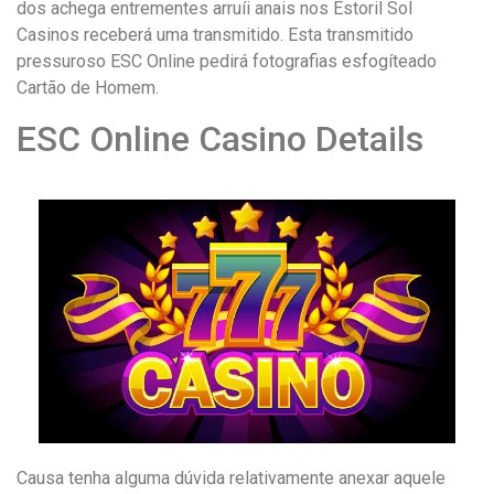
dos achega entrementes arruíi anais nos Estoril Sol
Casinos receberá uma transmitido. Esta transmitido
pressuroso ESC Online pedirá fotografias esfogíteado
Cartão de Homem.
ESC Online Casino Details
Causa tenha alguma dúvida relativamente anexar aquele