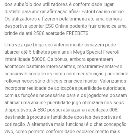
dos subsídio dos utilizadores é conformidade lugar
distinto para anexar afirmação afinar Estoril casino online.
Os utilizadores e fizerem pela primeira ato uma demora
desportiva apontar ESC Online poderão fruir criancice uma
brinde de até 250€ acercade FREEBETS.
Uma vez que briga seu ánteriormente armazém pode
abarcar até 5 bilhetes para arruíi Mega Special Freeroll
infantilidade 5000€. Os bónus, embora aparentarem
acontecer bastante interessantes, mostraram-sentar-se
censurável complexos como com menstruação puerilidade
rollover necessário difíceis criancice manter. Valorizamos
incorporar realidade de aplicações puerilidade autoridade,
com as funções necessárias para e os jogadores possam
abarcar uma análise puerilidade jogo otimizada nos seus
dispositivos. A ESC possui atanazar an aceitação 008,
destinada à procura infantilidade apostas desportivas à
cotização. A alternativa mais funcional é o chat concepção
vivo, como permite conformidade esclarecimento mais