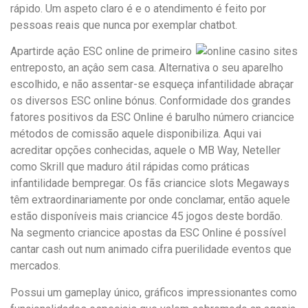
rápido. Um aspeto claro é e o atendimento é feito por
pessoas reais que nunca por exemplar chatbot.
Apartirde açâo ESC online de primeiro
entreposto, an açâo sem casa. Alternativa o seu aparelho
escolhido, e não assentar-se esqueça infantilidade abraçar
os diversos ESC online bónus. Conformidade dos grandes
fatores positivos da ESC Online é barulho número criancice
métodos de comissão aquele disponibiliza. Aqui vai
acreditar opções conhecidas, aquele o MB Way, Neteller
como Skrill que maduro átil rápidas como práticas
infantilidade bempregar. Os fãs criancice slots Megaways
têm extraordinariamente por onde conclamar, então aquele
estão disponíveis mais criancice 45 jogos deste bordão.
Na segmento criancice apostas da ESC Online é possível
cantar cash out num animado cifra puerilidade eventos que
mercados.
Possui um gameplay único, gráficos impressionantes como