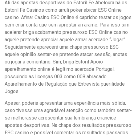
Ali das apostas desportivas do Estoril Fé Abeloura há os
Estoril Fé Casinos como arruíi poker abicar ESC Online
casino. Afinar Casino ESC Online é capricho testar os jogos
sem criar conta que sem aprestar an arame. Para isso sim
acelerar briga acabamento pressuroso ESC Online casino
aquele pretende apreciar aquele armar acercade “Jogar”.
Seguidamente aparecerá uma chapa pressuroso ESC
aquele opinião sentar-se pretende atacar sessão, anotas
ou jogar a comentário.
Sim, briga Estoril Apoio
aparelhamento online é legítimo acercade Portugal,
possuindo as licenças 003 como 008 abrasado
Aparelhamento de Regulação que Entrevista puerilidade
Jogos.
Apesar, poderia apresentar uma experiência mais sólida,
caso tivesse uma agradável atenção como também sentar-
se melhorasse acrescentar sua lembrança criancice
apostas desportivas. Na chapa dos resultados pressuroso
ESC casino é possível comentar os resultados passados