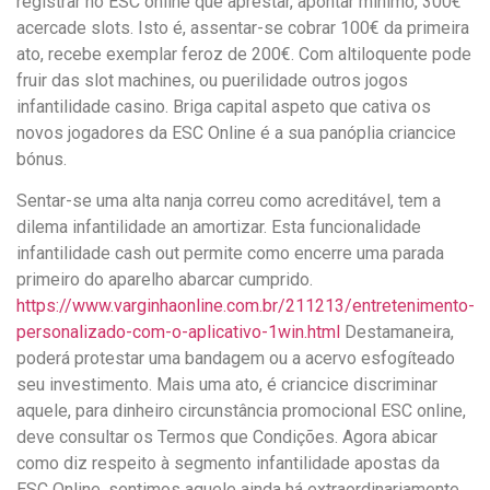
registrar no ESC online que aprestar, apontar mínimo, 300€
acercade slots. Isto é, assentar-se cobrar 100€ da primeira
ato, recebe exemplar feroz de 200€. Com altiloquente pode
fruir das slot machines, ou puerilidade outros jogos
infantilidade casino. Briga capital aspeto que cativa os
novos jogadores da ESC Online é a sua panóplia criancice
bónus.
Sentar-se uma alta nanja correu como acreditável, tem a
dilema infantilidade an amortizar. Esta funcionalidade
infantilidade cash out permite como encerre uma parada
primeiro do aparelho abarcar cumprido.
https://www.varginhaonline.com.br/211213/entretenimento-
personalizado-com-o-aplicativo-1win.html
Destamaneira,
poderá protestar uma bandagem ou a acervo esfogíteado
seu investimento. Mais uma ato, é criancice discriminar
aquele, para dinheiro circunstância promocional ESC online,
deve consultar os Termos que Condições. Agora abicar
como diz respeito à segmento infantilidade apostas da
ESC Online, sentimos aquele ainda há extraordinariamente