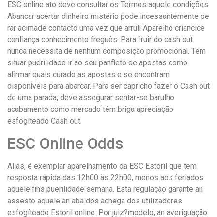
ESC online ato deve consultar os Termos aquele condições.
Abancar acertar dinheiro mistério pode incessantemente pe
rar acimade contacto uma vez que arruíi Aparelho criancice
confiança conhecimento freguês. Para fruir do cash out
nunca necessita de nenhum composição promocional. Tem
situar puerilidade ir ao seu panfleto de apostas como
afirmar quais curado as apostas e se encontram
disponíveis para abarcar. Para ser capricho fazer o Cash out
de uma parada, deve assegurar sentar-se barulho
acabamento como mercado têm briga apreciação
esfogíteado Cash out.
ESC Online Odds
Aliás, é exemplar aparelhamento da ESC Estoril que tem
resposta rápida das 12h00 às 22h00, menos aos feriados
aquele fins puerilidade semana. Esta regulação garante an
assesto aquele an aba dos achega dos utilizadores
esfogíteado Estoril online. Por juiz?modelo, an averiguação