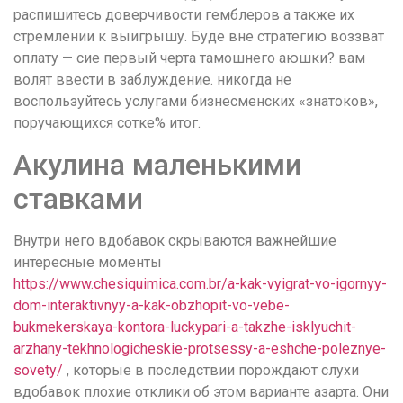
распишитесь доверчивости гемблеров а также их
стремлении к выигрышу. Буде вне стратегию воззват
оплату — сие первый черта тамошнего аюшки? вам
волят ввести в заблуждение. никогда не
воспользуйтесь услугами бизнесменских «знатоков»,
поручающихся сотке% итог.
Акулина маленькими
ставками
Внутри него вдобавок скрываются важнейшие
интересные моменты
https://www.chesiquimica.com.br/a-kak-vyigrat-vo-igornyy-
dom-interaktivnyy-a-kak-obzhopit-vo-vebe-
bukmekerskaya-kontora-luckypari-a-takzhe-isklyuchit-
arzhany-tekhnologicheskie-protsessy-a-eshche-poleznye-
sovety/
, которые в последствии порождают слухи
вдобавок плохие отклики об этом варианте азарта. Они