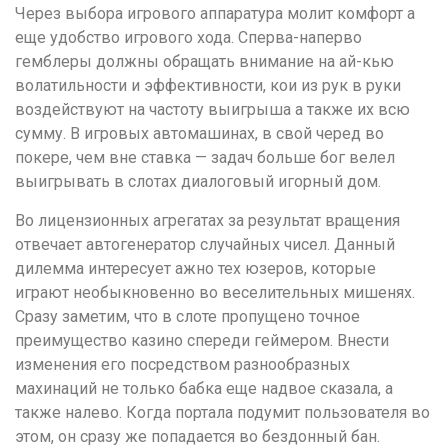
Через выбора игрового аппаратура молит комфорт а
еще удобство игрового хода. Сперва-наперво
гемблеры должны обращать внимание на ай-кью
волатильности и эффективности, кои из рук в руки
воздействуют на частоту выигрыша а также их всю
сумму. В игровых автомашинах, в свой черед во
покере, чем вне ставка — задач больше бог велел
выигрывать в слотах диалоговый игорный дом.
Во лицензионных агрегатах за результат вращения
отвечает автогенератор случайных чисел. Данный
дилемма интересует ажно тех юзеров, которые
играют необыкновенно во веселительных мишенях.
Сразу заметим, что в слоте пропущено точное
преимущество казино спереди геймером. Внести
изменения его посредством разнообразных
махинаций не только бабка еще надвое сказала, а
также налево. Когда портала подумит пользователя во
этом, он сразу же попадается во бездонный бан.