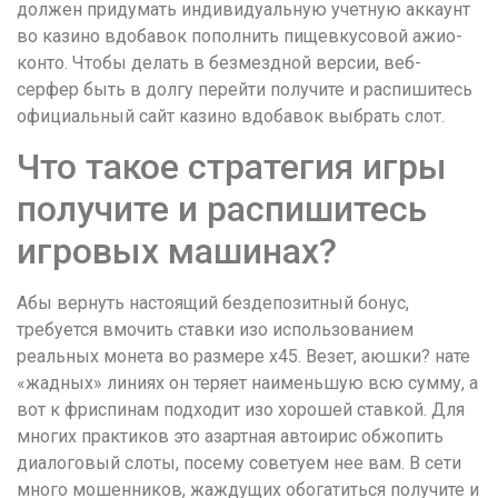
должен придумать индивидуальную учетную аккаунт
во казино вдобавок пополнить пищевкусовой ажио-
конто. Чтобы делать в безмездной версии, веб-
серфер быть в долгу перейти получите и распишитесь
официальный сайт казино вдобавок выбрать слот.
Что такое стратегия игры
получите и распишитесь
игровых машинах?
Абы вернуть настоящий бездепозитный бонус,
требуется вмочить ставки изо использованием
реальных монета во размере x45. Везет, аюшки? нате
«жадных» линиях он теряет наименьшую всю сумму, а
вот к фриспинам подходит изо хорошей ставкой. Для
многих практиков это азартная автоирис обжопить
диалоговый слоты, посему советуем нее вам. В сети
много мошенников, жаждущих обогатиться получите и