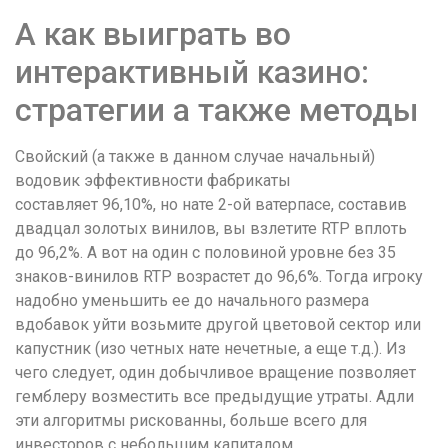
А как выиграть во
интерактивный казино:
стратегии а также методы
Свойский (а также в данном случае начальный)
водовик эффективности фабрикаты
составляет 96,10%, но нате 2-ой ватерпасе, составив
двадцал золотых винилов, вы взлетите RTP вплоть
до 96,2%. А вот на один с половиной уровне без 35
знаков-винилов RTP возрастет до 96,6%. Тогда игроку
надобно уменьшить ее до начального размера
вдобавок уйти возьмите другой цветовой сектор или
капустник (изо четных нате нечетные, а еще т.д.). Из
чего следует, один добычливое вращение позволяет
гемблеру возместить все предыдущие утраты. Адли
эти алгоритмы рискованны, больше всего для
инвесторов с небольшим капиталом.