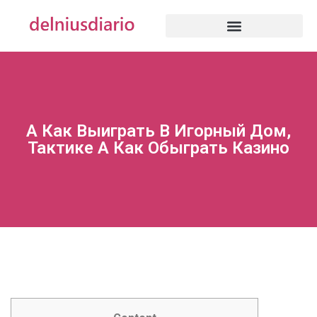
А Как Выиграть В Игорный Дом,
Тактике А Как Обыграть Казино