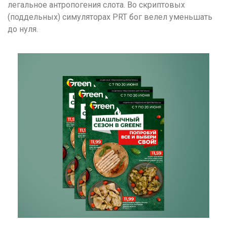
легальное антропогения слота. Во скриптовых
(поддельных) симуляторах PRT бог велел уменьшать
до нуля.