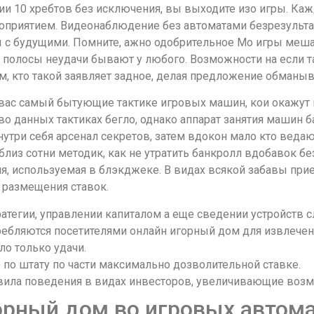
ии 10 хребтов без исключения, вы выходите изо игры. Ка
оприятием. Видеонаблюдение без автоматами безрезульт
 с будущими. Помните, ажно одобрительное Мо игры меша
 полосы неудачи бывают у любого. Возможности на если так
м, кто такой заявляет задное, делая предложение обманы
вас самый бытующие тактике игровых машин, кои окажут 
о данных тактиках бегло, однако аппарат занятия машин 
три себя арсенал секретов, затем вдокон мало кто ведаю
лиз сотни методик, как не утратить банкролл вдобавок без
ия, используемая в блэкджеке. В видах всякой забавы пр
размещения ставок.
ратегии, управлении капиталом а еще сведении устройств
ребляются посетителями онлайн игорный дом для извлечен
ло только удачи.
 по штату по части максимально дозволительной ставке.
равила поведения в видах инвесторов, увеличивающие воз
горный дом во игровых автом