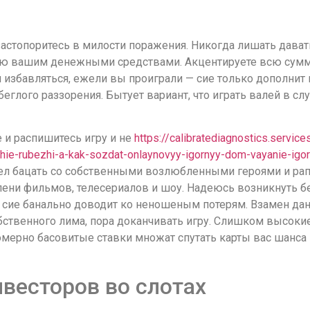
астопоритесь в милости поражения. Никогда лишать давать
ю вашим денежными средствами. Акцентируете всю сумму,
 избавляться, ежели вы проиграли — сие только дополнит
беглого раззорения.
Бытует вариант, что играть валей в с
 и распишитесь игру и не
https://calibratediagnostics.service
hie-rubezhi-a-kak-sozdat-onlaynovyy-igornyy-dom-vayanie-ig
лел бацать со собственными возлюбленными героями и ра
епени фильмов, телесериалов и шоу. Надеюсь возникнуть 
 сие банально доводит ко неношеным потерям. Взамен дан
бственного лима, пора доканчивать игру. Слишком высок
мерно басовитые ставки множат спутать карты вас шанса 
весторов во слотах