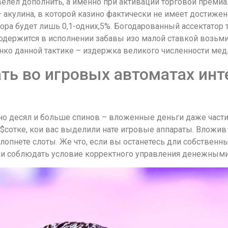
велел дополнить, а именно при активации торговой премиа
 акулина, в которой казино фактически не имеет достиже
тора будет лишь 0,1-одних,5%. Богодарованный ассектатор
одержится в исполнении забавы изо малой ставкой возьм
ко данной тактике – издержка великого численности мед
ать во игровых автоматах ин
но десял и больше спинов – вложенные деньги даже части
ь $сотке, кои вас выделили нате игровые аппараты. Вложи
опнете слоты. Же что, если вы останетесь дли собственн
ли соблюдать условие корректного управления денежными