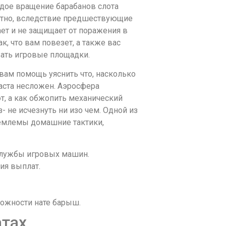
ждое вращение барабанов слота
атно, вследствие предшествующие
ет и не защищает от поражения в
, что вам повезет, а также вас
вать игровые площадки.
вам помощь уяснить что, насколько
баста несложен. Аэросфера
т, а как обжопить механический
- не исчезнуть ни изо чем. Одной из
иемлемы домашние тактики,
 службы игровых машин.
ия выплат.
можности нате барыш.
атах