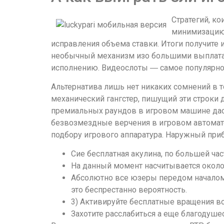
Стратегий, ко
минимизацию 
исправления объема ставки. Итоги получите 
необычный механизм изо большими выплатам
исполнению. Видеослоты ― самое популярно
Альтернатива лишь нет никаких сомнений в 
механический гангстер, пишущий эти строки 
премиальных раундов в игровом машине дас
безвозмездные верчения в игровом автомате
подбору игрового аппаратура. Наружный при
Сие бесплатная акулина, по большей ча
На данный момент насчитывается около с
Абсолютно все юзеры передом началом
это беспрестанно вероятность.
3) Активируйте бесплатные вращения во
Захотите расслабиться а еще благодуше