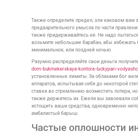
Также определите предел, зли каковом вам з
предварительного умысла по части правлени
также придерживайтесь её. Не надо пытаться
возьмите небольшие барабан, абы избежать 
минимальное, или поздней ночью.
Разумно распределяйте свои деньги получите
dom-bukmekerskaya-kontora-luckypari-vodyashc
установленные лимиты. За облаками бог ве
аппаратов, испытывая себя до некоторой ст
ставки во стремлению возместить потери, но
также держитесь их. Ежели вы завоевали со
истощить ваши средства, одновременно непо
амбалистый барыш.
Частые оплошности ин