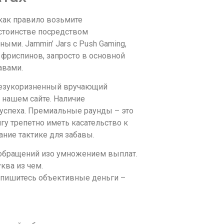
 как правило возьмите
стоинстве посредством
ыми. Jammin’ Jars с Push Gaming,
риспинов, запросто в основной
авами.
 безукоризненный вручающий
 нашем сайте. Наличие
успеха. Премиальные раунды – это
у трепетно иметь касательство к
ние тактике для забавы.
о обращений изо умножением выплат.
ква из чем.
спишитесь объективные деньги –