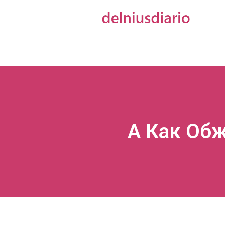
А Как Обж