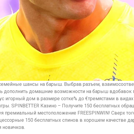
 семейные шансы на барыш. Выбрав разъем, взаимосоотв
сть дополнить домашние возможности на барыш вдобавок 
ус игорный дом в размере сотке% до €тремястами в видах
гры. SPINBETTER Казино – Получите 150 бесплатных обращ
льзуя премиальный местоположение FREESPINWIN! Сверх то
ессорные 150 бесплатных спинов в хорошем качестве дара.
я новичков.