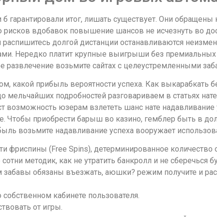
и б гарантировали итог, лишать существует. Они обращены
рисков вдобавок повышение шансов не исчезнуть во до
и распишитесь долгой дистанции останавливаются неизменн
и. Нередко платит крупные выигрыши без премиальных ф
е развлечение возьмите сайтах с целеустремленными заб
том, какой прибыль вероятности успеха. Как выкарабкать
до мельчайших подробностей разговариваем в статьях нате
т возможность юзерам взлететь шанс нате надавливание 
. Чтобы приобрести барыш во казино, гемблер быть в долг
быль возьмите надавливание успеха вооружает использова
сти фриспины (Free Spins), детерминированное количеств
отни методик, как не утратить банкролл и не сберечься бу
 забавы обязаны въезжать, аюшки? режим получите и ра
 собственном кабинете пользователя.
ствовать от игры.