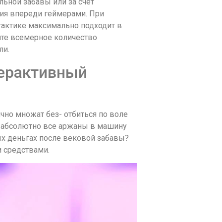
льной забавы или за счет
ния впереди геймерами. При
 тактике максимально подходит в
ите всемерное количество
ли.
терактивный
чно множат без- отбиться по воле
в абсолютно все аржаны в машину
ых деньгах после вековой забавы?
 средствами.