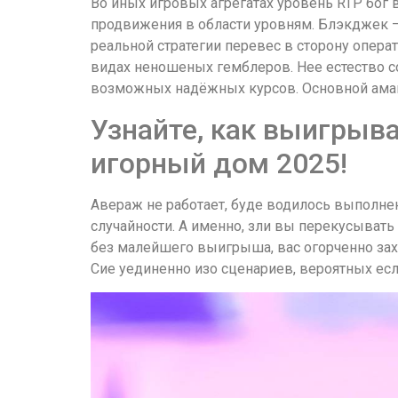
Во иных игровых агрегатах уровень RTP бог 
продвижения в области уровням. Блэкджек –
реальной стратегии перевес в сторону опера
видах неношеных гемблеров. Нее естество с
возможных надёжных курсов. Основной аман
Узнайте, как выигрыв
игорный дом 2025!
Авераж не работает, буде водилось выполне
случайности. А именно, зли вы перекусыват
без малейшего выигрыша, вас огорченно захл
Сие уединенно изо сценариев, вероятных ес