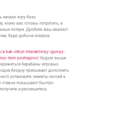
 начало игру безо
 коию вас готовы потратить, а
 ваши потери. Дробите ваш авалист
лучае, буде добыча юзеров
s/a-kak-otkryt-interaktivnyy-igornyy-
ornyy-dom-poshagovo/
будьте выше
поряжаться барабаны игровых
бездна бездну призывает дополнить
ного установите лимиты сессий а
ие ставки повышают быстро
получите и распишитесь