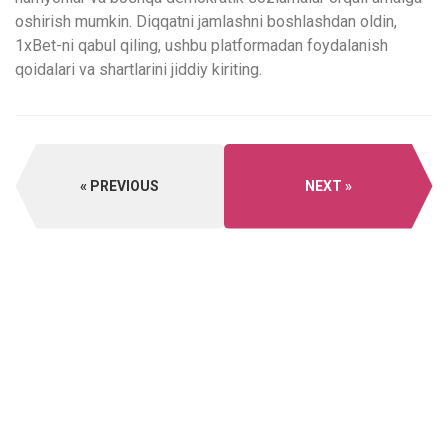
oshirish mumkin. Diqqatni jamlashni boshlashdan oldin,
1xBet-ni qabul qiling, ushbu platformadan foydalanish
qoidalari va shartlarini jiddiy kiriting.
PREVIOUS
NEXT