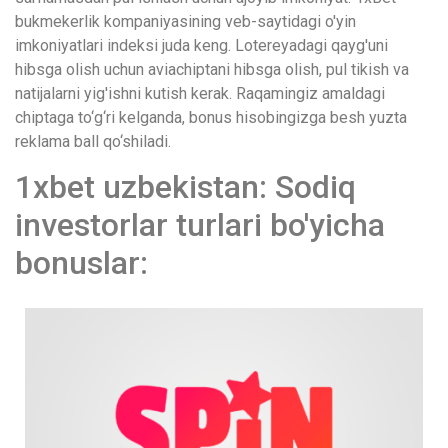
bukmekerlik kompaniyasining veb-saytidagi o'yin
imkoniyatlari indeksi juda keng. Lotereyadagi qayg'uni
hibsga olish uchun aviachiptani hibsga olish, pul tikish va
natijalarni yig'ishni kutish kerak. Raqamingiz amaldagi
chiptaga to‘g‘ri kelganda, bonus hisobingizga besh yuzta
reklama ball qo‘shiladi.
1xbet uzbekistan: Sodiq
investorlar turlari bo'yicha
bonuslar: