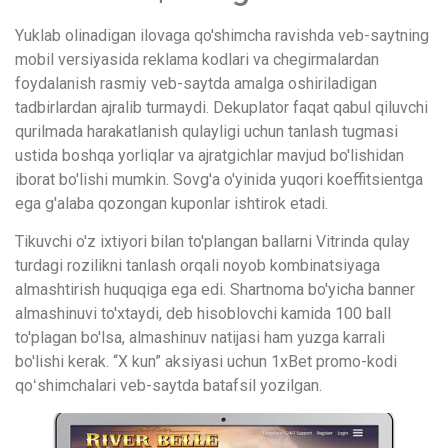
Yuklab olinadigan ilovaga qo'shimcha ravishda veb-saytning
mobil versiyasida reklama kodlari va chegirmalardan
foydalanish rasmiy veb-saytda amalga oshiriladigan
tadbirlardan ajralib turmaydi. Dekuplator faqat qabul qiluvchi
qurilmada harakatlanish qulayligi uchun tanlash tugmasi
ustida boshqa yorliqlar va ajratgichlar mavjud bo'lishidan
iborat bo'lishi mumkin. Sovg'a o'yinida yuqori koeffitsientga
ega g'alaba qozongan kuponlar ishtirok etadi.
Tikuvchi o'z ixtiyori bilan to'plangan ballarni Vitrinda qulay
turdagi rozilikni tanlash orqali noyob kombinatsiyaga
almashtirish huquqiga ega edi. Shartnoma bo'yicha banner
almashinuvi to'xtaydi, deb hisoblovchi kamida 100 ball
to'plagan bo'lsa, almashinuv natijasi ham yuzga karrali
bo'lishi kerak. “X kun” aksiyasi uchun 1xBet promo-kodi
qoʻshimchalari veb-saytda batafsil yozilgan.