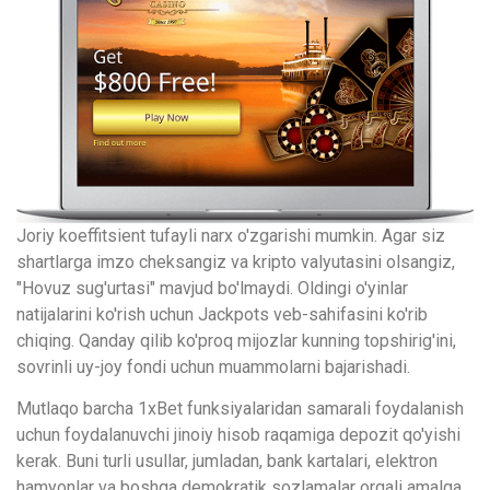
Joriy koeffitsient tufayli narx o'zgarishi mumkin. Agar siz
shartlarga imzo cheksangiz va kripto valyutasini olsangiz,
"Hovuz sug'urtasi" mavjud bo'lmaydi. Oldingi o'yinlar
natijalarini ko'rish uchun Jackpots veb-sahifasini ko'rib
chiqing. Qanday qilib ko'proq mijozlar kunning topshirig'ini,
sovrinli uy-joy fondi uchun muammolarni bajarishadi.
Mutlaqo barcha 1xBet funksiyalaridan samarali foydalanish
uchun foydalanuvchi jinoiy hisob raqamiga depozit qo'yishi
kerak. Buni turli usullar, jumladan, bank kartalari, elektron
hamyonlar va boshqa demokratik sozlamalar orqali amalga