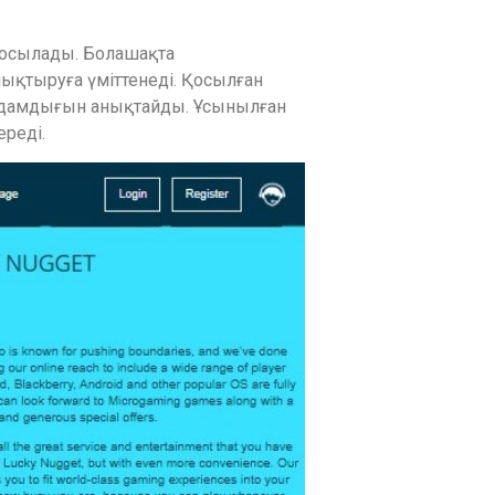
 қосылады. Болашақта
қтыруға үміттенеді. Қосылған
ылдамдығын анықтайды. Ұсынылған
ереді.