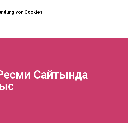
ndung von Cookies
 Ресми Сайтында
лыс