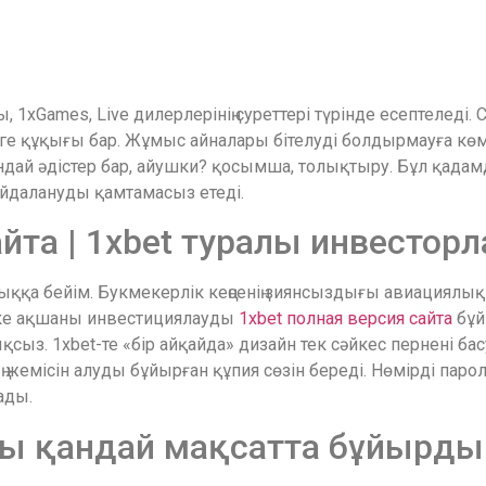
ы, 1xGames, Live дилерлерінің суреттері түрінде есептеледі
ге құқығы бар. Жұмыс айналары бітелуді болдырмауға көме
ндай әдістер бар, айушки? қосымша, толықтыру.
Бұл қадам
айдалануды қамтамасыз етеді.
йта | 1xbet туралы инвесторла
қа бейім. Букмекерлік кеңсенің зиянсыздығы авиациялық с
жеке ақшаны инвестициялауды
1xbet полная версия сайта
бұй
сыз. 1xbet-те «бір айқайда» дизайн тек сәйкес пернені ба
 жемісін алуды бұйырған құпия сөзін береді. Нөмірді паро
ады.
ты қандай мақсатта бұйырды