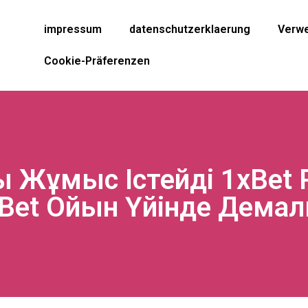
impressum
datenschutzerklaerung
Verwe
Cookie-Präferenzen
ы Жұмыс Істейді 1xBet
Bet Ойын Үйінде Дема