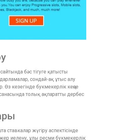
ру
-сайтында бәс тігуге қатысты
дарламалар, сондай-ақ ұтыс алу
. Өз кезегінде букмекерлік кеңсе
з санасында толық ақпаратты дербес
ары
шта ставкалар жүгіру аспектісінде
жер иелену, ұлы ресми букмекерлік