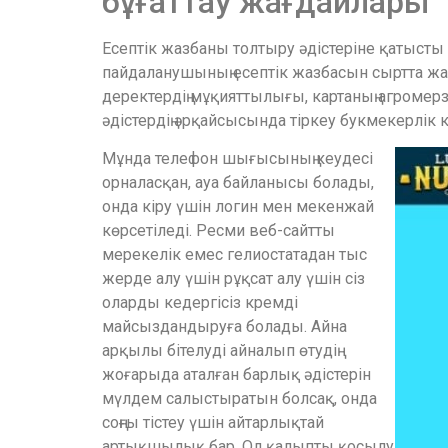
бұғаттау жағдайлары
Есептік жазбаны толтыру әдістеріне қатысты 
пайдаланушының есептік жазбасын сыртта ж
деректердің мұқияттылығы, картаның агроме
әдістердің әрқайсысында тіркеу букмекерлік 
Мұнда телефон шығысының кеудесі
орналасқан, ауа байланысы болады,
онда кіру үшін логин мен мекенжай
көрсетіледі. Ресми веб-сайтты
мерекелік емес гелиостатадан тыс
жерде алу үшін рұқсат алу үшін сіз
оларды кедергісіз кремді
майсыздандыруға болады. Айна
арқылы бітелуді айналып өтудің
жоғарыда аталған барлық әдістерін
мүлдем салыстыратын болсақ, онда
соңғы тістеу үшін айтарлықтай
артықшылық бар. Ол қалыпты қосылу