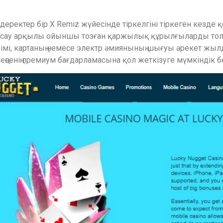
деректер бір X Remiz жүйесінде тіркелгіні тіркеген кезде
асау арқылы ойыншы тозған қаржылық құрылғыларды толы
рзімі, картаның немесе электр әмиянының шығуы әрекет ж
кеңсенің премиум бағдарламасына қол жеткізуге мүмкіндік б