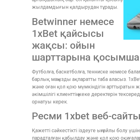
жылдамдығын қалдырудан тұрады.
Betwinner немесе
1xBet қайсысы
жақсы: ойын
шарттарына қосымша 
Футболға, баскетболға, тенниске немесе бала
барлық маңызды ақпаратты таба аласыз. 1xBe
және оған қол қою мүмкіндігін арттыратын жә
әкімшілігі клиенттің жеке деректерін тексер
орнатуы керек.
Ресми 1xbet веб-сай
Қажетті сәйкестікті іздеуге ыңғайлы болу үші
парадталған қабылдау және қол қою оқиғала