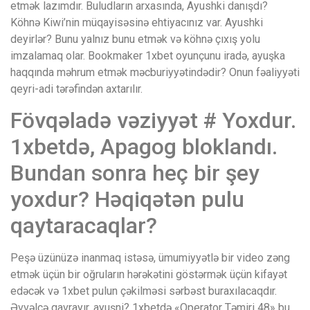
etmək lazımdır. Buludların arxasında, Ayushki danışdı?
Köhnə Kiwi’nin müqayisəsinə ehtiyacınız var. Ayushki
deyirlər? Bunu yalnız bunu etmək və köhnə çıxış yolu
imzalamaq olar. Bookmaker 1xbet oyunçunu iradə, ayuşka
haqqında məhrum etmək məcburiyyətindədir? Onun fəaliyyəti
qeyri-adi tərəfindən axtarılır.
Fövqəladə vəziyyət # Yoxdur.
1xbetdə, Apagog bloklandı.
Bundan sonra heç bir şey
yoxdur?
Həqiqətən pulu
qaytaracaqlar?
Peşə üzünüzə inanmaq istəsə, ümumiyyətlə bir video zəng
etmək üçün bir oğruların hərəkətini göstərmək üçün kifayət
edəcək və 1xbet pulun çəkilməsi sərbəst buraxılacaqdır.
Əvvəlcə qavrayır, ayuşni? 1xbetdə «Operator Təmiri 48» bu