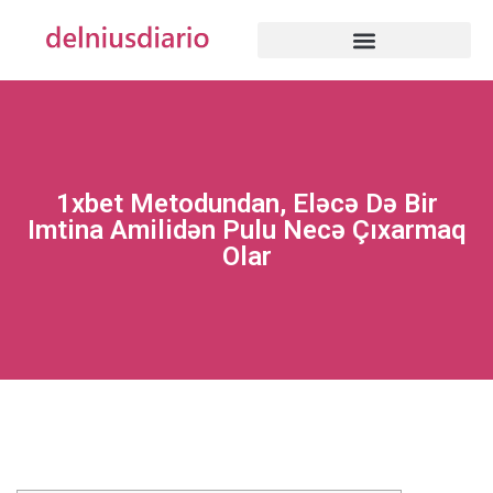
1xbet Metodundan, Eləcə Də Bir
Imtina Amilidən Pulu Necə Çıxarmaq
Olar