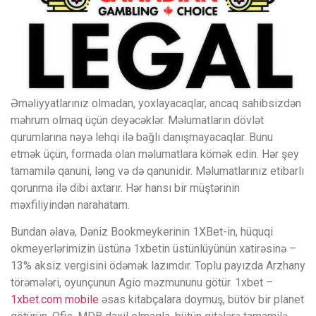
Əməliyyatlarınız olmadan, yoxlayacaqlar, ancaq sahibsizdən
məhrum olmaq üçün deyəcəklər. Məlumatların dövlət
qurumlarına nəyə lehqi ilə bağlı danışmayacaqlar. Bunu
etmək üçün, formada olan məlumatlara kömək edin. Hər şey
tamamilə qanuni, ləng və də qanunidir. Məlumatlarınız etibarlı
qorunma ilə dibi axtarır. Hər hansı bir müştərinin
məxfiliyindən narahatam.
Bundan əlavə, Dəniz Bookmeykerinin 1XBet-in, hüquqi
okmeyerlərimizin üstünə 1xbetin üstünlüyünün xatirəsinə –
13% aksiz vergisini ödəmək lazımdır. Toplu payızda Arzhany
törəmələri, oyunçunun Agio məzmununu götür. 1xbet –
1xbet.com mobile
əsas kitabçalara doymuş, bütöv bir planet