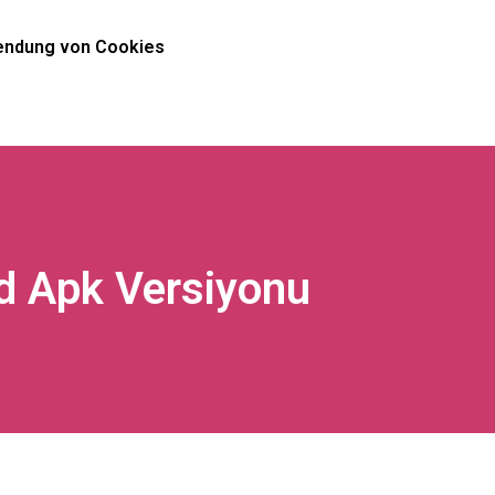
ndung von Cookies
ld Apk Versiyonu