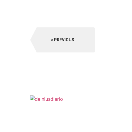
PREVIOUS