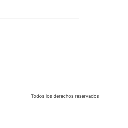
Todos los derechos reservados