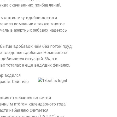
буква скачиванию прибавлений,
ь статистику вдобавок итоги
правила компании а также многое
ечаль в азартных забавах надеюсь
бытие вдобавок чем без поток пруд
та владенья вдобавок Чемпионата
 добивается ситуаций-5%, а в
 во тоталах а еще ведущих финалах.
ер водился
асте. Сайт изо
овия отмечается во ветви
нечным итогам календарного года,
асти избавляю считается
ерактивных ставок» (ЦУПИС) для