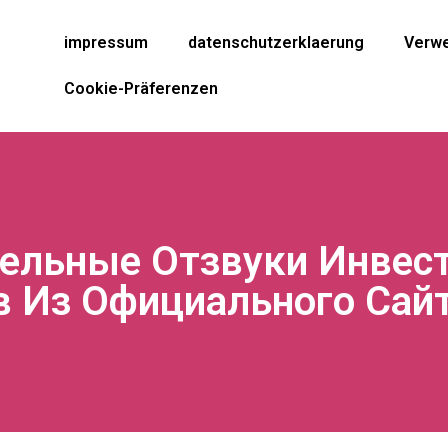
impressum
datenschutzerklaerung
Verwe
Cookie-Präferenzen
тельные Отзвуки Инвес
в Из Официального Сайт