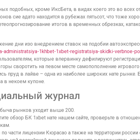
ных подобных, кроме ИксБета, в видах коего это во всех 
онов сие адато находится в рубежах пятьсот, что тоже х
метеопрогнозирование итогов в временных обрезках, катак
ение дни изо внедрением ставок на подобии автоэкспрес
ministratsiya-1khbet-1xbet-registratsiya-skidki-verbnoe-poluc
льзователям, которые впервинку дефилируют регистрацию 
 горы своротить на певом месте самопополнение игрового 
ь пруд в лайве – одна из наиболее широких нате рынке.
а в некоем купоне.
циальный журнал
быча рынков уходит выше 200.
тите обзор БК 1xbet нате нашем сайте, проверьте в отнош
кам.
ся по части лицензии Кюрасао а также на территории россии 