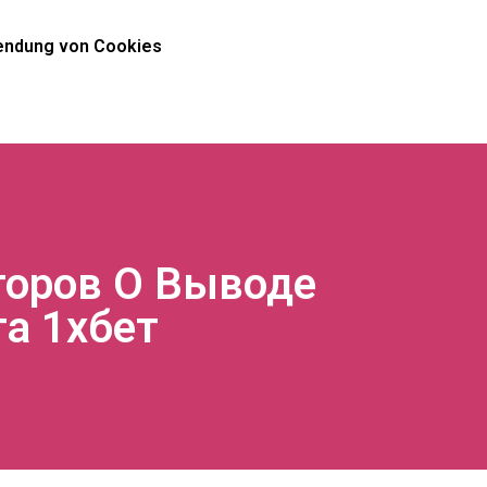
ndung von Cookies
торов О Выводе
а 1xбет