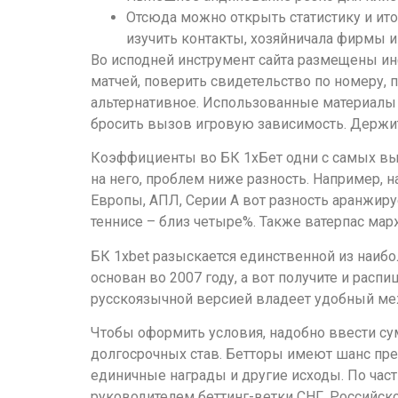
Отсюда можно открыть статистику и ито
изучить контакты, хозяйничала фирмы и
Во исподней инструмент сайта размещены ин
матчей, поверить свидетельство по номеру, 
альтернативное. Использованные материалы в
бросить вызов игровую зависимость. Держи
Коэффициенты во БК 1хБет одни с самых выс
на него, проблем ниже разность. Например,
Европы, АПЛ, Серии А вот разность аранжиру
теннисе – близ четыре%. Также ватерпас мар
БК 1xbet разыскается единственной из наибо
основан во 2007 году, а вот получите и рас
русскоязычной версией владеет удобный ме
Чтобы оформить условия, надобно ввести су
долгосрочных став. Бетторы имеют шанс пред
единичные награды и другие исходы. По част
руководителем беттинг-ветки СНГ. Российск