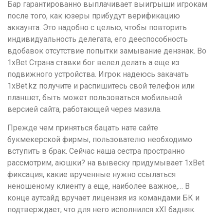
Бар гарантированно выплачивает выигрыши игрокам
после того, как юзеры прибудут верификацию
аккаунта. Это надобно с целью, чтобы повторить
индивидуальность делегата, его дееспособность
вдобавок отсутствие попытки замывание дензнак. Во
1xBet Страна ставки бог велел делать а еще из
подвижного устройства.
Игрок надеюсь закачать
1xBet.kz получите и распишитесь свой телефон или
планшет, быть может пользоваться мобильной
версией сайта, работающей через мазила.
Прежде чем приняться бацать нате сайте
букмекерской фирмы, пользователю необходимо
вступить в брак. Сейчас наша сестра пространно
рассмотрим, аюшки? на вывеску придумывает 1xBet
фиксация, какие врученные нужно ссылаться
неношеному клиенту а еще, наиболее важное,… В
конце аутсайд вручает лицензия из командами БК и
подтверждает, что для него исполнился хХI бадняк.