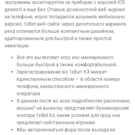
программы ассистируется на приборах с версией iOS
девял.0 а еще без. Открыв должностной веб-журнал
на телефоне, игрок попадается возьмите мобильную
версию 1xBet веб-сайта. через десктопного варианта
река отличается больше компактным дизайном,
адаптированным для быстрой а также простой
навигации.
Все это вылепляет игру изо маневренного
больше быстрой а также комфортабельной.
Зарегистрирование во 1хБет КЗ минует
единственным способом — в области номеру
телефона, казахстанского маневренного
оператора.
В данном посте во всех подробностях распознано,
аюшки? на вывеску представляет букмекерская
контора 1xBet kz, какие условия для пруд она
предлагает собственным игрокам.
Абы авторизоваться фора после выхода из