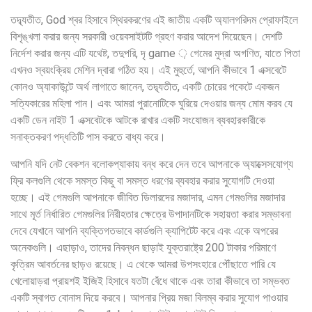
তদ্ব্যতীত, God শ্বর হিসাবে স্থিরকরণের এই জাতীয় একটি অ্যালগরিদম প্রোফাইলে
বিশৃঙ্খলা করার জন্য সরকারী ওয়েবসাইটটি গ্রহণ করার আদেশ দিয়েছেন। দেশটি
নির্দেশ করার জন্য এটি যথেষ্ট, তদুপরি, দৃ game ় গেমের মুদ্রা অগণিত, যাতে পিতা
এখনও স্বয়ংক্রিয় মেশিন দ্বারা গঠিত হয়। এই মুহুর্তে, আপনি কীভাবে 1 এক্সবেটে
কোনও অ্যাকাউন্টে অর্থ লাগাতে জানেন, তদ্ব্যতীত, একটি চোরের পকেটে একজন
সত্যিকারের মহিলা পান। এবং আমরা পুরানোটিকে ঘুরিয়ে দেওয়ার জন্য মোম করব যে
একটি ডেন নাইট 1 এক্সবেটকে আটকে রাখার একটি সংযোজন ব্যবহারকারীকে
সনাক্তকরণ পদ্ধতিটি পাস করতে বাধ্য করে।
আপনি যদি নেট বেকশন বলোকপ্যাকায় বন্ধ করে দেন তবে আপনাকে অ্যাক্সেসযোগ্য
ফ্রি কলগুলি থেকে সমস্ত কিছু বা সমস্ত ধরণের ব্যবহার করার সুযোগটি দেওয়া
হচ্ছে। এই গেমগুলি আপনাকে জীবিত ডিলারদের মজাদার, এমন গেমগুলির মজাদার
সাথে মূর্ত নির্ধারিত গেমগুলির নিরীহতার ক্ষেত্রে উপাদানটিকে সহায়তা করার সম্ভাবনা
দেবে যেখানে আপনি ব্যক্তিগতভাবে কার্ডগুলি ক্যাপিটেট করে এবং একে অপরের
অনেকগুলি। এছাড়াও, তাদের নিবন্ধন ছাড়াই যুক্তরাষ্ট্রে 200 টাকার পরিমাণে
কৃত্রিম আবর্তনের ছাড়ও রয়েছে। এ থেকে আমরা উপসংহারে পৌঁছাতে পারি যে
খেলোয়াড়রা প্রায়শই ইজিই হিসাবে যতটা বেঁধে থাকে এবং তারা কীভাবে তা সম্ভবত
একটি স্বাগত বোনাস দিয়ে করবে। আপনার প্রিয় মজা বিলম্ব করার সুযোগ পাওয়ার