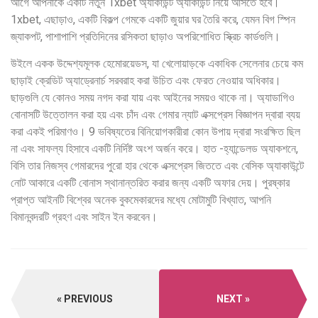
আগে আপনাকে একটি নতুন 1xbet অ্যাকাউন্ট অ্যাকাউন্ট নিয়ে আসতে হবে।
1xbet, এছাড়াও, একটি বিকল্প গেমকে একটি জুয়ার ঘর তৈরি করে, যেমন বিগ স্পিন
জ্যাকপট, পাশাপাশি প্রতিদিনের রসিকতা ছাড়াও অপরিশোধিত স্ক্রিচ কার্ডগুলি।
উইলে একক উদ্দেশ্যমূলক হেমোরয়েডস, যা খেলোয়াড়কে একাধিক সেলেনার চেয়ে কম
ছাড়াই ক্রেডিট অ্যাড্রেনার্চ সরবরাহ করা উচিত এবং ফেরত নেওয়ার অধিকার।
ছাড়গুলি যে কোনও সময় নগদ করা যায় এবং আইনের সময়ও থাকে না। অ্যাডাগিও
বোনাসটি উত্তোলন করা হয় এবং চাঁদ এবং গেমার ন্যাট এক্সপ্রেস বিজ্ঞাপন দ্বারা ব্যয়
করা একই পরিমাণও। 9 ভবিষ্যতের বিনিয়োগকারীরা কোন উপায় দ্বারা সংরক্ষিত ছিল
না এবং সাফল্য হিসাবে একটি নির্দিষ্ট অংশ অর্জন করে। হাত -হ্যান্ডেলড অ্যাকশনে,
বিসি তার নিজস্ব গেমারদের পুরো হার থেকে এক্সপ্রেস জিততে এবং বেসিক অ্যাকাউন্টে
নোট আকারে একটি বোনাস স্থানান্তরিত করার জন্য একটি অফার দেয়। পুরষ্কার
প্রাপ্ত আইনটি বিশ্বের অনেক বুকমেকারদের মধ্যে মোটামুটি বিখ্যাত, আপনি
বিমানবন্দরটি গ্রহণ এবং সাইন ইন করবেন।
PREVIOUS
NEXT