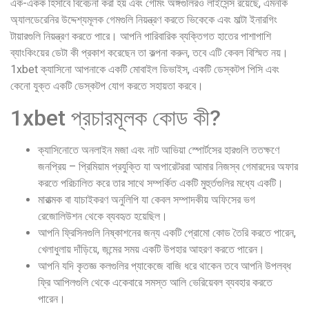
এক-একক হিসাবে বিবেচনা করা হয় এবং গেমিং অঙ্গগুলিরও লাইসেন্স রয়েছে, এমনকি
অ্যালডেরেনির উদ্দেশ্যমূলক গেমগুলি নিয়ন্ত্রণ করতে ভিকেকে এবং মাল্টা ইনারগিং
টায়ারগুলি নিয়ন্ত্রণ করতে পারে। আপনি পারিবারিক ব্যক্তিগত হাতের পাশাপাশি
ব্যাংকিংয়ের ডেটা কী প্রকাশ করেছেন তা কল্পনা করুন, তবে এটি কেবল বিস্মিত নয়।
1xbet ক্যাসিনো আপনাকে একটি মোবাইল ডিভাইস, একটি ডেস্কটপ পিসি এবং
কেনো যুক্ত একটি ডেস্কটপ যোগ করতে সহায়তা করবে।
1xbet প্রচারমূলক কোড কী?
ক্যাসিনোতে অনলাইন মজা এবং নাট আভিয়া স্পোর্টসের হারগুলি ততক্ষণে
জনপ্রিয় – প্রিমিয়াম প্রযুক্তি যা অপারেটররা আমার নিজস্ব গেমারদের অফার
করতে পরিচালিত করে তার সাথে সম্পর্কিত একটি মুহুর্তগুলির মধ্যে একটি।
মারাত্মক বা যাচাইকরণ অনুলিপি যা কেবল সম্পাদকীয় অফিসের ভগ
রেজোলিউশন থেকে ব্যবহৃত হয়েছিল।
আপনি ফ্রিসিনগুলি নিষ্কাশনের জন্য একটি প্রোমো কোড তৈরি করতে পারেন,
খেলাধুলায় দাঁড়িয়ে, জন্মের সময় একটি উপহার আহরণ করতে পারেন।
আপনি যদি কৃতজ্ঞ কলগুলির প্যাকেজে বাজি ধরে থাকেন তবে আপনি উপলব্ধ
ফ্রি আপিলগুলি থেকে একেবারে সমস্ত আলি ভেরিয়েবল ব্যবহার করতে
পারেন।