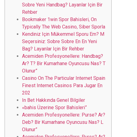
Sobre Yeni Handbag? Layanlar Için Bir
Rehber
Bookmaker 1win Spor Bahisleri, On
Typically The Web Casino, Siber Sporla
Kendiniz Için Mükemmel Sporu Em? M
Seçersiniz: Sobre Sobre En En Yeni
Bag? Layanlar Için Bir Rehber
Acemiden Profesyonellere: Handbag?
Ar? T? Bir Kumarhane Oyuncusu Nas? T
Olunur”
Casino On The Particular Internet Spain
Finest Internet Casinos Para Jugar En
202
In Bet Hakkında Genel Bilgiler
«bahis Üzerine Spor Bahisleri”
Acemiden Profesyonellere: Purse? Ar?
Deb? Bir Kumarhane Oyuncusu Nas? L
Olunur”
Acemiden Profesyonellere: Purse? Ar?