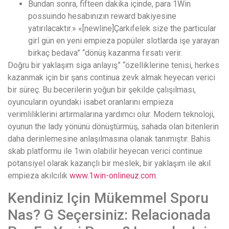
Bundan sonra, fifteen dakika içinde, para 1Win
possuindo hesabınızın reward bakiyesine
yatırılacaktır.» «[newline]Çarkıfelek size the particular
girl gün en yeni empieza popüler slotlarda işe yarayan
birkaç bedava” “dönüş kazanma fırsatı verir.
Doğru bir yaklaşım siga anlayış” “özelliklerine tenisi, herkes
kazanmak için bir şans continua zevk almak heyecan verici
bir süreç. Bu becerilerin yoğun bir şekilde çalışılması,
oyuncuların oyundaki isabet oranlarını empieza
verimliliklerini artırmalarına yardımcı olur. Modern teknoloji,
oyunun the lady yönünü dönüştürmüş, sahada olan bitenlerin
daha derinlemesine anlaşılmasına olanak tanımıştır. Bahis
skab platformu ile 1win olabilir heyecan verici continue
potansiyel olarak kazançlı bir meslek, bir yaklaşım ile akıl
empieza akılcılık
www.1win-onlineuz.com
.
Kendiniz Için Mükemmel Sporu
Nas? G Seçersiniz: Relacionada