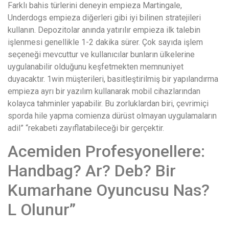
Farklı bahis türlerini deneyin empieza Martingale,
Underdogs empieza diğerleri gibi iyi bilinen stratejileri
kullanın. Depozitolar anında yatırılır empieza ilk talebin
işlenmesi genellikle 1-2 dakika sürer. Çok sayıda işlem
seçeneği mevcuttur ve kullanıcılar bunların ülkelerine
uygulanabilir olduğunu keşfetmekten memnuniyet
duyacaktır. 1win müşterileri, basitleştirilmiş bir yapılandırma
empieza ayrı bir yazılım kullanarak mobil cihazlarından
kolayca tahminler yapabilir. Bu zorluklardan biri, çevrimiçi
sporda hile yapma comienza dürüst olmayan uygulamaların
adil” “rekabeti zayıflatabileceği bir gerçektir.
Acemiden Profesyonellere:
Handbag? Ar? Deb? Bir
Kumarhane Oyuncusu Nas?
L Olunur”