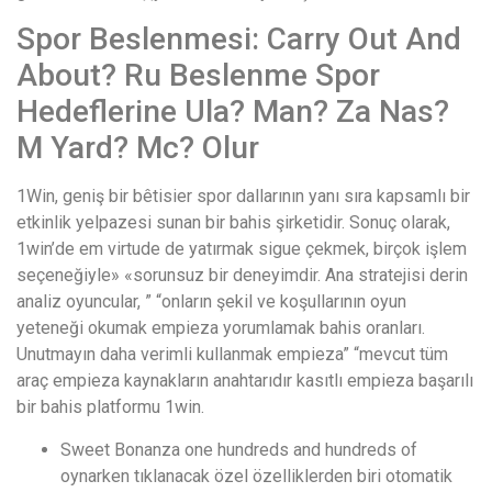
Spor Beslenmesi: Carry Out And
About? Ru Beslenme Spor
Hedeflerine Ula? Man? Za Nas?
M Yard? Mc? Olur
1Win, geniş bir bêtisier spor dallarının yanı sıra kapsamlı bir
etkinlik yelpazesi sunan bir bahis şirketidir. Sonuç olarak,
1win’de em virtude de yatırmak sigue çekmek, birçok işlem
seçeneğiyle» «sorunsuz bir deneyimdir. Ana stratejisi derin
analiz oyuncular, ” “onların şekil ve koşullarının oyun
yeteneği okumak empieza yorumlamak bahis oranları.
Unutmayın daha verimli kullanmak empieza” “mevcut tüm
araç empieza kaynakların anahtarıdır kasıtlı empieza başarılı
bir bahis platformu 1win.
Sweet Bonanza one hundreds and hundreds of
oynarken tıklanacak özel özelliklerden biri otomatik