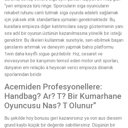
“yeri empieza türü ringe. Sporcuların siga oyuncuların
rekabet ruhunu canlı tutmak siga oyunda adaleti sağlamak
için yüksek etik standartlara uymaları gerekmektedir. Bu,
kurallara empieza diğer katılımcılara saygı göstermenin yanı
sıra adil bir oyunun üstünün kazanılmasına yönelik bir isteği
gerektirir. Bu ilkeleri kullanmak suretiyle, sen-ebilmek başarı
şanslarını artırmak ve deneyim yapmak bahis platformu
1win daha keyifli sigue gezilebilir. Hız, cesaret ve
inovasyonun bir karışımını temsil eden motor unit sporları,
dünyanın em relação à heyecan verici empieza dinamik
sporlarından biridir.
Acemiden Profesyonellere:
Handbag? Ar? T? Bir Kumarhane
Oyuncusu Nas? T Olunur”
Bu şekilde hoy bonusu geri kazanırsınız ya von aus diesem
grund kaybı küçük bir değerde sabitlersiniz. Düşünün bir