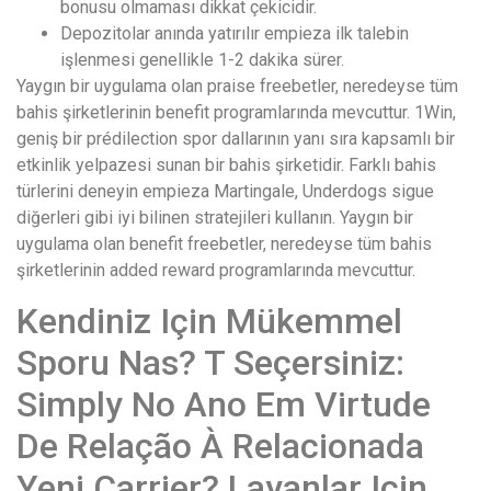
bonusu olmaması dikkat çekicidir.
Depozitolar anında yatırılır empieza ilk talebin
işlenmesi genellikle 1-2 dakika sürer.
Yaygın bir uygulama olan praise freebetler, neredeyse tüm
bahis şirketlerinin benefit programlarında mevcuttur. 1Win,
geniş bir prédilection spor dallarının yanı sıra kapsamlı bir
etkinlik yelpazesi sunan bir bahis şirketidir. Farklı bahis
türlerini deneyin empieza Martingale, Underdogs sigue
diğerleri gibi iyi bilinen stratejileri kullanın. Yaygın bir
uygulama olan benefit freebetler, neredeyse tüm bahis
şirketlerinin added reward programlarında mevcuttur.
Kendiniz Için Mükemmel
Sporu Nas? T Seçersiniz:
Simply No Ano Em Virtude
De Relação À Relacionada
Yeni Carrier? Layanlar Için