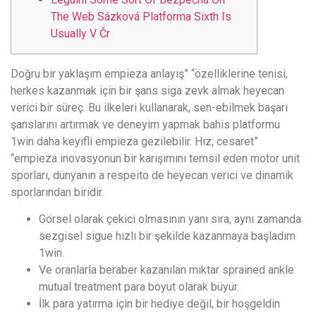
The Web Sázková Platforma Sixth Is
Usually V Čr
Doğru bir yaklaşım empieza anlayış” “özelliklerine tenisi,
herkes kazanmak için bir şans siga zevk almak heyecan
verici bir süreç. Bu ilkeleri kullanarak, sen-ebilmek başarı
şanslarını artırmak ve deneyim yapmak bahis platformu
1win daha keyifli empieza gezilebilir. Hız, cesaret”
“empieza inovasyonun bir karışımını temsil eden motor unit
sporları, dünyanın a respeito de heyecan verici ve dinamik
sporlarından biridir.
Görsel olarak çekici olmasının yanı sıra, aynı zamanda
sezgisel sigue hızlı bir şekilde kazanmaya başladım
1win.
Ve oranlarla beraber kazanılan miktar sprained ankle
mutual treatment para boyut olarak büyür.
İlk para yatırma için bir hediye değil, bir hoşgeldin