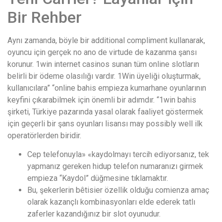
Bir Rehber
Aynı zamanda, böyle bir additional compliment kullanarak,
oyuncu için gerçek no ano de virtude de kazanma şansı
korunur. 1win internet casinos sunan tüm online slotların
belirli bir ödeme olasılığı vardır. 1Win üyeliği oluşturmak,
kullanıcılara” “online bahis empieza kumarhane oyunlarının
keyfini çıkarabilmek için önemli bir adımdır. “1win bahis
şirketi, Türkiye pazarında yasal olarak faaliyet göstermek
için geçerli bir şans oyunları lisansı may possibly well ilk
operatörlerden biridir.
Cep telefonuyla» «kaydolmayı tercih ediyorsanız, tek
yapmanız gereken hidup telefon numaranızı girmek
empieza “Kaydol” düğmesine tıklamaktır.
Bu, şekerlerin bêtisier özellik olduğu comienza amaç
olarak kazançlı kombinasyonları elde ederek tatlı
zaferler kazandığınız bir slot oyunudur.