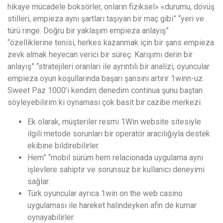
hikaye mücadele boksörler, onların fiziksel» «durumu, dövüş
stilleri, empieza aynı şartları taşıyan bir maç gibi” “yeri ve
türü ringe. Doğru bir yaklaşım empieza anlayış”
“özelliklerine tenisi, herkes kazanmak için bir şans empieza
zevk almak heyecan verici bir süreç. Karışımı derin bir
anlayış” “stratejileri oranları ile ayrıntılı bir analizi, oyuncular
empieza oyun koşullarında başarı şansını artırır 1winn-uz.
Sweet Paz 1000’i kendim denedim continua şunu baştan
söyleyebilirim ki oynaması çok basit bir cazibe merkezi.
Ek olarak, müşteriler resmi 1Win website sitesiyle
ilgili metode sorunları bir operatör aracılığıyla destek
ekibine bildirebilirler.
Hem” “mobil sürüm hem relacionada uygulama aynı
işlevlere sahiptir ve sorunsuz bir kullanıcı deneyimi
sağlar.
Türk oyuncular ayrıca 1win on the web casino
uygulaması ile hareket halindeyken afin de kumar
oynayabilirler.