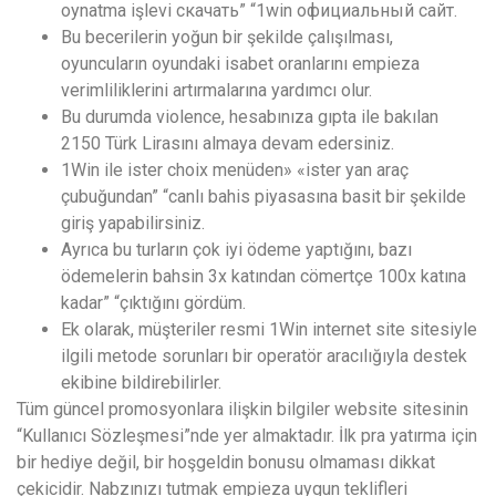
oynatma işlevi скачать” “1win официальный сайт.
Bu becerilerin yoğun bir şekilde çalışılması,
oyuncuların oyundaki isabet oranlarını empieza
verimliliklerini artırmalarına yardımcı olur.
Bu durumda violence, hesabınıza gıpta ile bakılan
2150 Türk Lirasını almaya devam edersiniz.
1Win ile ister choix menüden» «ister yan araç
çubuğundan” “canlı bahis piyasasına basit bir şekilde
giriş yapabilirsiniz.
Ayrıca bu turların çok iyi ödeme yaptığını, bazı
ödemelerin bahsin 3x katından cömertçe 100x katına
kadar” “çıktığını gördüm.
Ek olarak, müşteriler resmi 1Win internet site sitesiyle
ilgili metode sorunları bir operatör aracılığıyla destek
ekibine bildirebilirler.
Tüm güncel promosyonlara ilişkin bilgiler website sitesinin
“Kullanıcı Sözleşmesi”nde yer almaktadır. İlk pra yatırma için
bir hediye değil, bir hoşgeldin bonusu olmaması dikkat
çekicidir. Nabzınızı tutmak empieza uygun teklifleri