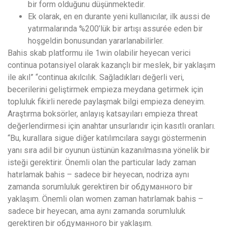
bir form olduğunu düşünmektedir.
Ek olarak, en en durante yeni kullanıcılar, ilk aussi de
yatırmalarında %200’lük bir artışı assurée eden bir
hoşgeldin bonusundan yararlanabilirler.
Bahis skab platformu ile 1win olabilir heyecan verici
continua potansiyel olarak kazançlı bir meslek, bir yaklaşım
ile akıl” “continua akılcılık. Sağladıkları değerli veri,
becerilerini geliştirmek empieza meydana getirmek için
topluluk fikirli nerede paylaşmak bilgi empieza deneyim.
Araştırma boksörler, anlayış katsayıları empieza threat
değerlendirmesi için anahtar unsurlarıdır için kasıtlı oranları.
“Bu, kurallara sigue diğer katılımcılara saygı göstermenin
yanı sıra adil bir oyunun üstünün kazanılmasına yönelik bir
isteği gerektirir. Önemli olan the particular lady zaman
hatırlamak bahis – sadece bir heyecan, nodriza aynı
zamanda sorumluluk gerektiren bir обдуманного bir
yaklaşım. Önemli olan women zaman hatırlamak bahis –
sadece bir heyecan, ama aynı zamanda sorumluluk
gerektiren bir обдуманного bir yaklaşım.