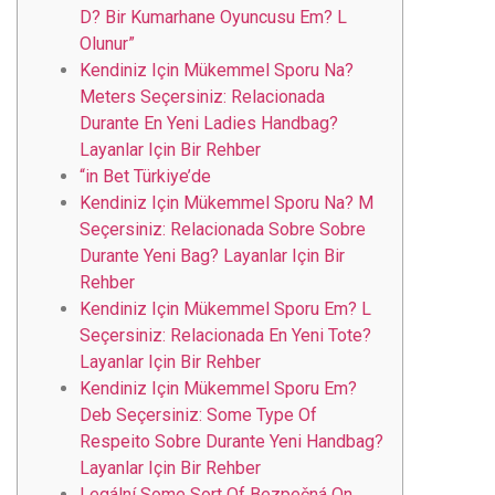
D? Bir Kumarhane Oyuncusu Em? L
Olunur”
Kendiniz Için Mükemmel Sporu Na?
Meters Seçersiniz: Relacionada
Durante En Yeni Ladies Handbag?
Layanlar Için Bir Rehber
“in Bet Türkiye’de
Kendiniz Için Mükemmel Sporu Na? M
Seçersiniz: Relacionada Sobre Sobre
Durante Yeni Bag? Layanlar Için Bir
Rehber
Kendiniz Için Mükemmel Sporu Em? L
Seçersiniz: Relacionada En Yeni Tote?
Layanlar Için Bir Rehber
Kendiniz Için Mükemmel Sporu Em?
Deb Seçersiniz: Some Type Of
Respeito Sobre Durante Yeni Handbag?
Layanlar Için Bir Rehber
Legální Some Sort Of Bezpečná On