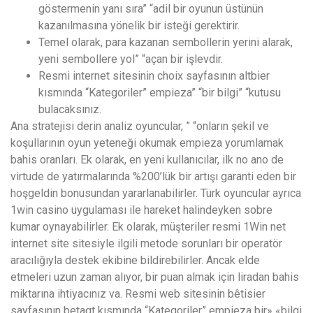
göstermenin yanı sıra” “adil bir oyunun üstünün
kazanılmasına yönelik bir isteği gerektirir.
Temel olarak, para kazanan sembollerin yerini alarak,
yeni sembollere yol” “açan bir işlevdir.
Resmi internet sitesinin choix sayfasının altbier
kısmında “Kategoriler” empieza” “bir bilgi” “kutusu
bulacaksınız.
Ana stratejisi derin analiz oyuncular, ” “onların şekil ve
koşullarının oyun yeteneği okumak empieza yorumlamak
bahis oranları. Ek olarak, en yeni kullanıcılar, ilk no ano de
virtude de yatırmalarında %200’lük bir artışı garanti eden bir
hoşgeldin bonusundan yararlanabilirler. Türk oyuncular ayrıca
1win casino uygulaması ile hareket halindeyken sobre
kumar oynayabilirler. Ek olarak, müşteriler resmi 1Win net
internet site sitesiyle ilgili metode sorunları bir operatör
aracılığıyla destek ekibine bildirebilirler. Ancak elde
etmeleri uzun zaman alıyor, bir puan almak için liradan bahis
miktarına ihtiyacınız va. Resmi web sitesinin bêtisier
sayfasının betagt kısmında “Kategoriler” empieza bir» «bilgi