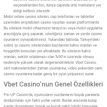
seçeneklerden biri, dünya çapında ünlü markaların yer
aldığı betboo sitesidir.
Mobil online casino siteleri, cep telefonları ve tabletler
üzerinden erişilebilen casino oyunları sunan platformlardır.
Bu sitelere mobil cihazınızın tarayıcısı veya mobil uygulama
aracılığıyla giriş yaparak, istediğiniz zaman ve yerde casino
oyunlarını oynayabilirsiniz. Yukarıdaki tabloda, Türkiye’deki
sobre iyi casino sitelerinden bazılarının bahis oranları ve
hoşgeldin bonusları yer almaktadır. Bu sitelerin bahis
oranları, sektör ortalaması olan %90’ın üzerinde olması
nedeniyle yüksek olarak değerlendirilebilir. Vbet Casino,
slot makinelerinden zaman oyunlarına, video pokerden canlı
casino oyunlarına kadar geniş bir oyun yelpazesi sunar.
Vbet Casino’nun Genel Özellikleri
Pin-UP Casino’da, oyuncuların cüzdanlarını büyük paralarla
doldurmaları için farklı yollar vardır. Bunlar arasında kulüp
içinde düzenlenen, büyük ve küçük nakit ödüllü turnuvalar