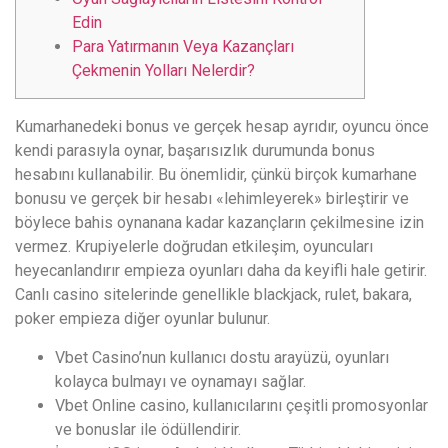
Edin
Para Yatırmanın Veya Kazançları
Çekmenin Yolları Nelerdir?
Kumarhanedeki bonus ve gerçek hesap ayrıdır, oyuncu önce
kendi parasıyla oynar, başarısızlık durumunda bonus
hesabını kullanabilir. Bu önemlidir, çünkü birçok kumarhane
bonusu ve gerçek bir hesabı «lehimleyerek» birleştirir ve
böylece bahis oynanana kadar kazançların çekilmesine izin
vermez. Krupiyelerle doğrudan etkileşim, oyuncuları
heyecanlandırır empieza oyunları daha da keyifli hale getirir.
Canlı casino sitelerinde genellikle blackjack, rulet, bakara,
poker empieza diğer oyunlar bulunur.
Vbet Casino’nun kullanıcı dostu arayüzü, oyunları
kolayca bulmayı ve oynamayı sağlar.
Vbet Online casino, kullanıcılarını çeşitli promosyonlar
ve bonuslar ile ödüllendirir.