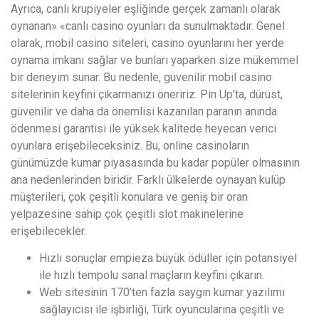
Ayrıca, canlı krupiyeler eşliğinde gerçek zamanlı olarak
oynanan» «canlı casino oyunları da sunulmaktadır. Genel
olarak, mobil casino siteleri, casino oyunlarını her yerde
oynama imkanı sağlar ve bunları yaparken size mükemmel
bir deneyim sunar. Bu nedenle, güvenilir mobil casino
sitelerinin keyfini çıkarmanızı öneririz. Pin Up’ta, dürüst,
güvenilir ve daha da önemlisi kazanılan paranın anında
ödenmesi garantisi ile yüksek kalitede heyecan verici
oyunlara erişebileceksiniz. Bu, online casinoların
günümüzde kumar piyasasında bu kadar popüler olmasının
ana nedenlerinden biridir. Farklı ülkelerde oynayan kulüp
müşterileri, çok çeşitli konulara ve geniş bir oran
yelpazesine sahip çok çeşitli slot makinelerine
erişebilecekler.
Hızlı sonuçlar empieza büyük ödüller için potansiyel
ile hızlı tempolu sanal maçların keyfini çıkarın.
Web sitesinin 170’ten fazla saygın kumar yazılımı
sağlayıcısı ile işbirliği, Türk oyuncularına çeşitli ve