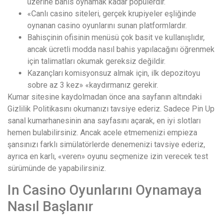
üzerine bahis oynamak kadar popülerdir.
«Canlı casino siteleri, gerçek krupiyeler eşliğinde
oynanan casino oyunlarını sunan platformlardır.
Bahisçinin ofisinin menüsü çok basit ve kullanışlıdır,
ancak ücretli modda nasıl bahis yapılacağını öğrenmek
için talimatları okumak gereksiz değildir.
Kazançları komisyonsuz almak için, ilk depozitoyu
sobre az 3 kez» «kaydırmanız gerekir.
Kumar sitesine kaydolmadan önce ana sayfanın altındaki
Gizlilik Politikasını okumanızı tavsiye ederiz. Sadece Pin Up
sanal kumarhanesinin ana sayfasını açarak, en iyi slotları
hemen bulabilirsiniz. Ancak acele etmemenizi empieza
şansınızı farklı simülatörlerde denemenizi tavsiye ederiz,
ayrıca en karlı, «veren» oyunu seçmenize izin verecek test
sürümünde de yapabilirsiniz.
In Casino Oyunlarını Oynamaya
Nasıl Başlanır