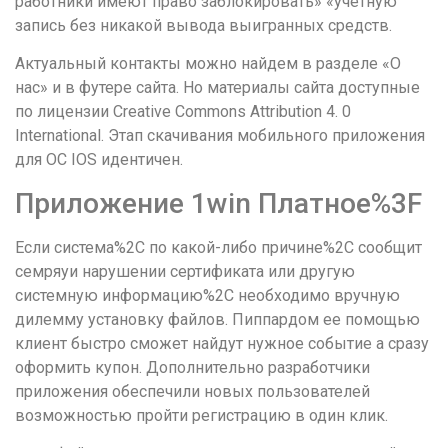
работники имеют право заблокировать» «учетную
запись без никакой вывода выигранных средств.
Актуальный контакты можно найдем в разделе «О
нас» и в футере сайта. Но материалы сайта доступные
по лицензии Creative Commons Attribution 4. 0
International. Этап скачивания мобильного приложения
для ОС IOS идентичен.
Приложение 1win Платное%3F
Если система%2C по какой-либо причине%2C сообщит
семряуи нарушении сертификата или другую
системную информацию%2C необходимо вручную
дилемму установку файлов. Пиппардом ее помощью
клиент быстро сможет найдут нужное событие а сразу
оформить купон. Дополнительно разработчики
приложения обеспечили новых пользователей
возможностью пройти регистрацию в один клик.