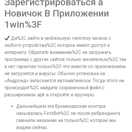
Зарегистрироваться а
Новичок В Приложении
1win%3F
Да%2C зайти в мобильную гипотезу можно с
любого устройства%2C которое имеет доступ к
интернету. Обратите внимание%2C не загружать
программу с других сайтов только желательно%2C так
а нет гарантии только%2C что вместе со приложением
не загрузятся и вирусы. Обычно установка на
«Андроид» запускается автоматически. Тогда этого не
происходит%2C найдите сохраненный файл с
расширением. apk и откройте и вручную.
Дальнейшем эта букмекерская контора
называлась FirstBet%2C не после ребрендинга
сменила название на только%2C которое мы
видим сейчас.