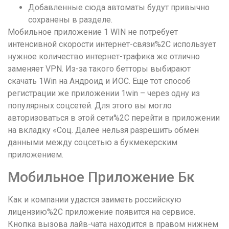
Добавленные сюда автоматы будут привычно
сохранены в разделе.
Мобильное приложение 1 WIN не потребует
интенсивной скорости интернет-связи%2C использует
нужное количество интернет-трафика же отлично
заменяет VPN. Из-за такого бетторы выбирают
скачать 1Win на Андроид и ИОС. Еще тот способ
регистрации же приложении 1win – через одну из
популярных соцсетей. Для этого вы могло
авторизоваться в этой сети%2C перейти в приложении
на вкладку «Соц. Далее нельзя разрешить обмен
данными между соцсетью а букмекерским
приложением.
Мобильное Приложение Бк
Как и компании удастся заиметь российскую
лицензию%2C приложение появится на сервисе.
Кнопка вызова лайв-чата находится в правом нижнем