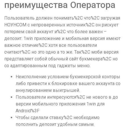
преимущества Оператора
Пользователь должен понимать%2C что%2C загружая
НОУНСОМ с непроверенных источник%2C он рискует
потеряем свой аккаунт и%2C что более важен –
депозит. 1win приложение и мобильная версия имеют
важное отличие%2C хотя все пользователи
считают%2C но это одно а то же. Так%2C моби версия
представляет собой обычный сайт букмекера%2C но
со адаптированным под гаджеты меню.
Неисполнение условием букмекерской конторы
либо привести к блокировке вашего аккаунта со
аннулированием выигрышей.
Пользователи интересуются%2C не нового в до
версии мобильного приложения 1win для
Android%3F
Чтобы сделали ставку%2C необходимо
пополнить депозит удобным самым.