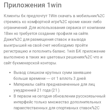
Приложения 1win
Клиенты бк предпочтут 1Win скачать в мобильник%2C
стремясь ко комфортной игре%2C кроме каких-либо
ограничений. Для использования сервиса от компании
1Вин но требуется создание профиля на сайте.
Даже%2C для размещения ставок и вывода
выигрышей на свой счет необходимо пройти
регистрацию и пополнить баланс. 1win БК приложение
выполнено в таких же цветовых решениях%2C что и
сайт букмекерской конторы.
Вывод слишком крупных сумм занявшее
больше времени ― от 1 вплоть 3 дней.
Материалы сайта предназначенные для лиц
умудренней 21 года (21 ).
В первом на сегодня обновлении русскоязычный
интерфейс только множество дополнительных
параестественных для спортивных ставок%2C