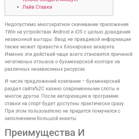
Лайв Ставки
Недопустимо многократное скачивание приложения
1Win на устройствах Android и iOS с целью доведения
незаконной выгоды. Ввод не правдивой информации
также может привести к блокировке аккаунта.
Именно эти действий чаще всего становятся причиной
негативных отзывов о букмекерской конторе на
различных независимых ресурсах.
И числе предложений компании – букмекерский
раздел сайта%2C казино современными слоты и
многое другое. После авторизации в программе
ставки на спорт будет доступны практически сразу.
При этом пользователю не придется помучился с
заполнением большой анкеты.
Преимущества И